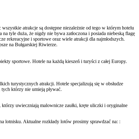
c wszystkie atrakcje są dostępne niezależnie od tego w którym hotelu
a na tyle duża, że nigdy nie bywa zatłoczona i posiada niebeską flagę
ze rekreacyjne i sportowe oraz wiele atrakcji dla najmłodszych.
psze na Bułgarskiej Riwierze.
ekty sportowe. Hotele na każdą kieszeń i turyści z całej Europy.
ich turystycznych atrakcji. Hotele specjalizują się w obsłudze
 tych którzy nie umieją pływać.
tórzy uwieczniają malownicze zaułki, kręte uliczki i oryginalne
lotnisku. Aktualne rozkłady lotów prosimy sprawdzać na: :