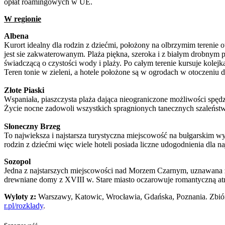
opłat roamingowych w UE.
W regionie
Albena
Kurort idealny dla rodzin z dziećmi, położony na olbrzymim terenie o
jest sie zakwaterowanym. Plaża piękna, szeroka i z białym drobnym pia
świadczącą o czystości wody i plaży. Po całym terenie kursuje kolejk
Teren tonie w zieleni, a hotele położone są w ogrodach w otoczeniu d
Złote Piaski
Wspaniała, piaszczysta plaża dająca nieograniczone możliwości spędz
Życie nocne zadowoli wszystkich spragnionych tanecznych szaleńst
Słoneczny Brzeg
To najwieksza i najstarsza turystyczna miejscowość na bułgarskim wyb
rodzin z dziećmi więc wiele hoteli posiada liczne udogodnienia dla n
Sozopol
Jedna z najstarszych miejscowości nad Morzem Czarnym, uznawana za k
drewniane domy z XVIII w. Stare miasto oczarowuje romantyczną atmo
Wyloty z:
Warszawy, Katowic, Wrocławia, Gdańska, Poznania. Zbiór
r.pl/rozklady
.