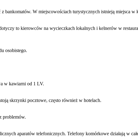
 z bankomatów. W miejscowościach turystycznych istnieją miejsca w 
dotyczy to kierowców na wycieczkach lokalnych i kelnerów w restaurac
u osobistego.
wa w kawiarni od 1 LV.
toją skrzynki pocztowe, często również w hotelach.
ez problemów.
licznych aparatów telefonicznych. Telefony komórkowe działają w cał