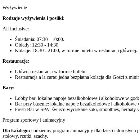
Wyżywienie
Rodzaje wyżywienia i posiłki:
All Inclusive:
Śniadania: 07:30 - 10:00.
Obiady: 12:30 - 14:30.
Kolacje: 18:30 - 21:00, w formie bufetu w restauracji głównej.
Restauracje:
Główna restauracja w formie bufetu.
Restauracja a la carte: jedna bezpłatna kolacja dla Gości z m
Bary:
Lobby bar: lokalne napoje bezalkoholowe i alkoholowe w godzi
Bar przy basenie: lokalne napoje bezalkoholowe i alkoholowe 
Fresh Bar w SPA: świeżo wyciskane soki, smoothies, herbaty w
Program sportowy i animacyjny
Dla każdego:
codzienny program animacyjny dla dzieci i dorosłych p
stołowy, rzutki, szachy.