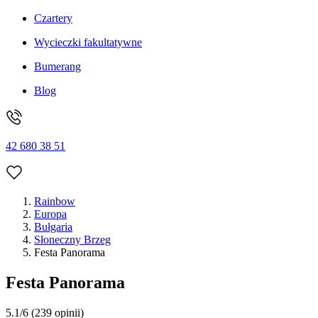
Czartery
Wycieczki fakultatywne
Bumerang
Blog
42 680 38 51
Rainbow
Europa
Bułgaria
Słoneczny Brzeg
Festa Panorama
Festa Panorama
5.1/6
(239 opinii)