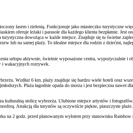
toczony lasem i zielenią. Funkcjonuje jako miasteczko turystyczne wię
skiem oferuje leżaki i parasole dla każdego klienta bezpłatnie. Jest on
a turystyczna dowożąca w każde miejsce. Znajduje się tu świetne zaplec
rzew lub na samej plaży. To idealne miejsce dla rodzin z dziećmi, najle
enia urlopu aktywnie, świetnie wyposażone centra, wypożyczalnie i obi
w i wakacyjnych rozrywek.
rzeżu. Wzdłuż 6 km. plaży znajduje się bardzo wiele hoteli oraz wszelk
ajmłodszych. Plaża łagodnie opada do morza i jest bezpieczna nawet dla
ulturalną stolicę wybrzeża. Ulubione miejsce artystów i fotografów, k
sferą. Atrakcją dla turystów są oczywiście piękne, piaszczyste plaże.
ka na 2 godz. przed planowanym wylotem przy stanowisku Rainbow na 