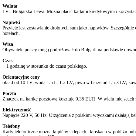
Waluta
LV - Bułgarska Lewa. Można płacić kartami kredytowymi i korzystać
Napiwki
Przyjęte jest zostawianie drobnych sum jako napiwków. Szczególnie 
hotelach.
Wiza
Obywatele polscy mogą podróżować do Bułgarii na podstawie dowod
Czas
+ 1 godzinę w stosunku do czasu polskiego.
Orientacyjne ceny
obiad od 10 LV; woda 1.5 l - 1-2 LV; piwo w barze od 1.5-3 LV; ka
Poczta
Znaczek na kartkę pocztową kosztuje 0.35 EUR. W wielu miejscach s
Elektryczność
Napięcie 220 V, 50 Hz. Urządzenia z polskimi wtyczkami działają b
Telefony
Karty telefoniczne można kupić w sklepach i kioskach w pobliżu pub