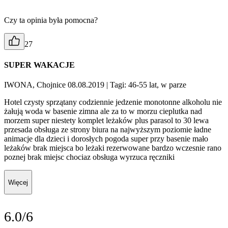
Czy ta opinia była pomocna?
27
SUPER WAKACJE
IWONA, Chojnice 08.08.2019
| Tagi: 46-55 lat, w parze
Hotel czysty sprzątany codziennie jedzenie monotonne alkoholu nie
żałują woda w basenie zimna ale za to w morzu cieplutka nad
morzem super niestety komplet leżaków plus parasol to 30 lewa
przesada obsługa ze strony biura na najwyższym poziomie ładne
animacje dla dzieci i dorosłych pogoda super przy basenie mało
leżaków brak miejsca bo leżaki rezerwowane bardzo wczesnie rano
poznej brak miejsc chociaz obsługa wyrzuca ręczniki
Więcej
6.0/6