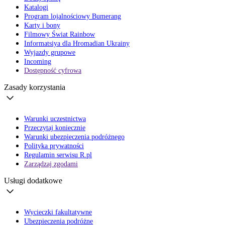
Katalogi
Program lojalnościowy Bumerang
Karty i bony
Filmowy Świat Rainbow
Informatsiya dla Hromadian Ukrainy
Wyjazdy grupowe
Incoming
Dostępność cyfrowa
Zasady korzystania
Warunki uczestnictwa
Przeczytaj koniecznie
Warunki ubezpieczenia podróżnego
Polityka prywatności
Regulamin serwisu R.pl
Zarządzaj zgodami
Usługi dodatkowe
Wycieczki fakultatywne
Ubezpieczenia podróżne