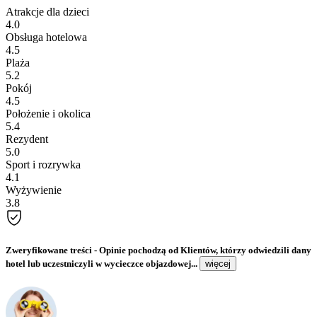
Atrakcje dla dzieci
4.0
Obsługa hotelowa
4.5
Plaża
5.2
Pokój
4.5
Położenie i okolica
5.4
Rezydent
5.0
Sport i rozrywka
4.1
Wyżywienie
3.8
Zweryfikowane treści
- Opinie pochodzą od Klientów, którzy odwiedzili dany
hotel lub uczestniczyli w wycieczce objazdowej...
więcej