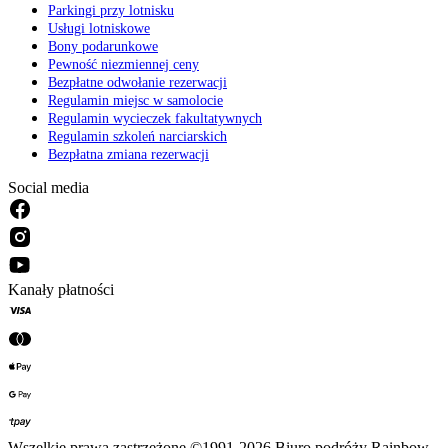
Parkingi przy lotnisku
Usługi lotniskowe
Bony podarunkowe
Pewność niezmiennej ceny
Bezpłatne odwołanie rezerwacji
Regulamin miejsc w samolocie
Regulamin wycieczek fakultatywnych
Regulamin szkoleń narciarskich
Bezpłatna zmiana rezerwacji
Social media
Kanały płatności
Wszelkie prawa zastrzeżone ©1991-2026 Biuro podróży Rainbow