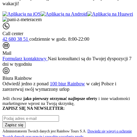
wakacji!
Call center
42 680 38 51
codziennie
w godz. 8:00-22:00
Mail
Formularz kontaktowy
Nasi konsultanci są do Twojej dyspozycji 7
dni w tygodniu
Biura Rainbow
Odwiedź jedno z ponad
100 biur Rainbow
w całej Polsce i
zarezerwuj swój
wymarzony urlop
Jeśli chcesz
jako pierwszy otrzymać najlepsze oferty
i inne wiadomości
marketingowe wprost na Twoją skrzynkę,
ZAPISZ SIĘ NA NEWSLETTER:
Zapisz się
Administratorem Twoich danych jest Rainbow Tours S.A.
Dowiedz się więcej o ochronie
Twoich danych oraz prawie i sposobie wycofania zgody
.