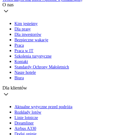
O nas
Kim jesteśmy
Dla prasy
Dla inwestorów
Bezpieczne wakacje
Praca
Praca w IT
Szkolenia turystyczne
Kontakt
Standardy Ochrony Małoletnich
Nasze hotele
Biura
Dla klientów
Aktualne wytyczne przed podróżą
Rozkłady lotów
Linie lotnicze
Dreamliner
Airbus A330
Dodaj opinię