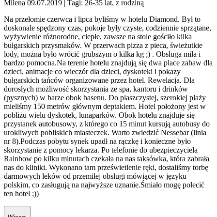
Milena 09.07.2019
| Tagi: 26-35 lat, z rodziną
Na przełomie czerwca i lipca byliśmy w hotelu Diamond. Był to
doskonale spędzony czas, pokoje były czyste, codziennie sprzątane,
wyżywienie różnorodne, ciepłe, zawsze na stole gościło kilka
bułgarskich przysmaków. W przerwach pizza z pieca, świeżutkie
lody, można było wrócić grubszym o kilka kg ;) . Obsługa miła i
bardzo pomocna.Na terenie hotelu znajdują się dwa place zabaw dla
dzieci, animacje co wieczór dla dzieci, dyskoteki i pokazy
bułgarskich tańców organizowane przez hotel. Rewelacja. Dla
dorosłych możliwość skorzystania ze spa, kantoru i drinków
(pysznych) w barze obok basenu. Do piaszczystej, szerokiej plaży
mieliśmy 150 metrów głównym deptakiem. Hotel położony jest w
pobliżu wielu dyskotek, lunaparków. Obok hotelu znajduje się
przystanek autobusowy, z którego co 15 minut kursują autobusy do
urokliwych pobliskich miasteczek. Warto zwiedzić Nessebar (linia
nr 8).Podczas pobytu synek upadł na rączkę i konieczne było
skorzystanie z pomocy lekarza. Po telefonie do ubezpieczyciela
Rainbow po kilku minutach czekała na nas taksówka, która zabrała
nas do kliniki. Wykonano tam prześwietlenie ręki, dostaliśmy torbę
darmowych leków od przemiłej obsługi mówiącej w języku
polskim, co zasługują na najwyższe uznanie.Śmiało mogę polecić
ten hotel ;))