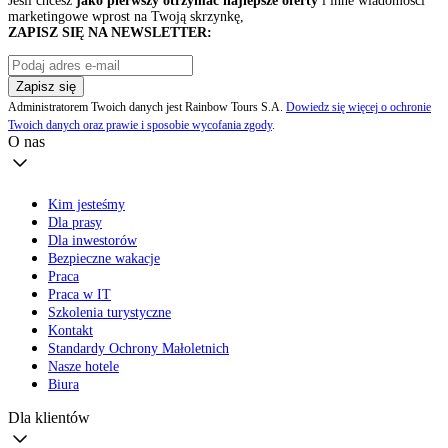
Jeśli chcesz
jako pierwszy otrzymać najlepsze oferty
i inne wiadomości
marketingowe wprost na Twoją skrzynkę,
ZAPISZ SIĘ NA NEWSLETTER:
Zapisz się
Administratorem Twoich danych jest Rainbow Tours S.A.
Dowiedz się więcej o ochronie
Twoich danych oraz prawie i sposobie wycofania zgody
.
O nas
Kim jesteśmy
Dla prasy
Dla inwestorów
Bezpieczne wakacje
Praca
Praca w IT
Szkolenia turystyczne
Kontakt
Standardy Ochrony Małoletnich
Nasze hotele
Biura
Dla klientów