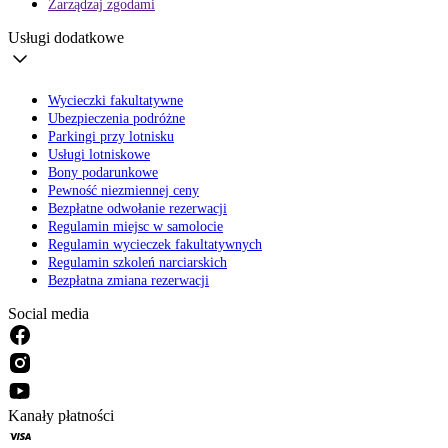
Zarządzaj zgodami
Usługi dodatkowe
Wycieczki fakultatywne
Ubezpieczenia podróżne
Parkingi przy lotnisku
Usługi lotniskowe
Bony podarunkowe
Pewność niezmiennej ceny
Bezpłatne odwołanie rezerwacji
Regulamin miejsc w samolocie
Regulamin wycieczek fakultatywnych
Regulamin szkoleń narciarskich
Bezpłatna zmiana rezerwacji
Social media
Kanały płatności