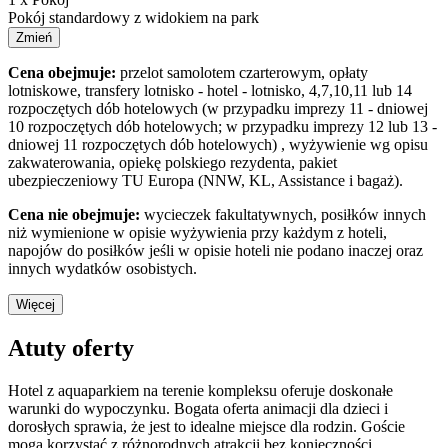
Pokój standardowy z widokiem na park
Zmień
Cena obejmuje:
przelot samolotem czarterowym, opłaty
lotniskowe, transfery lotnisko - hotel - lotnisko, 4,7,10,11 lub 14
rozpoczętych dób hotelowych (w przypadku imprezy 11 - dniowej
10 rozpoczętych dób hotelowych; w przypadku imprezy 12 lub 13 -
dniowej 11 rozpoczętych dób hotelowych) , wyżywienie wg opisu
zakwaterowania, opiekę polskiego rezydenta, pakiet
ubezpieczeniowy TU Europa (NNW, KL, Assistance i bagaż).
Cena nie obejmuje:
wycieczek fakultatywnych, posiłków innych
niż wymienione w opisie wyżywienia przy każdym z hoteli,
napojów do posiłków jeśli w opisie hoteli nie podano inaczej oraz
innych wydatków osobistych.
Więcej
Atuty oferty
Hotel z aquaparkiem na terenie kompleksu oferuje doskonałe
warunki do wypoczynku. Bogata oferta animacji dla dzieci i
dorosłych sprawia, że jest to idealne miejsce dla rodzin. Goście
mogą korzystać z różnorodnych atrakcji bez konieczności