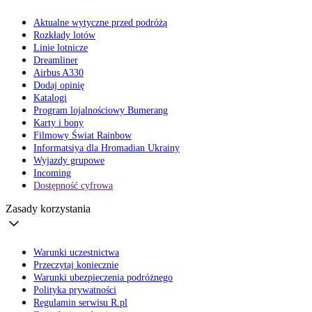
Aktualne wytyczne przed podróżą
Rozkłady lotów
Linie lotnicze
Dreamliner
Airbus A330
Dodaj opinię
Katalogi
Program lojalnościowy Bumerang
Karty i bony
Filmowy Świat Rainbow
Informatsiya dla Hromadian Ukrainy
Wyjazdy grupowe
Incoming
Dostępność cyfrowa
Zasady korzystania
Warunki uczestnictwa
Przeczytaj koniecznie
Warunki ubezpieczenia podróżnego
Polityka prywatności
Regulamin serwisu R.pl