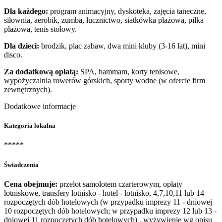
Dla każdego:
program animacyjny, dyskoteka, zajęcia taneczne,
siłownia, aerobik, zumba, łucznictwo, siatkówka plażowa, piłka
plażowa, tenis stołowy.
Dla dzieci:
brodzik, plac zabaw, dwa mini kluby (3-16 lat), mini
disco.
Za dodatkową opłatą:
SPA, hammam, korty tenisowe,
wypożyczalnia rowerów górskich, sporty wodne (w ofercie firm
zewnętrznych).
Dodatkowe informacje
Kategoria lokalna
*****
Świadczenia
Cena obejmuje:
przelot samolotem czarterowym, opłaty
lotniskowe, transfery lotnisko - hotel - lotnisko, 4,7,10,11 lub 14
rozpoczętych dób hotelowych (w przypadku imprezy 11 - dniowej
10 rozpoczętych dób hotelowych; w przypadku imprezy 12 lub 13 -
dniowej 11 rozpoczętych dób hotelowych) , wyżywienie wg opisu