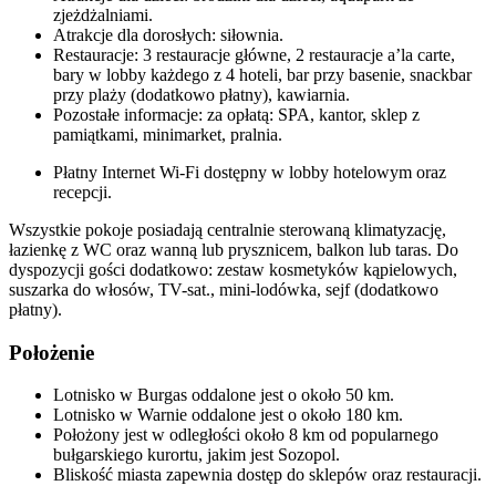
zjeżdżalniami.
Atrakcje dla dorosłych: siłownia.
Restauracje: 3 restauracje główne, 2 restauracje a’la carte,
bary w lobby każdego z 4 hoteli, bar przy basenie, snackbar
przy plaży (dodatkowo płatny), kawiarnia.
Pozostałe informacje: za opłatą: SPA, kantor, sklep z
pamiątkami, minimarket, pralnia.
Płatny Internet Wi-Fi dostępny w lobby hotelowym oraz
recepcji.
Wszystkie pokoje posiadają centralnie sterowaną klimatyzację,
łazienkę z WC oraz wanną lub prysznicem, balkon lub taras. Do
dyspozycji gości dodatkowo: zestaw kosmetyków kąpielowych,
suszarka do włosów, TV-sat., mini-lodówka, sejf (dodatkowo
płatny).
Położenie
Lotnisko w Burgas oddalone jest o około 50 km.
Lotnisko w Warnie oddalone jest o około 180 km.
Położony jest w odległości około 8 km od popularnego
bułgarskiego kurortu, jakim jest Sozopol.
Bliskość miasta zapewnia dostęp do sklepów oraz restauracji.