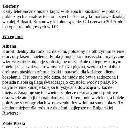
Telefony
Karty telefoniczne można kupić w sklepach i kioskach w pobliżu
publicznych aparatów telefonicznych. Telefony komórkowe działają
w całej Bułgarii. Rozmowy lokalne są tanie. Od czerwca 2017r nie
ma opłat roamingowych w UE.
W regionie
Albena
Kurort idealny dla rodzin z dziećmi, położony na olbrzymim terenie
otoczony lasem i zielenią. Funkcjonuje jako miasteczko turystyczne
więc wszystkie atrakcje są dostępne niezależnie od tego w którym
hotelu jest sie zakwaterowanym. Plaża piękna, szeroka i z białym
drobnym piaskiem oferuje leżaki i parasole dla każdego klienta
bezpłatnie. Jest ona na tyle duża, że nigdy nie bywa zatłoczona i
posiada niebeską flagę świadczącą o czystości wody i plaży. Po
całym terenie kursuje kolejka turystyczna dowożąca w każde
miejsce. Znajduje się tu świetne zaplecze rekreacyjne i sportowe
oraz wiele atrakcji dla najmłodszych. Teren tonie w zieleni, a hotele
położone są w ogrodach w otoczeniu drzew lub na samej plaży. To
idealne miejsce dla rodzin z dziećmi, najlepsze na Bułgarskiej
Riwierze.
Złote Piaski