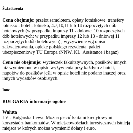
Świadczenia
Cena obejmuje:
przelot samolotem, opłaty lotniskowe, transfery
lotnisko - hotel - lotnisko, 4,7,10,11 lub 14 rozpoczętych dób
hotelowych (w przypadku imprezy 11 - dniowej 10 rozpoczętych
dób hotelowych; w przypadku imprezy 12 lub 13 - dniowej 11
rozpoczętych dób hotelowych) , wyżywienie wg opisu
zakwaterowania, opiekę polskiego rezydenta, pakiet
ubezpieczeniowy TU Europa (NNW, KL, Assistance i bagaż).
Cena nie obejmuje:
wycieczek fakultatywnych, posiłków innych
niż wymienione w opisie wyżywienia przy każdym z hoteli,
napojów do posiłków jeśli w opisie hoteli nie podano inaczej oraz
innych wydatków osobistych.
Inne
BUŁGARIA
informacje ogólne
Waluta
LV - Bułgarska Lewa. Można płacić kartami kredytowymi i
korzystać z bankomatów. W miejscowościach turystycznych istnieją
miejsca w których można wymienić dolary i euro.