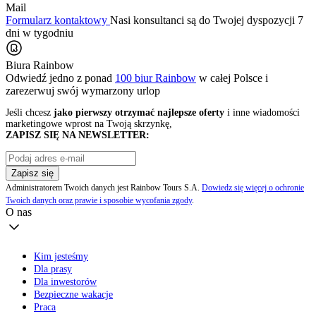
Mail
Formularz kontaktowy
Nasi konsultanci są do Twojej dyspozycji 7
dni w tygodniu
Biura Rainbow
Odwiedź jedno z ponad
100 biur Rainbow
w całej Polsce i
zarezerwuj swój
wymarzony urlop
Jeśli chcesz
jako pierwszy otrzymać najlepsze oferty
i inne wiadomości
marketingowe wprost na Twoją skrzynkę,
ZAPISZ SIĘ NA NEWSLETTER:
Zapisz się
Administratorem Twoich danych jest Rainbow Tours S.A.
Dowiedz się więcej o ochronie
Twoich danych oraz prawie i sposobie wycofania zgody
.
O nas
Kim jesteśmy
Dla prasy
Dla inwestorów
Bezpieczne wakacje
Praca