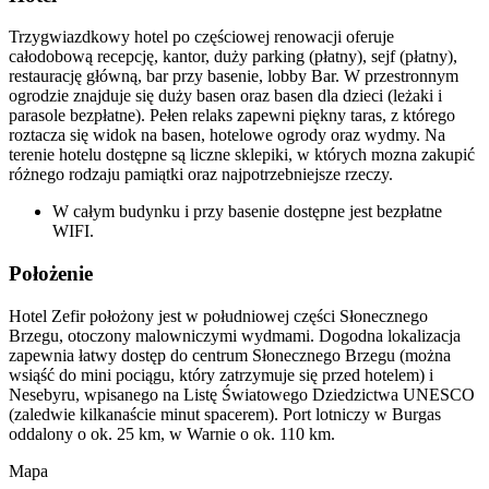
Trzygwiazdkowy hotel po częściowej renowacji oferuje
całodobową recepcję, kantor, duży parking (płatny), sejf (płatny),
restaurację główną, bar przy basenie, lobby Bar. W przestronnym
ogrodzie znajduje się duży basen oraz basen dla dzieci (leżaki i
parasole bezpłatne). Pełen relaks zapewni piękny taras, z którego
roztacza się widok na basen, hotelowe ogrody oraz wydmy. Na
terenie hotelu dostępne są liczne sklepiki, w których mozna zakupić
różnego rodzaju pamiątki oraz najpotrzebniejsze rzeczy.
W całym budynku i przy basenie dostępne jest bezpłatne
WIFI.
Położenie
Hotel Zefir położony jest w południowej części Słonecznego
Brzegu, otoczony malowniczymi wydmami. Dogodna lokalizacja
zapewnia łatwy dostęp do centrum Słonecznego Brzegu (można
wsiąść do mini pociągu, który zatrzymuje się przed hotelem) i
Nesebyru, wpisanego na Listę Światowego Dziedzictwa UNESCO
(zaledwie kilkanaście minut spacerem). Port lotniczy w Burgas
oddalony o ok. 25 km, w Warnie o ok. 110 km.
Mapa