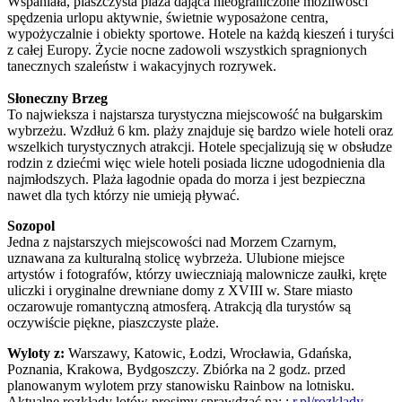
Wspaniała, piaszczysta plaża dająca nieograniczone możliwości
spędzenia urlopu aktywnie, świetnie wyposażone centra,
wypożyczalnie i obiekty sportowe. Hotele na każdą kieszeń i turyści
z całej Europy. Życie nocne zadowoli wszystkich spragnionych
tanecznych szaleństw i wakacyjnych rozrywek.
Słoneczny Brzeg
To najwieksza i najstarsza turystyczna miejscowość na bułgarskim
wybrzeżu. Wzdłuż 6 km. plaży znajduje się bardzo wiele hoteli oraz
wszelkich turystycznych atrakcji. Hotele specjalizują się w obsłudze
rodzin z dziećmi więc wiele hoteli posiada liczne udogodnienia dla
najmłodszych. Plaża łagodnie opada do morza i jest bezpieczna
nawet dla tych którzy nie umieją pływać.
Sozopol
Jedna z najstarszych miejscowości nad Morzem Czarnym,
uznawana za kulturalną stolicę wybrzeża. Ulubione miejsce
artystów i fotografów, którzy uwieczniają malownicze zaułki, kręte
uliczki i oryginalne drewniane domy z XVIII w. Stare miasto
oczarowuje romantyczną atmosferą. Atrakcją dla turystów są
oczywiście piękne, piaszczyste plaże.
Wyloty z:
Warszawy, Katowic, Łodzi, Wrocławia, Gdańska,
Poznania, Krakowa, Bydgoszczy. Zbiórka na 2 godz. przed
planowanym wylotem przy stanowisku Rainbow na lotnisku.
Aktualne rozkłady lotów prosimy sprawdzać na: :
r.pl/rozklady
.