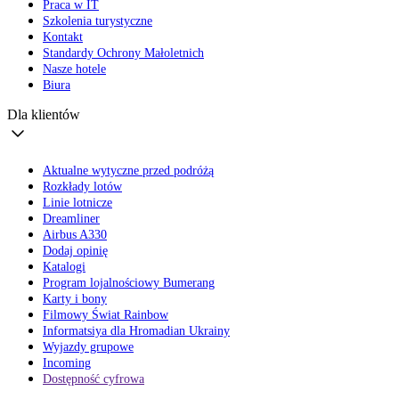
Praca w IT
Szkolenia turystyczne
Kontakt
Standardy Ochrony Małoletnich
Nasze hotele
Biura
Dla klientów
Aktualne wytyczne przed podróżą
Rozkłady lotów
Linie lotnicze
Dreamliner
Airbus A330
Dodaj opinię
Katalogi
Program lojalnościowy Bumerang
Karty i bony
Filmowy Świat Rainbow
Informatsiya dla Hromadian Ukrainy
Wyjazdy grupowe
Incoming
Dostępność cyfrowa