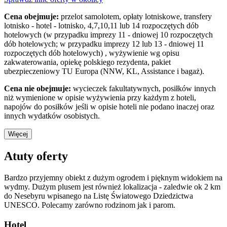
Cena obejmuje:
przelot samolotem, opłaty lotniskowe, transfery
lotnisko - hotel - lotnisko, 4,7,10,11 lub 14 rozpoczętych dób
hotelowych (w przypadku imprezy 11 - dniowej 10 rozpoczętych
dób hotelowych; w przypadku imprezy 12 lub 13 - dniowej 11
rozpoczętych dób hotelowych) , wyżywienie wg opisu
zakwaterowania, opiekę polskiego rezydenta, pakiet
ubezpieczeniowy TU Europa (NNW, KL, Assistance i bagaż).
Cena nie obejmuje:
wycieczek fakultatywnych, posiłków innych
niż wymienione w opisie wyżywienia przy każdym z hoteli,
napojów do posiłków jeśli w opisie hoteli nie podano inaczej oraz
innych wydatków osobistych.
Więcej
Atuty oferty
Bardzo przyjemny obiekt z dużym ogrodem i pięknym widokiem na
wydmy. Dużym plusem jest również lokalizacja - zaledwie ok 2 km
do Nesebyru wpisanego na Listę Światowego Dziedzictwa
UNESCO. Polecamy zarówno rodzinom jak i parom.
Hotel