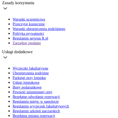
Zasady korzystania
Warunki uczestnictwa
Przeczytaj koniecznie
Warunki ubezpieczenia podróżnego
Polityka prywatności
Regulamin serwisu R.pl
Zarządzaj zgodami
Usługi dodatkowe
Wycieczki fakultatywne
Ubezpieczenia podróżne
Parkingi przy lotnisku
Usługi lotniskowe
Bony podarunkowe
Pewność niezmiennej ceny
Bezpłatne odwołanie rezerwacji
Regulamin miejsc w samolocie
Regulamin wycieczek fakultatywnych
Regulamin szkoleń narciarskich
Bezpłatna zmiana rezerwacji