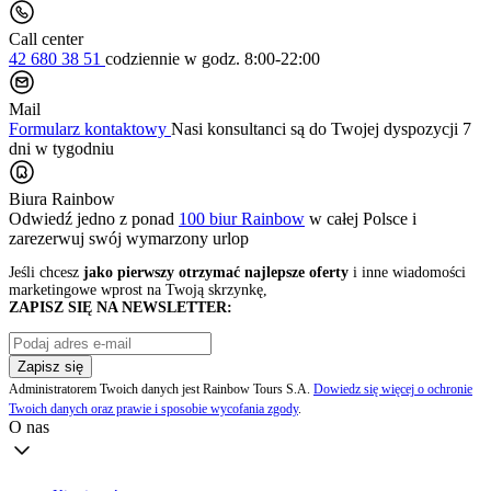
Call center
42 680 38 51
codziennie
w godz. 8:00-22:00
Mail
Formularz kontaktowy
Nasi konsultanci są do Twojej dyspozycji 7
dni w tygodniu
Biura Rainbow
Odwiedź jedno z ponad
100 biur Rainbow
w całej Polsce i
zarezerwuj swój
wymarzony urlop
Jeśli chcesz
jako pierwszy otrzymać najlepsze oferty
i inne wiadomości
marketingowe wprost na Twoją skrzynkę,
ZAPISZ SIĘ NA NEWSLETTER:
Zapisz się
Administratorem Twoich danych jest Rainbow Tours S.A.
Dowiedz się więcej o ochronie
Twoich danych oraz prawie i sposobie wycofania zgody
.
O nas