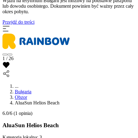
Wjazd na terytorium Bułgarii jest możliwy na podstawie paszportu
lub dowodu osobistego. Dokument powinien być ważny przez cały
okres pobytu.
Przejdź do treści
1 / 26
...
Bułgaria
Obzor
AluaSun Helios Beach
6.0/6
(1 opinia)
AluaSun Helios Beach
Kategoria lokalna:
3