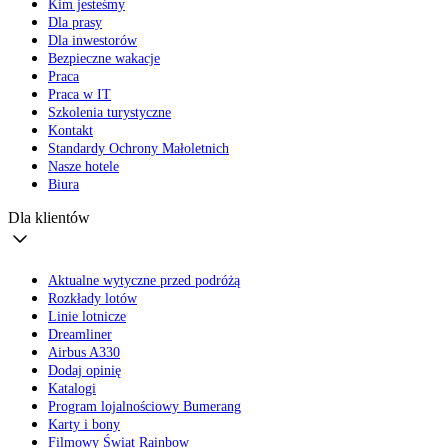
Kim jesteśmy
Dla prasy
Dla inwestorów
Bezpieczne wakacje
Praca
Praca w IT
Szkolenia turystyczne
Kontakt
Standardy Ochrony Małoletnich
Nasze hotele
Biura
Dla klientów
Aktualne wytyczne przed podróżą
Rozkłady lotów
Linie lotnicze
Dreamliner
Airbus A330
Dodaj opinię
Katalogi
Program lojalnościowy Bumerang
Karty i bony
Filmowy Świat Rainbow