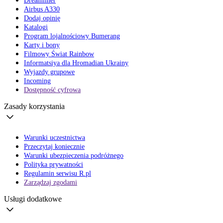
Dreamliner
Airbus A330
Dodaj opinię
Katalogi
Program lojalnościowy Bumerang
Karty i bony
Filmowy Świat Rainbow
Informatsiya dla Hromadian Ukrainy
Wyjazdy grupowe
Incoming
Dostępność cyfrowa
Zasady korzystania
Warunki uczestnictwa
Przeczytaj koniecznie
Warunki ubezpieczenia podróżnego
Polityka prywatności
Regulamin serwisu R.pl
Zarządzaj zgodami
Usługi dodatkowe