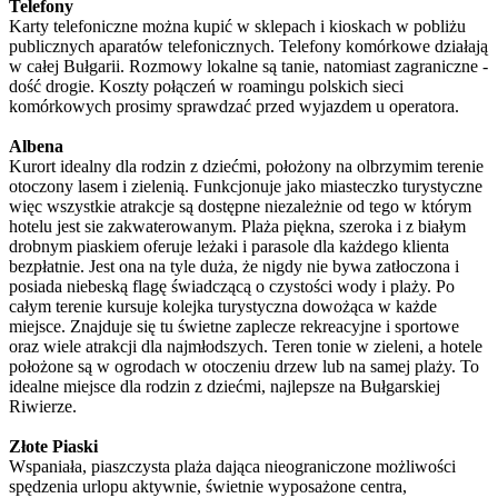
Telefony
Karty telefoniczne można kupić w sklepach i kioskach w pobliżu
publicznych aparatów telefonicznych. Telefony komórkowe działają
w całej Bułgarii. Rozmowy lokalne są tanie, natomiast zagraniczne -
dość drogie. Koszty połączeń w roamingu polskich sieci
komórkowych prosimy sprawdzać przed wyjazdem u operatora.
Albena
Kurort idealny dla rodzin z dziećmi, położony na olbrzymim terenie
otoczony lasem i zielenią. Funkcjonuje jako miasteczko turystyczne
więc wszystkie atrakcje są dostępne niezależnie od tego w którym
hotelu jest sie zakwaterowanym. Plaża piękna, szeroka i z białym
drobnym piaskiem oferuje leżaki i parasole dla każdego klienta
bezpłatnie. Jest ona na tyle duża, że nigdy nie bywa zatłoczona i
posiada niebeską flagę świadczącą o czystości wody i plaży. Po
całym terenie kursuje kolejka turystyczna dowożąca w każde
miejsce. Znajduje się tu świetne zaplecze rekreacyjne i sportowe
oraz wiele atrakcji dla najmłodszych. Teren tonie w zieleni, a hotele
położone są w ogrodach w otoczeniu drzew lub na samej plaży. To
idealne miejsce dla rodzin z dziećmi, najlepsze na Bułgarskiej
Riwierze.
Złote Piaski
Wspaniała, piaszczysta plaża dająca nieograniczone możliwości
spędzenia urlopu aktywnie, świetnie wyposażone centra,