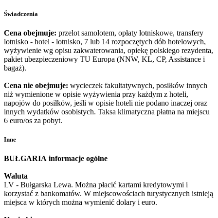
Świadczenia
Cena obejmuje:
przelot samolotem, opłaty lotniskowe, transfery
lotnisko - hotel - lotnisko, 7 lub 14 rozpoczętych dób hotelowych,
wyżywienie wg opisu zakwaterowania, opiekę polskiego rezydenta,
pakiet ubezpieczeniowy TU Europa (NNW, KL, CP, Assistance i
bagaż).
Cena nie obejmuje:
wycieczek fakultatywnych, posiłków innych
niż wymienione w opisie wyżywienia przy każdym z hoteli,
napojów do posiłków, jeśli w opisie hoteli nie podano inaczej oraz
innych wydatków osobistych. Taksa klimatyczna płatna na miejscu
6 euro/os za pobyt.
Inne
BUŁGARIA
informacje ogólne
Waluta
LV - Bułgarska Lewa. Można płacić kartami kredytowymi i
korzystać z bankomatów. W miejscowościach turystycznych istnieją
miejsca w których można wymienić dolary i euro.