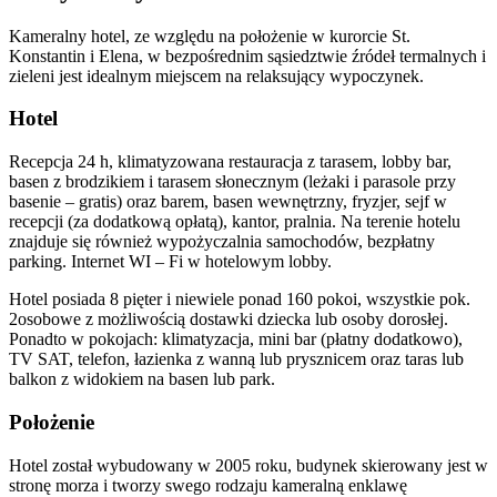
Kameralny hotel, ze względu na położenie w kurorcie St.
Konstantin i Elena, w bezpośrednim sąsiedztwie źródeł termalnych i
zieleni jest idealnym miejscem na relaksujący wypoczynek.
Hotel
Recepcja 24 h, klimatyzowana restauracja z tarasem, lobby bar,
basen z brodzikiem i tarasem słonecznym (leżaki i parasole przy
basenie – gratis) oraz barem, basen wewnętrzny, fryzjer, sejf w
recepcji (za dodatkową opłatą), kantor, pralnia. Na terenie hotelu
znajduje się również wypożyczalnia samochodów, bezpłatny
parking. Internet WI – Fi w hotelowym lobby.
Hotel posiada 8 pięter i niewiele ponad 160 pokoi, wszystkie pok.
2osobowe z możliwością dostawki dziecka lub osoby dorosłej.
Ponadto w pokojach: klimatyzacja, mini bar (płatny dodatkowo),
TV SAT, telefon, łazienka z wanną lub prysznicem oraz taras lub
balkon z widokiem na basen lub park.
Położenie
Hotel został wybudowany w 2005 roku, budynek skierowany jest w
stronę morza i tworzy swego rodzaju kameralną enklawę