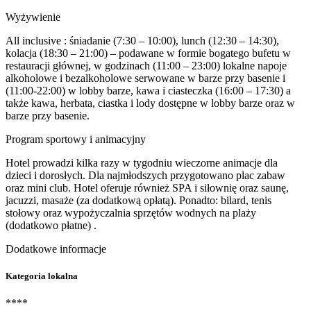
Wyżywienie
All inclusive : śniadanie (7:30 – 10:00), lunch (12:30 – 14:30),
kolacja (18:30 – 21:00) – podawane w formie bogatego bufetu w
restauracji głównej, w godzinach (11:00 – 23:00) lokalne napoje
alkoholowe i bezalkoholowe serwowane w barze przy basenie i
(11:00-22:00) w lobby barze, kawa i ciasteczka (16:00 – 17:30) a
także kawa, herbata, ciastka i lody dostępne w lobby barze oraz w
barze przy basenie.
Program sportowy i animacyjny
Hotel prowadzi kilka razy w tygodniu wieczorne animacje dla
dzieci i dorosłych. Dla najmłodszych przygotowano plac zabaw
oraz mini club. Hotel oferuje również SPA i siłownię oraz saunę,
jacuzzi, masaże (za dodatkową opłatą). Ponadto: bilard, tenis
stołowy oraz wypożyczalnia sprzętów wodnych na plaży
(dodatkowo płatne) .
Dodatkowe informacje
Kategoria lokalna
****