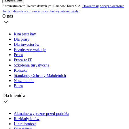
Zapisz się
Administratorem Twoich danych jest Rainbow Tours S.A.
Dowiedz się więcej o ochronie
Twoich danych oraz prawie i sposobie wycofania zgody
.
O nas
Kim jesteśmy
Dla prasy
Dla inwestorów
Bezpieczne wakacje
Praca
Praca w IT
Szkolenia turystyczne
Kontakt
Standardy Ochrony Małoletnich
Nasze hotele
Biura
Dla klientów
Aktualne wytyczne przed podróżą
Rozkłady lotów
Linie lotnicze