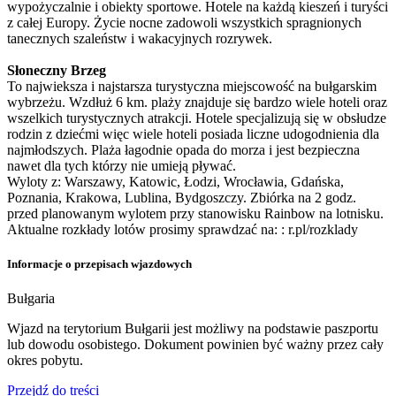
wypożyczalnie i obiekty sportowe. Hotele na każdą kieszeń i turyści
z całej Europy. Życie nocne zadowoli wszystkich spragnionych
tanecznych szaleństw i wakacyjnych rozrywek.
Słoneczny Brzeg
To najwieksza i najstarsza turystyczna miejscowość na bułgarskim
wybrzeżu. Wzdłuż 6 km. plaży znajduje się bardzo wiele hoteli oraz
wszelkich turystycznych atrakcji. Hotele specjalizują się w obsłudze
rodzin z dziećmi więc wiele hoteli posiada liczne udogodnienia dla
najmłodszych. Plaża łagodnie opada do morza i jest bezpieczna
nawet dla tych którzy nie umieją pływać.
Wyloty z: Warszawy, Katowic, Łodzi, Wrocławia, Gdańska,
Poznania, Krakowa, Lublina, Bydgoszczy. Zbiórka na 2 godz.
przed planowanym wylotem przy stanowisku Rainbow na lotnisku.
Aktualne rozkłady lotów prosimy sprawdzać na: : r.pl/rozklady
Informacje o przepisach wjazdowych
Bułgaria
Wjazd na terytorium Bułgarii jest możliwy na podstawie paszportu
lub dowodu osobistego. Dokument powinien być ważny przez cały
okres pobytu.
Przejdź do treści