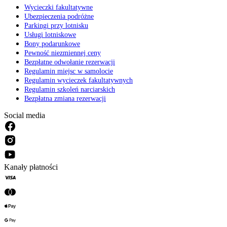
Wycieczki fakultatywne
Ubezpieczenia podróżne
Parkingi przy lotnisku
Usługi lotniskowe
Bony podarunkowe
Pewność niezmiennej ceny
Bezpłatne odwołanie rezerwacji
Regulamin miejsc w samolocie
Regulamin wycieczek fakultatywnych
Regulamin szkoleń narciarskich
Bezpłatna zmiana rezerwacji
Social media
Kanały płatności