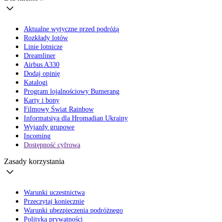
Aktualne wytyczne przed podróżą
Rozkłady lotów
Linie lotnicze
Dreamliner
Airbus A330
Dodaj opinię
Katalogi
Program lojalnościowy Bumerang
Karty i bony
Filmowy Świat Rainbow
Informatsiya dla Hromadian Ukrainy
Wyjazdy grupowe
Incoming
Dostępność cyfrowa
Zasady korzystania
Warunki uczestnictwa
Przeczytaj koniecznie
Warunki ubezpieczenia podróżnego
Polityka prywatności