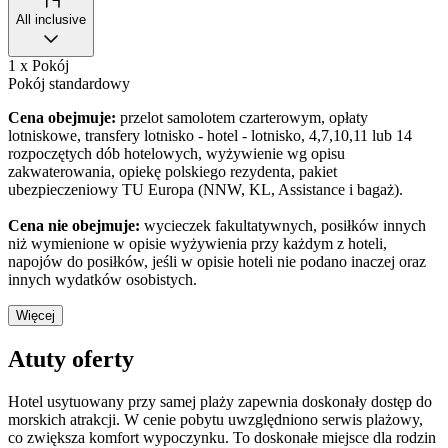
All inclusive
1 x Pokój
Pokój standardowy
Cena obejmuje:
przelot samolotem czarterowym, opłaty
lotniskowe, transfery lotnisko - hotel - lotnisko, 4,7,10,11 lub 14
rozpoczętych dób hotelowych, wyżywienie wg opisu
zakwaterowania, opiekę polskiego rezydenta, pakiet
ubezpieczeniowy TU Europa (NNW, KL, Assistance i bagaż).
Cena nie obejmuje:
wycieczek fakultatywnych, posiłków innych
niż wymienione w opisie wyżywienia przy każdym z hoteli,
napojów do posiłków, jeśli w opisie hoteli nie podano inaczej oraz
innych wydatków osobistych.
Więcej
Atuty oferty
Hotel usytuowany przy samej plaży zapewnia doskonały dostęp do
morskich atrakcji. W cenie pobytu uwzględniono serwis plażowy,
co zwiększa komfort wypoczynku. To doskonałe miejsce dla rodzin