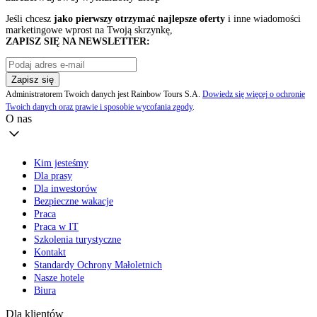
Jeśli chcesz
jako pierwszy otrzymać najlepsze oferty
i inne wiadomości
marketingowe wprost na Twoją skrzynkę,
ZAPISZ SIĘ NA NEWSLETTER:
Zapisz się
Administratorem Twoich danych jest Rainbow Tours S.A.
Dowiedz się więcej o ochronie
Twoich danych oraz prawie i sposobie wycofania zgody
.
O nas
Kim jesteśmy
Dla prasy
Dla inwestorów
Bezpieczne wakacje
Praca
Praca w IT
Szkolenia turystyczne
Kontakt
Standardy Ochrony Małoletnich
Nasze hotele
Biura
Dla klientów