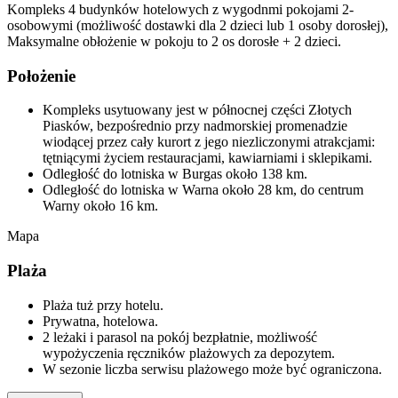
Kompleks 4 budynków hotelowych z wygodnmi pokojami 2-
osobowymi (możliwość dostawki dla 2 dzieci lub 1 osoby dorosłej),
Maksymalne obłożenie w pokoju to 2 os dorosłe + 2 dzieci.
Położenie
Kompleks usytuowany jest w północnej części Złotych
Piasków, bezpośrednio przy nadmorskiej promenadzie
wiodącej przez cały kurort z jego niezliczonymi atrakcjami:
tętniącymi życiem restauracjami, kawiarniami i sklepikami.
Odległość do lotniska w Burgas około 138 km.
Odległość do lotniska w Warna około 28 km, do centrum
Warny około 16 km.
Mapa
Plaża
Plaża tuż przy hotelu.
Prywatna, hotelowa.
2 leżaki i parasol na pokój bezpłatnie, możliwość
wypożyczenia ręczników plażowych za depozytem.
W sezonie liczba serwisu plażowego może być ograniczona.