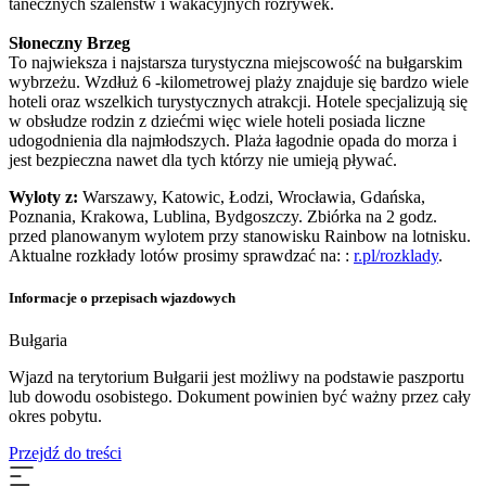
tanecznych szaleństw i wakacyjnych rozrywek.
Słoneczny Brzeg
To najwieksza i najstarsza turystyczna miejscowość na bułgarskim
wybrzeżu. Wzdłuż 6 -kilometrowej plaży znajduje się bardzo wiele
hoteli oraz wszelkich turystycznych atrakcji. Hotele specjalizują się
w obsłudze rodzin z dziećmi więc wiele hoteli posiada liczne
udogodnienia dla najmłodszych. Plaża łagodnie opada do morza i
jest bezpieczna nawet dla tych którzy nie umieją pływać.
Wyloty z:
Warszawy, Katowic, Łodzi, Wrocławia, Gdańska,
Poznania, Krakowa, Lublina, Bydgoszczy. Zbiórka na 2 godz.
przed planowanym wylotem przy stanowisku Rainbow na lotnisku.
Aktualne rozkłady lotów prosimy sprawdzać na: :
r.pl/rozklady
.
Informacje o przepisach wjazdowych
Bułgaria
Wjazd na terytorium Bułgarii jest możliwy na podstawie paszportu
lub dowodu osobistego. Dokument powinien być ważny przez cały
okres pobytu.
Przejdź do treści