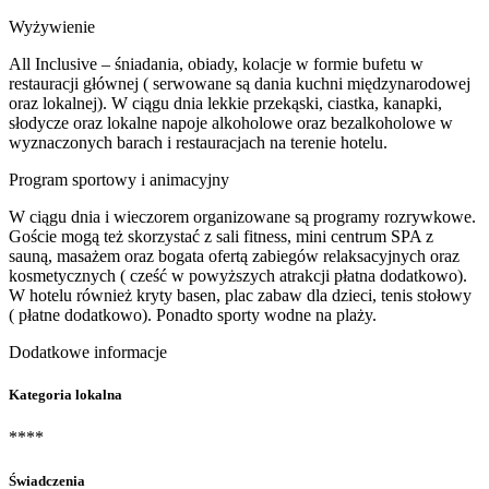
Wyżywienie
All Inclusive – śniadania, obiady, kolacje w formie bufetu w
restauracji głównej ( serwowane są dania kuchni międzynarodowej
oraz lokalnej). W ciągu dnia lekkie przekąski, ciastka, kanapki,
słodycze oraz lokalne napoje alkoholowe oraz bezalkoholowe w
wyznaczonych barach i restauracjach na terenie hotelu.
Program sportowy i animacyjny
W ciągu dnia i wieczorem organizowane są programy rozrywkowe.
Goście mogą też skorzystać z sali fitness, mini centrum SPA z
sauną, masażem oraz bogata ofertą zabiegów relaksacyjnych oraz
kosmetycznych ( cześć w powyższych atrakcji płatna dodatkowo).
W hotelu również kryty basen, plac zabaw dla dzieci, tenis stołowy
( płatne dodatkowo). Ponadto sporty wodne na plaży.
Dodatkowe informacje
Kategoria lokalna
****
Świadczenia