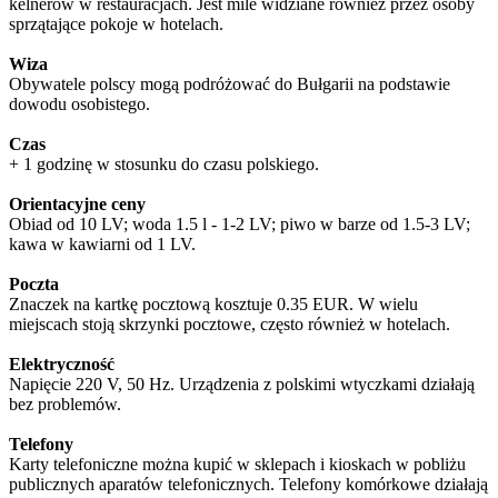
kelnerów w restauracjach. Jest mile widziane również przez osoby
sprzątające pokoje w hotelach.
Wiza
Obywatele polscy mogą podróżować do Bułgarii na podstawie
dowodu osobistego.
Czas
+ 1 godzinę w stosunku do czasu polskiego.
Orientacyjne ceny
Obiad od 10 LV; woda 1.5 l - 1-2 LV; piwo w barze od 1.5-3 LV;
kawa w kawiarni od 1 LV.
Poczta
Znaczek na kartkę pocztową kosztuje 0.35 EUR. W wielu
miejscach stoją skrzynki pocztowe, często również w hotelach.
Elektryczność
Napięcie 220 V, 50 Hz. Urządzenia z polskimi wtyczkami działają
bez problemów.
Telefony
Karty telefoniczne można kupić w sklepach i kioskach w pobliżu
publicznych aparatów telefonicznych. Telefony komórkowe działają