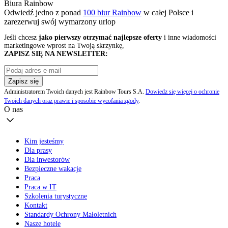
Biura Rainbow
Odwiedź jedno z ponad
100 biur Rainbow
w całej Polsce i
zarezerwuj swój
wymarzony urlop
Jeśli chcesz
jako pierwszy otrzymać najlepsze oferty
i inne wiadomości
marketingowe wprost na Twoją skrzynkę,
ZAPISZ SIĘ NA NEWSLETTER:
Zapisz się
Administratorem Twoich danych jest Rainbow Tours S.A.
Dowiedz się więcej o ochronie
Twoich danych oraz prawie i sposobie wycofania zgody
.
O nas
Kim jesteśmy
Dla prasy
Dla inwestorów
Bezpieczne wakacje
Praca
Praca w IT
Szkolenia turystyczne
Kontakt
Standardy Ochrony Małoletnich
Nasze hotele