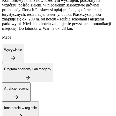
Komfortowy hotel z nowoczesnym wystrojem, położony na
wzgórzu, pośród zieleni, w niedalekim sąsiedztwie głównej
promenady Złotych Piasków skupiającej bogatą ofertę atrakcji
turystycznych, restauracje, tawerny, butiki. Piaszczysta plaża
znajduje się ok. 200 m. od hotelu - zejście schodami i alejkami
parkowymi. Niedaleko hotelu znajduje się przystanek komunikacji
miejskiej. Do lotniska w Warnie ok. 23 km.
Mapa
Wyżywienie
Program sportowy i animacyjny
Atrakcje regionu
Inne hotele w regionie