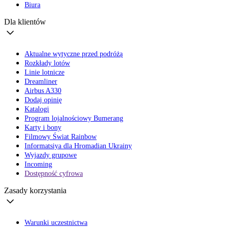
Biura
Dla klientów
Aktualne wytyczne przed podróżą
Rozkłady lotów
Linie lotnicze
Dreamliner
Airbus A330
Dodaj opinię
Katalogi
Program lojalnościowy Bumerang
Karty i bony
Filmowy Świat Rainbow
Informatsiya dla Hromadian Ukrainy
Wyjazdy grupowe
Incoming
Dostępność cyfrowa
Zasady korzystania
Warunki uczestnictwa