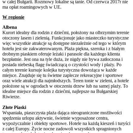
w całej Bułgarii. Rozmowy lokalne są tanie. Od czerwca 2017r nie
ma opłat roamingowych w UE.
W regionie
Albena
Kurort idealny dla rodzin z dziećmi, położony na olbrzymim terenie
otoczony lasem i zielenią. Funkcjonuje jako miasteczko turystyczne
więc wszystkie atrakcje są dostępne niezależnie od tego w którym
hotelu jest sie zakwaterowanym. Plaża piękna, szeroka i z białym
drobnym piaskiem oferuje leżaki i parasole dla każdego klienta
bezpłatnie. Jest ona na tyle duża, że nigdy nie bywa zatłoczona i
posiada niebeską flagę świadczącą o czystości wody i plaży. Po
całym terenie kursuje kolejka turystyczna dowożąca w każde
miejsce. Znajduje się tu świetne zaplecze rekreacyjne i sportowe
oraz wiele atrakcji dla najmłodszych. Teren tonie w zieleni, a hotele
położone są w ogrodach w otoczeniu drzew lub na samej plaży. To
idealne miejsce dla rodzin z dziećmi, najlepsze na Bułgarskiej
Riwierze.
Złote Piaski
Wspaniała, piaszczysta plaża dająca nieograniczone możliwości
spędzenia urlopu aktywnie, świetnie wyposażone centra,
wypożyczalnie i obiekty sportowe. Hotele na każdą kieszeń i turyści
z całej Europy. Życie nocne zadowoli wszystkich spragnionych