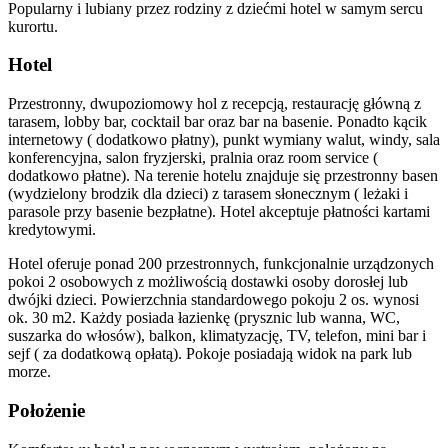
Popularny i lubiany przez rodziny z dziećmi hotel w samym sercu
kurortu.
Hotel
Przestronny, dwupoziomowy hol z recepcją, restaurację główną z
tarasem, lobby bar, cocktail bar oraz bar na basenie. Ponadto kącik
internetowy ( dodatkowo płatny), punkt wymiany walut, windy, sala
konferencyjna, salon fryzjerski, pralnia oraz room service (
dodatkowo płatne). Na terenie hotelu znajduje się przestronny basen
(wydzielony brodzik dla dzieci) z tarasem słonecznym ( leżaki i
parasole przy basenie bezpłatne). Hotel akceptuje płatności kartami
kredytowymi.
Hotel oferuje ponad 200 przestronnych, funkcjonalnie urządzonych
pokoi 2 osobowych z możliwością dostawki osoby dorosłej lub
dwójki dzieci. Powierzchnia standardowego pokoju 2 os. wynosi
ok. 30 m2. Każdy posiada łazienkę (prysznic lub wanna, WC,
suszarka do włosów), balkon, klimatyzację, TV, telefon, mini bar i
sejf ( za dodatkową opłatą). Pokoje posiadają widok na park lub
morze.
Położenie