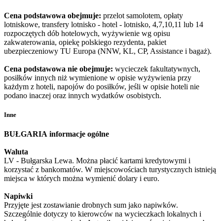
Cena podstawowa obejmuje:
przelot samolotem, opłaty
lotniskowe, transfery lotnisko - hotel - lotnisko, 4,7,10,11 lub 14
rozpoczętych dób hotelowych, wyżywienie wg opisu
zakwaterowania, opiekę polskiego rezydenta, pakiet
ubezpieczeniowy TU Europa (NNW, KL, CP, Assistance i bagaż).
Cena podstawowa nie obejmuje:
wycieczek fakultatywnych,
posiłków innych niż wymienione w opisie wyżywienia przy
każdym z hoteli, napojów do posiłków, jeśli w opisie hoteli nie
podano inaczej oraz innych wydatków osobistych.
Inne
BUŁGARIA
informacje ogólne
Waluta
LV - Bułgarska Lewa. Można płacić kartami kredytowymi i
korzystać z bankomatów. W miejscowościach turystycznych istnieją
miejsca w których można wymienić dolary i euro.
Napiwki
Przyjęte jest zostawianie drobnych sum jako napiwków.
Szczególnie dotyczy to kierowców na wycieczkach lokalnych i