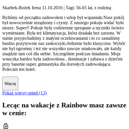
Skarbek-Bożek Irena 11.10.2016
| Tagi: 56-65 lat, z rodziną
Byliśmy od początku zadowoleni i urlop był wspaniały.Nasz pokój
był nowocześnie urządzony i czysty. Z naszego pokoju widać było
morze. Super!! Pokoje były codziennie sprzątane a ręczniki świeżo
wymieniane. Była też klimatyzacja, która działała bez zarzutu. W
sumie przyjechaliśmy z małymi oczekiwaniami i to co zastaliśmy
bardzo pozytywnie nas zaskoczyło.Jedzenie było klasyczne. Wybór
nie był ogromny i też nie wszystko zawsze smakowało, ale każdy
znajdzie tam coś dla siebie. Szczególnie podczas śniadania. Moja
wnuczka bardzo była zadowolona , iluminacje i zabawa z dziećmi
przy basenie super, gimnastyka dla dorosłych zadowalająca.
Polecam ten hotel.
Więcej
Pokaż więcej opinii (13)
Lecąc na wakacje z Rainbow masz zawsze
w cenie: