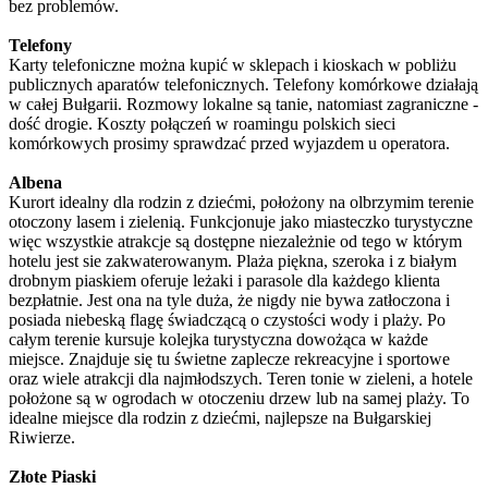
bez problemów.
Telefony
Karty telefoniczne można kupić w sklepach i kioskach w pobliżu
publicznych aparatów telefonicznych. Telefony komórkowe działają
w całej Bułgarii. Rozmowy lokalne są tanie, natomiast zagraniczne -
dość drogie. Koszty połączeń w roamingu polskich sieci
komórkowych prosimy sprawdzać przed wyjazdem u operatora.
Albena
Kurort idealny dla rodzin z dziećmi, położony na olbrzymim terenie
otoczony lasem i zielenią. Funkcjonuje jako miasteczko turystyczne
więc wszystkie atrakcje są dostępne niezależnie od tego w którym
hotelu jest sie zakwaterowanym. Plaża piękna, szeroka i z białym
drobnym piaskiem oferuje leżaki i parasole dla każdego klienta
bezpłatnie. Jest ona na tyle duża, że nigdy nie bywa zatłoczona i
posiada niebeską flagę świadczącą o czystości wody i plaży. Po
całym terenie kursuje kolejka turystyczna dowożąca w każde
miejsce. Znajduje się tu świetne zaplecze rekreacyjne i sportowe
oraz wiele atrakcji dla najmłodszych. Teren tonie w zieleni, a hotele
położone są w ogrodach w otoczeniu drzew lub na samej plaży. To
idealne miejsce dla rodzin z dziećmi, najlepsze na Bułgarskiej
Riwierze.
Złote Piaski