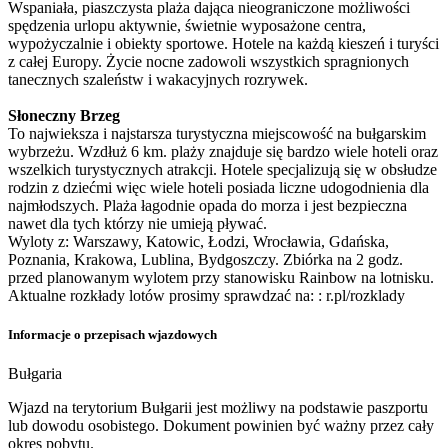
Wspaniała, piaszczysta plaża dająca nieograniczone możliwości
spędzenia urlopu aktywnie, świetnie wyposażone centra,
wypożyczalnie i obiekty sportowe. Hotele na każdą kieszeń i turyści
z całej Europy. Życie nocne zadowoli wszystkich spragnionych
tanecznych szaleństw i wakacyjnych rozrywek.
Słoneczny Brzeg
To najwieksza i najstarsza turystyczna miejscowość na bułgarskim
wybrzeżu. Wzdłuż 6 km. plaży znajduje się bardzo wiele hoteli oraz
wszelkich turystycznych atrakcji. Hotele specjalizują się w obsłudze
rodzin z dziećmi więc wiele hoteli posiada liczne udogodnienia dla
najmłodszych. Plaża łagodnie opada do morza i jest bezpieczna
nawet dla tych którzy nie umieją pływać.
Wyloty z: Warszawy, Katowic, Łodzi, Wrocławia, Gdańska,
Poznania, Krakowa, Lublina, Bydgoszczy. Zbiórka na 2 godz.
przed planowanym wylotem przy stanowisku Rainbow na lotnisku.
Aktualne rozkłady lotów prosimy sprawdzać na: : r.pl/rozklady
Informacje o przepisach wjazdowych
Bułgaria
Wjazd na terytorium Bułgarii jest możliwy na podstawie paszportu
lub dowodu osobistego. Dokument powinien być ważny przez cały
okres pobytu.