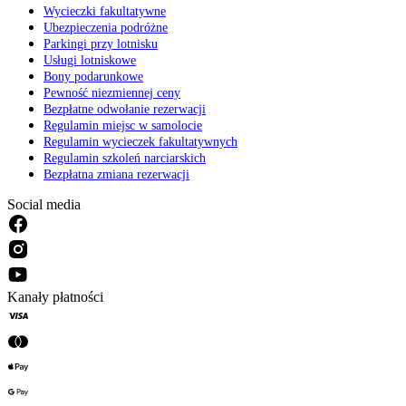
Wycieczki fakultatywne
Ubezpieczenia podróżne
Parkingi przy lotnisku
Usługi lotniskowe
Bony podarunkowe
Pewność niezmiennej ceny
Bezpłatne odwołanie rezerwacji
Regulamin miejsc w samolocie
Regulamin wycieczek fakultatywnych
Regulamin szkoleń narciarskich
Bezpłatna zmiana rezerwacji
Social media
Kanały płatności