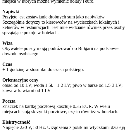
miejsca w których można wymienić dolary i euro.
Napiwki
Przyjęte jest zostawianie drobnych sum jako napiwków.
Szczególnie dotyczy to kierowców na wycieczkach lokalnych i
kelnerów w restauracjach. Jest mile widziane również przez osoby
sprzątające pokoje w hotelach.
Wiza
Obywatele polscy mogą podróżować do Bułgarii na podstawie
dowodu osobistego.
Czas
+ 1 godzinę w stosunku do czasu polskiego.
Orientacyjne ceny
obiad od 10 LV; woda 1.5l. - 1-2 LV; piwo w barze od 1.5-3 LV;
kawa w kawiarni od 1 LV
Poczta
Znaczek na kartkę pocztową kosztuje 0.35 EUR. W wielu
miejscach stoją skrzynki pocztowe, często również w hotelach.
Elektryczność
Napięcie 220 V, 50 Hz. Urządzenia z polskimi wtyczkami działają