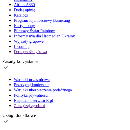
Airbus A330
Dodaj opinię
Katalogi
Program lojalnościowy Bumerang
Karty i bony
Filmowy Świat Rainbow
Informatsiya dla Hromadian Ukrainy
Wyjazdy grupowe
Incoming
Dostępność cyfrowa
Zasady korzystania
Warunki uczestnictwa
Przeczytaj koniecznie
Warunki ubezpieczenia podróżnego
Polityka prywatności
Regulamin serwisu R.pl
Zarządzaj zgodami
Usługi dodatkowe