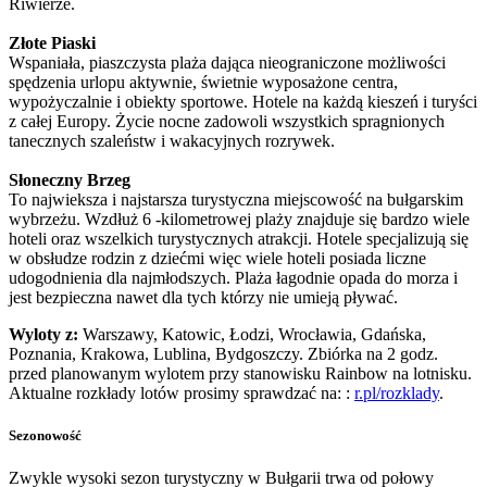
Riwierze.
Złote Piaski
Wspaniała, piaszczysta plaża dająca nieograniczone możliwości
spędzenia urlopu aktywnie, świetnie wyposażone centra,
wypożyczalnie i obiekty sportowe. Hotele na każdą kieszeń i turyści
z całej Europy. Życie nocne zadowoli wszystkich spragnionych
tanecznych szaleństw i wakacyjnych rozrywek.
Słoneczny Brzeg
To najwieksza i najstarsza turystyczna miejscowość na bułgarskim
wybrzeżu. Wzdłuż 6 -kilometrowej plaży znajduje się bardzo wiele
hoteli oraz wszelkich turystycznych atrakcji. Hotele specjalizują się
w obsłudze rodzin z dziećmi więc wiele hoteli posiada liczne
udogodnienia dla najmłodszych. Plaża łagodnie opada do morza i
jest bezpieczna nawet dla tych którzy nie umieją pływać.
Wyloty z:
Warszawy, Katowic, Łodzi, Wrocławia, Gdańska,
Poznania, Krakowa, Lublina, Bydgoszczy. Zbiórka na 2 godz.
przed planowanym wylotem przy stanowisku Rainbow na lotnisku.
Aktualne rozkłady lotów prosimy sprawdzać na: :
r.pl/rozklady
.
Sezonowość
Zwykle wysoki sezon turystyczny w Bułgarii trwa od połowy