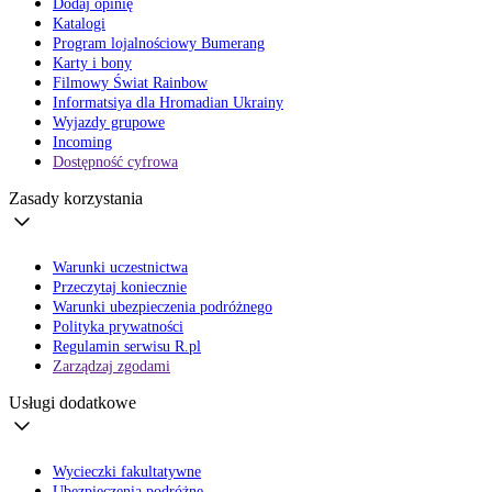
Dodaj opinię
Katalogi
Program lojalnościowy Bumerang
Karty i bony
Filmowy Świat Rainbow
Informatsiya dla Hromadian Ukrainy
Wyjazdy grupowe
Incoming
Dostępność cyfrowa
Zasady korzystania
Warunki uczestnictwa
Przeczytaj koniecznie
Warunki ubezpieczenia podróżnego
Polityka prywatności
Regulamin serwisu R.pl
Zarządzaj zgodami
Usługi dodatkowe
Wycieczki fakultatywne
Ubezpieczenia podróżne