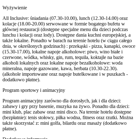
Wyżywienie
All Inclusive: śniadania (07.30-10.00), lunch (12.30-14.00) oraz
kolacje (18.00-20.00) serwowane w formie bogatego bufetu w
głównej restauracji (dostępne specjalne menu dla dzieci podczas
lunchu i kolacji oraz lody). Dostępne dania kuchni europejskiej, a
także lokalne. Ponadto w barach na terenie hotelu (w ciągu całego
dnia, w określonych godzinach) : przekąski - pizza, kanapki, owoce
(15.30-17.00), lokalne napoje alkoholowe: piwo, wino białe i
czerwone, wódka, whisky, gin, rum, tequila, koktajle na bazie
alkoholi lokalnych oraz lokalne napoje bezalkoholowe: woda
mineralna, napoje gazowane, kawa, herbata (10.30-22.30).
(alkohole importowane oraz napoje butelkowane i w puszkach -
dodatkowo płatne).
Program sportowy i animacyjny
Program animacyjny zarówno dla dorosłych, jak i dla dzieci:
zabawy i gry przy basenie, muzyka na żywo. Ponadto dla dzieci:
mini klub, plac zabaw oraz mini disco. Na terenie hotelu dostępne
(bezpłatnie): tenis stołowy, piłka wodna, fitness oraz rzutki. Można
także skorzystać z: mini golfa, bilardu oraz masaży (dodatkowo
płatne).