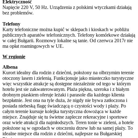
Elektryczność
Napięcie 220 V, 50 Hz. Urządzenia z polskimi wtyczkami działają
bez problemów.
Telefony
Karty telefoniczne można kupić w sklepach i kioskach w pobliżu
publicznych aparatów telefonicznych. Telefony komórkowe działają
w całej Bułgarii. Rozmowy lokalne są tanie. Od czerwca 2017r nie
ma opłat roamingowych w UE.
W regionie
Albena
Kurort idealny dla rodzin z dziećmi, położony na olbrzymim terenie
otoczony lasem i zielenią. Funkcjonuje jako miasteczko turystyczne
więc wszystkie atrakcje są dostępne niezależnie od tego w którym
hotelu jest sie zakwaterowanym. Plaża piękna, szeroka i z białym
drobnym piaskiem oferuje leżaki i parasole dla każdego klienta
bezpłatnie. Jest ona na tyle duża, że nigdy nie bywa zatłoczona i
posiada niebeską flagę świadczącą o czystości wody i plaży. Po
całym terenie kursuje kolejka turystyczna dowożąca w każde
miejsce. Znajduje się tu świetne zaplecze rekreacyjne i sportowe
oraz wiele atrakcji dla najmłodszych. Teren tonie w zieleni, a hotele
położone są w ogrodach w otoczeniu drzew lub na samej plaży. To
idealne miejsce dla rodzin z dziećmi, najlepsze na Bułgarskiej