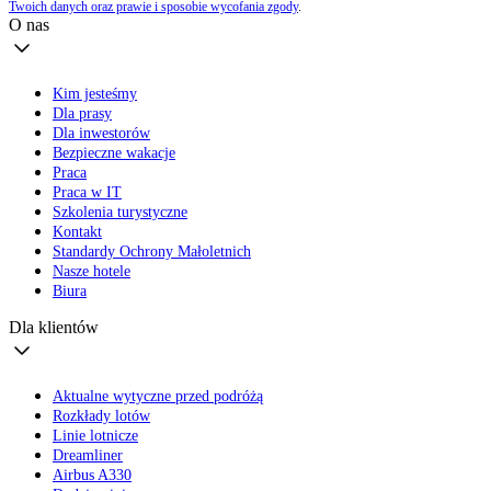
Twoich danych oraz prawie i sposobie wycofania zgody
.
O nas
Kim jesteśmy
Dla prasy
Dla inwestorów
Bezpieczne wakacje
Praca
Praca w IT
Szkolenia turystyczne
Kontakt
Standardy Ochrony Małoletnich
Nasze hotele
Biura
Dla klientów
Aktualne wytyczne przed podróżą
Rozkłady lotów
Linie lotnicze
Dreamliner
Airbus A330