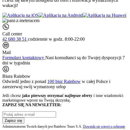
i ciesz się łatwym dostępem do ofert i rezerwacji wymarzonych
wakacji!
Call center
42 680 38 51
codziennie
w godz. 8:00-22:00
Mail
Formularz kontaktowy
Nasi konsultanci są do Twojej dyspozycji 7
dni w tygodniu
Biura Rainbow
Odwiedź jedno z ponad
100 biur Rainbow
w całej Polsce i
zarezerwuj swój
wymarzony urlop
Jeśli chcesz
jako pierwszy otrzymać najlepsze oferty
i inne wiadomości
marketingowe wprost na Twoją skrzynkę,
ZAPISZ SIĘ NA NEWSLETTER:
Zapisz się
Administratorem Twoich danych jest Rainbow Tours S.A.
Dowiedz się więcej o ochronie