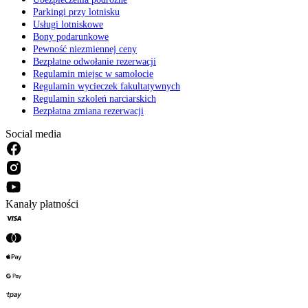
Parkingi przy lotnisku
Usługi lotniskowe
Bony podarunkowe
Pewność niezmiennej ceny
Bezpłatne odwołanie rezerwacji
Regulamin miejsc w samolocie
Regulamin wycieczek fakultatywnych
Regulamin szkoleń narciarskich
Bezpłatna zmiana rezerwacji
Social media
Kanały płatności