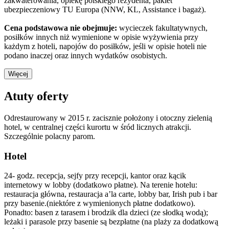
zakwaterowania, opiekę polskiego rezydenta, pakiet
ubezpieczeniowy TU Europa (NNW, KL, Assistance i bagaż).
Cena podstawowa nie obejmuje:
wycieczek fakultatywnych,
posiłków innych niż wymienione w opisie wyżywienia przy
każdym z hoteli, napojów do posiłków, jeśli w opisie hoteli nie
podano inaczej oraz innych wydatków osobistych.
Więcej
Atuty oferty
Odrestaurowany w 2015 r. zacisznie położony i otoczny zielenią
hotel, w centralnej części kurortu w śród licznych atrakcji.
Szczególnie polacny parom.
Hotel
24- godz. recepcja, sejfy przy recepcji, kantor oraz kącik
internetowy w lobby (dodatkowo płatne). Na terenie hotelu:
restauracja główna, restauracja a’la carte, lobby bar, Irish pub i bar
przy basenie.(niektóre z wymienionych płatne dodatkowo).
Ponadto: basen z tarasem i brodzik dla dzieci (ze słodką wodą);
leżaki i parasole przy basenie są bezpłatne (na plaży za dodatkową