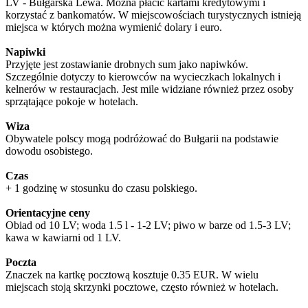
LV - Bułgarska Lewa. Można płacić kartami kredytowymi i
korzystać z bankomatów. W miejscowościach turystycznych istnieją
miejsca w których można wymienić dolary i euro.
Napiwki
Przyjęte jest zostawianie drobnych sum jako napiwków.
Szczególnie dotyczy to kierowców na wycieczkach lokalnych i
kelnerów w restauracjach. Jest mile widziane również przez osoby
sprzątające pokoje w hotelach.
Wiza
Obywatele polscy mogą podróżować do Bułgarii na podstawie
dowodu osobistego.
Czas
+ 1 godzinę w stosunku do czasu polskiego.
Orientacyjne ceny
Obiad od 10 LV; woda 1.5 l - 1-2 LV; piwo w barze od 1.5-3 LV;
kawa w kawiarni od 1 LV.
Poczta
Znaczek na kartkę pocztową kosztuje 0.35 EUR. W wielu
miejscach stoją skrzynki pocztowe, często również w hotelach.