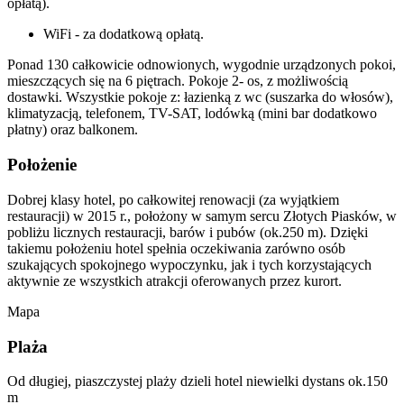
opłatą).
WiFi - za dodatkową opłatą.
Ponad 130 całkowicie odnowionych, wygodnie urządzonych pokoi,
mieszczących się na 6 piętrach. Pokoje 2- os, z możliwością
dostawki. Wszystkie pokoje z: łazienką z wc (suszarka do włosów),
klimatyzacją, telefonem, TV-SAT, lodówką (mini bar dodatkowo
płatny) oraz balkonem.
Położenie
Dobrej klasy hotel, po całkowitej renowacji (za wyjątkiem
restauracji) w 2015 r., położony w samym sercu Złotych Piasków, w
pobliżu licznych restauracji, barów i pubów (ok.250 m). Dzięki
takiemu położeniu hotel spełnia oczekiwania zarówno osób
szukających spokojnego wypoczynku, jak i tych korzystających
aktywnie ze wszystkich atrakcji oferowanych przez kurort.
Mapa
Plaża
Od długiej, piaszczystej plaży dzieli hotel niewielki dystans ok.150
m