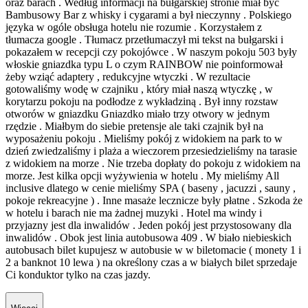
oraz barach . Według informacji na bułgarskiej stronie miał być
Bambusowy Bar z whisky i cygarami a był nieczynny . Polskiego
języka w ogóle obsługa hotelu nie rozumie . Korzystałem z
tłumacza google . Tłumacz przetłumaczył mi tekst na bułgarski i
pokazałem w recepcji czy pokojówce . W naszym pokoju 503 były
włoskie gniazdka typu L o czym RAINBOW nie poinformował
żeby wziąć adaptery , redukcyjne wtyczki . W rezultacie
gotowaliśmy wodę w czajniku , który miał naszą wtyczkę , w
korytarzu pokoju na podłodze z wykładziną . Był inny rozstaw
otworów w gniazdku Gniazdko miało trzy otwory w jednym
rzędzie . Miałbym do siebie pretensje ale taki czajnik był na
wyposażeniu pokoju . Mieliśmy pokój z widokiem na park to w
dzień zwiedzaliśmy i plaża a wieczorem przesiedzieliśmy na tarasie
z widokiem na morze . Nie trzeba dopłaty do pokoju z widokiem na
morze. Jest kilka opcji wyżywienia w hotelu . My mieliśmy All
inclusive dlatego w cenie mieliśmy SPA ( baseny , jacuzzi , sauny ,
pokoje rekreacyjne ) . Inne masaże lecznicze były płatne . Szkoda że
w hotelu i barach nie ma żadnej muzyki . Hotel ma windy i
przyjazny jest dla inwalidów . Jeden pokój jest przystosowany dla
inwalidów . Obok jest linia autobusowa 409 . W biało niebieskich
autobusach bilet kupujesz w autobusie w w biletomacie ( monety 1 i
2 a banknot 10 lewa ) na określony czas a w białych bilet sprzedaje
Ci konduktor tylko na czas jazdy.