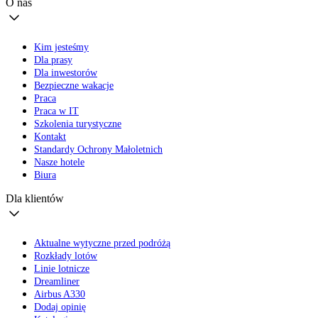
O nas
Kim jesteśmy
Dla prasy
Dla inwestorów
Bezpieczne wakacje
Praca
Praca w IT
Szkolenia turystyczne
Kontakt
Standardy Ochrony Małoletnich
Nasze hotele
Biura
Dla klientów
Aktualne wytyczne przed podróżą
Rozkłady lotów
Linie lotnicze
Dreamliner
Airbus A330
Dodaj opinię