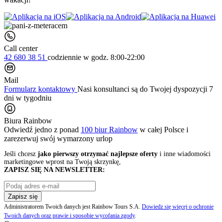
Call center
42 680 38 51
codziennie
w godz. 8:00-22:00
Mail
Formularz kontaktowy
Nasi konsultanci są do Twojej dyspozycji 7
dni w tygodniu
Biura Rainbow
Odwiedź jedno z ponad
100 biur Rainbow
w całej Polsce i
zarezerwuj swój
wymarzony urlop
Jeśli chcesz
jako pierwszy otrzymać najlepsze oferty
i inne wiadomości
marketingowe wprost na Twoją skrzynkę,
ZAPISZ SIĘ NA NEWSLETTER:
Zapisz się
Administratorem Twoich danych jest Rainbow Tours S.A.
Dowiedz się więcej o ochronie
Twoich danych oraz prawie i sposobie wycofania zgody
.