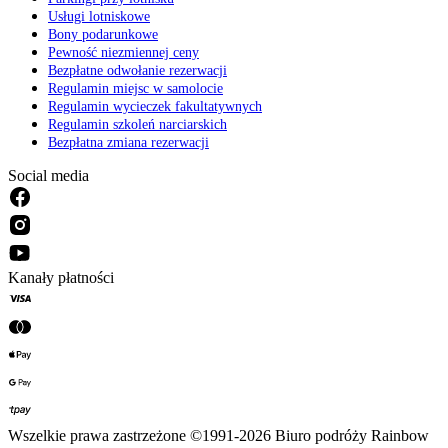
Usługi lotniskowe
Bony podarunkowe
Pewność niezmiennej ceny
Bezpłatne odwołanie rezerwacji
Regulamin miejsc w samolocie
Regulamin wycieczek fakultatywnych
Regulamin szkoleń narciarskich
Bezpłatna zmiana rezerwacji
Social media
Kanały płatności
Wszelkie prawa zastrzeżone ©1991-2026 Biuro podróży Rainbow