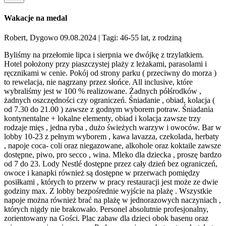
Wakacje na medal
Robert, Dygowo 09.08.2024
| Tagi: 46-55 lat, z rodziną
Byliśmy na przełomie lipca i sierpnia we dwójkę z trzylatkiem.
Hotel położony przy piaszczystej plaży z leżakami, parasolami i
ręcznikami w cenie. Pokój od strony parku ( przeciwny do morza )
to rewelacja, nie nagrzany przez słońce. All inclusive, które
wybraliśmy jest w 100 % realizowane. Żadnych półśrodków ,
żadnych oszczędności czy ograniczeń. Śniadanie , obiad, kolacja (
od 7.30 do 21.00 ) zawsze z godnym wyborem potraw. Śniadania
kontynentalne + lokalne elementy, obiad i kolacja zawsze trzy
rodzaje mięs , jedna ryba , dużo świeżych warzyw i owoców. Bar w
lobby 10-23 z pełnym wyborem , kawa lavazza, czekolada, herbaty
, napoje coca- coli oraz niegazowane, alkohole oraz koktaile zawsze
dostępne, piwo, pro secco , wina. Mleko dla dziecka , proszę bardzo
od 7 do 23. Lody Nestlé dostępne przez cały dzień bez ograniczeń,
owoce i kanapki również są dostępne w przerwach pomiędzy
posiłkami , których to przerw w pracy restauracji jest może ze dwie
godziny max. Z lobby bezpośrednie wyjście na plażę . Wszystkie
napoje można również brać na plażę w jednorazowych naczyniach ,
których nigdy nie brakowało. Personel absolutnie profesjonalny,
zorientowany na Gości. Plac zabaw dla dzieci obok basenu oraz