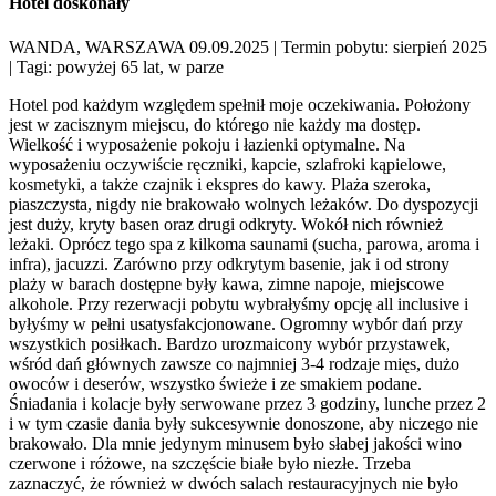
Hotel doskonały
WANDA, WARSZAWA 09.09.2025
| Termin pobytu: sierpień 2025
| Tagi: powyżej 65 lat, w parze
Hotel pod każdym względem spełnił moje oczekiwania. Położony
jest w zacisznym miejscu, do którego nie każdy ma dostęp.
Wielkość i wyposażenie pokoju i łazienki optymalne. Na
wyposażeniu oczywiście ręczniki, kapcie, szlafroki kąpielowe,
kosmetyki, a także czajnik i ekspres do kawy. Plaża szeroka,
piaszczysta, nigdy nie brakowało wolnych leżaków. Do dyspozycji
jest duży, kryty basen oraz drugi odkryty. Wokół nich również
leżaki. Oprócz tego spa z kilkoma saunami (sucha, parowa, aroma i
infra), jacuzzi. Zarówno przy odkrytym basenie, jak i od strony
plaży w barach dostępne były kawa, zimne napoje, miejscowe
alkohole. Przy rezerwacji pobytu wybrałyśmy opcję all inclusive i
byłyśmy w pełni usatysfakcjonowane. Ogromny wybór dań przy
wszystkich posiłkach. Bardzo urozmaicony wybór przystawek,
wśród dań głównych zawsze co najmniej 3-4 rodzaje mięs, dużo
owoców i deserów, wszystko świeże i ze smakiem podane.
Śniadania i kolacje były serwowane przez 3 godziny, lunche przez 2
i w tym czasie dania były sukcesywnie donoszone, aby niczego nie
brakowało. Dla mnie jedynym minusem było słabej jakości wino
czerwone i różowe, na szczęście białe było niezłe. Trzeba
zaznaczyć, że również w dwóch salach restauracyjnych nie było