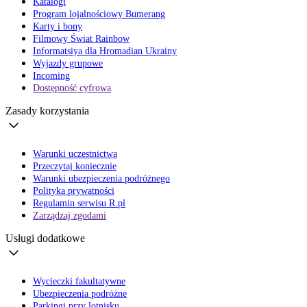
Katalogi
Program lojalnościowy Bumerang
Karty i bony
Filmowy Świat Rainbow
Informatsiya dla Hromadian Ukrainy
Wyjazdy grupowe
Incoming
Dostępność cyfrowa
Zasady korzystania
Warunki uczestnictwa
Przeczytaj koniecznie
Warunki ubezpieczenia podróżnego
Polityka prywatności
Regulamin serwisu R.pl
Zarządzaj zgodami
Usługi dodatkowe
Wycieczki fakultatywne
Ubezpieczenia podróżne
Parkingi przy lotnisku