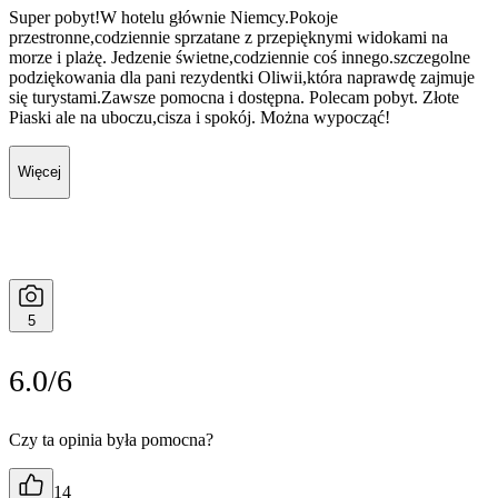
Super pobyt!W hotelu głównie Niemcy.Pokoje
przestronne,codziennie sprzatane z przepięknymi widokami na
morze i plażę. Jedzenie świetne,codziennie coś innego.szczegolne
podziękowania dla pani rezydentki Oliwii,która naprawdę zajmuje
się turystami.Zawsze pomocna i dostępna. Polecam pobyt. Złote
Piaski ale na uboczu,cisza i spokój. Można wypocząć!
Więcej
5
6.0/6
Czy ta opinia była pomocna?
14