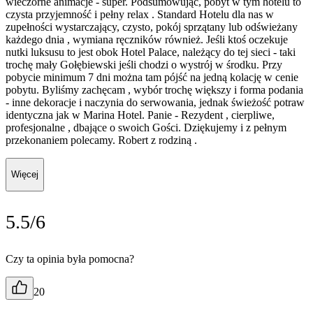
wieczorne animacje - super. Podsumowując, pobyt w tym hotelu to
czysta przyjemność i pełny relax . Standard Hotelu dla nas w
zupełności wystarczający, czysto, pokój sprzątany lub odświeżany
każdego dnia , wymiana ręczników również. Jeśli ktoś oczekuje
nutki luksusu to jest obok Hotel Palace, należący do tej sieci - taki
trochę mały Gołębiewski jeśli chodzi o wystrój w środku. Przy
pobycie minimum 7 dni można tam pójść na jedną kolację w cenie
pobytu. Byliśmy zachęcam , wybór trochę większy i forma podania
- inne dekoracje i naczynia do serwowania, jednak świeżość potraw
identyczna jak w Marina Hotel. Panie - Rezydent , cierpliwe,
profesjonalne , dbające o swoich Gości. Dziękujemy i z pełnym
przekonaniem polecamy. Robert z rodziną .
Więcej
5.5/6
Czy ta opinia była pomocna?
20