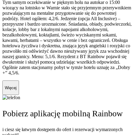
Tym samym oczekiwanie w pięknym holu na autokar o 15:00
wiozący na lotnisko w Warnie stało się przyjemnym przerywnikiem
pozwalającym na mentalne przygotowanie się do powrotnej
podróży. Hotel ogółem: 4,2/6. Jedzenie (opcja All Inclusive) –
przepyszne i bardzo urozmaicone. Śniadania, obiady, podwieczorki,
kolacje, lobby bar z lokalnymi napojami alkoholowymi,
bezalkoholowymi, koktajlami, świeżo wyciskanymi sokami,
kawami, herbatami – wszystko w cenie i bez ograniczeń. Obsługa
hotelowa życzliwa i dyskretna, znająca język angielski i rosyjski co
pozwoliło mi odświeżyć dawno nieużywany język zza wschodniej
naszej granicy. Menu: 5,1/6. Rezydent z BT Rainbow pojawił się
dwukrotnie i służył pomocą udzielając wszelkich odpowiedzi.
Ogólnie zatem stacjonarny pobyt w tymże hotelu uznaję za „Dobry
+” 4,5/6.
Więcej
Pobierz aplikację mobilną Rainbow
i ciesz się łatwym dostępem do ofert i rezerwacji wymarzonych
wakacji!