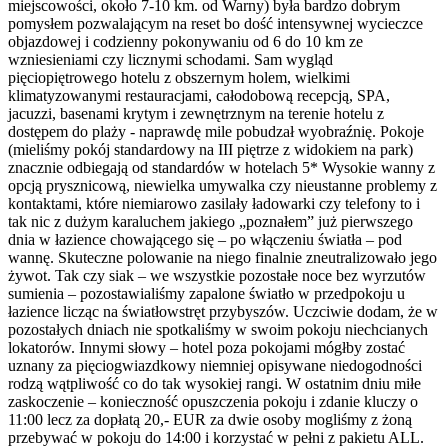
miejscowości, około 7-10 km. od Warny) była bardzo dobrym
pomysłem pozwalającym na reset bo dość intensywnej wycieczce
objazdowej i codzienny pokonywaniu od 6 do 10 km ze
wzniesieniami czy licznymi schodami. Sam wygląd
pięciopiętrowego hotelu z obszernym holem, wielkimi
klimatyzowanymi restauracjami, całodobową recepcją, SPA,
jacuzzi, basenami krytym i zewnętrznym na terenie hotelu z
dostępem do plaży - naprawdę mile pobudzał wyobraźnię. Pokoje
(mieliśmy pokój standardowy na III piętrze z widokiem na park)
znacznie odbiegają od standardów w hotelach 5* Wysokie wanny z
opcją prysznicową, niewielka umywalka czy nieustanne problemy z
kontaktami, które niemiarowo zasilały ładowarki czy telefony to i
tak nic z dużym karaluchem jakiego „poznałem” już pierwszego
dnia w łazience chowającego się – po włączeniu światła – pod
wannę. Skuteczne polowanie na niego finalnie zneutralizowało jego
żywot. Tak czy siak – we wszystkie pozostałe noce bez wyrzutów
sumienia – pozostawialiśmy zapalone światło w przedpokoju u
łazience licząc na światłowstręt przybyszów. Uczciwie dodam, że w
pozostałych dniach nie spotkaliśmy w swoim pokoju niechcianych
lokatorów. Innymi słowy – hotel poza pokojami mógłby zostać
uznany za pięciogwiazdkowy niemniej opisywane niedogodności
rodzą wątpliwość co do tak wysokiej rangi. W ostatnim dniu miłe
zaskoczenie – konieczność opuszczenia pokoju i zdanie kluczy o
11:00 lecz za dopłatą 20,- EUR za dwie osoby mogliśmy z żoną
przebywać w pokoju do 14:00 i korzystać w pełni z pakietu ALL.