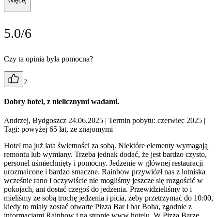
Więcej
5.0/6
Czy ta opinia była pomocna?
2
Dobry hotel, z nielicznymi wadami.
Andrzej, Bydgoszcz 24.06.2025
| Termin pobytu: czerwiec 2025
|
Tagi: powyżej 65 lat, ze znajomymi
Hotel ma już lata świetności za sobą. Niektóre elementy wymagają
remontu lub wymiany. Trzeba jednak dodać, że jest bardzo czysto,
personel uśmiechnięty i pomocny. Jedzenie w głównej restauracji
urozmaicone i bardzo smaczne. Rainbow przywiózł nas z lotniska
wcześnie rano i oczywiście nie mogliśmy jeszcze się rozgościć w
pokojach, ani dostać czegoś do jedzenia. Przewidzieliśmy to i
mieliśmy ze sobą trochę jedzenia i picia, żeby przetrzymać do 10:00,
kiedy to miały zostać otwarte Pizza Bar i bar Boha, zgodnie z
informacjami Rainbow i na stronie www hotelu. W Pizza Barze