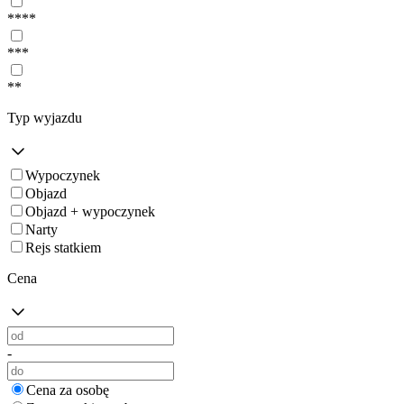
****
***
**
Typ wyjazdu
Wypoczynek
Objazd
Objazd + wypoczynek
Narty
Rejs statkiem
Cena
-
Cena za osobę