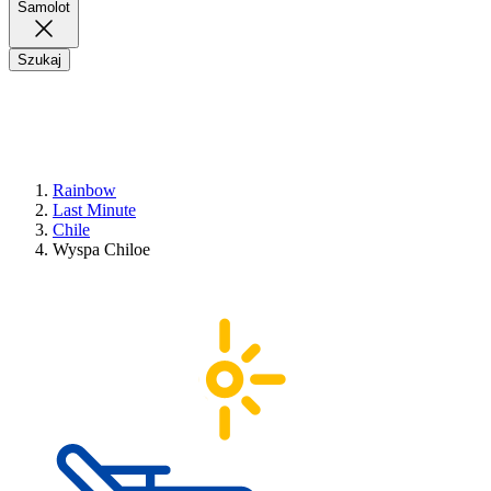
Samolot
Szukaj
Rainbow
Last Minute
Chile
Wyspa Chiloe