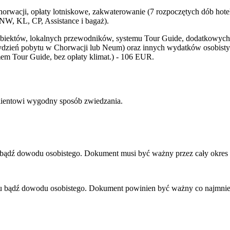
orwacji, opłaty lotniskowe, zakwaterowanie (7 rozpoczętych dób hot
NNW, KL, CP, Assistance i bagaż).
iektów, lokalnych przewodników, systemu Tour Guide, dodatkowych po
tydzień pobytu w Chorwacji lub Neum) oraz innych wydatków osobisty
mem Tour Guide, bez opłaty klimat.) - 106 EUR.
lientowi wygodny sposób zwiedzania.
u bądź dowodu osobistego. Dokument musi być ważny przez cały okres
tu bądź dowodu osobistego. Dokument powinien być ważny co najmniej