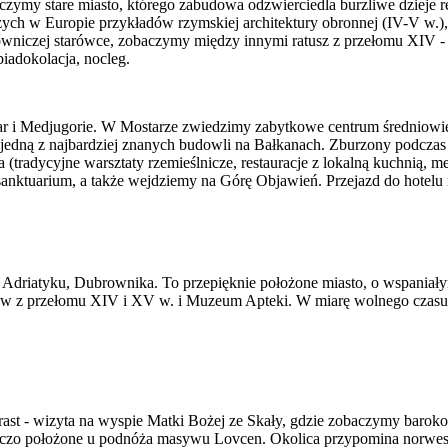
czymy stare miasto, którego zabudowa odzwierciedla burzliwe dzieje re
zych w Europie przykładów rzymskiej architektury obronnej (IV-V w.),
lowniczej starówce, zobaczymy między innymi ratusz z przełomu XIV -
biadokolacja, nocleg.
ar i Medjugorie. W Mostarze zwiedzimy zabytkowe centrum średniowi
jedną z najbardziej znanych budowli na Bałkanach. Zburzony podczas
 (tradycyjne warsztaty rzemieślnicze, restauracje z lokalną kuchnią, 
anktuarium, a także wejdziemy na Górę Objawień. Przejazd do hotelu 
 Adriatyku, Dubrownika. To przepięknie położone miasto, o wspaniały
nów z przełomu XIV i XV w. i Muzeum Apteki. W miarę wolnego czasu z
ast - wizyta na wyspie Matki Bożej ze Skały, gdzie zobaczymy baroko
zo położone u podnóża masywu Lovcen. Okolica przypomina norweskie 