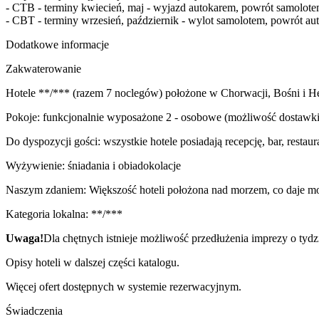
- CTB - terminy kwiecień, maj - wyjazd autokarem, powrót samolote
- CBT - terminy wrzesień, październik - wylot samolotem, powrót au
Dodatkowe informacje
Zakwaterowanie
Hotele **/*** (razem 7 noclegów) położone w Chorwacji, Bośni i 
Pokoje: funkcjonalnie wyposażone 2 - osobowe (możliwość dostawki),
Do dyspozycji gości: wszystkie hotele posiadają recepcję, bar, restaur
Wyżywienie: śniadania i obiadokolacje
Naszym zdaniem: Większość hoteli położona nad morzem, co daje mo
Kategoria lokalna: **/***
Uwaga!
Dla chętnych istnieje możliwość przedłużenia imprezy o tyd
Opisy hoteli w dalszej części katalogu.
Więcej ofert dostępnych w systemie rezerwacyjnym.
Świadczenia