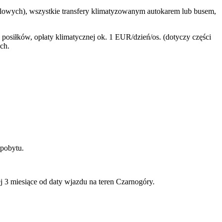
elowych), wszystkie transfery klimatyzowanym autokarem lub busem,
siłków, opłaty klimatycznej ok. 1 EUR/dzień/os. (dotyczy części
ch.
 pobytu.
 3 miesiące od daty wjazdu na teren Czarnogóry.