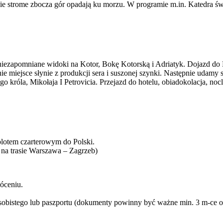
zie strome zbocza gór opadają ku morzu. W programie m.in. Katedra ś
 niezapomniane widoki na Kotor, Bokę Kotorską i Adriatyk. Dojazd d
nie miejsce słynie z produkcji sera i suszonej szynki. Następnie udamy 
o króla, Mikołaja I Petrovicia. Przejazd do hotelu, obiadokolacja, 
olotem czarterowym do Polski.
 na trasie Warszawa – Zagrzeb)
óceniu.
osobistego lub paszportu (dokumenty powinny być ważne min. 3 m-ce 