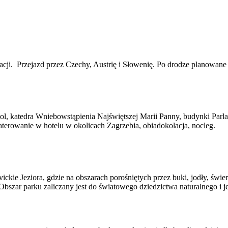
. Przejazd przez Czechy, Austrię i Słowenię. Po drodze planowane są
itol, katedra Wniebowstąpienia Najświętszej Marii Panny, budynki Par
rowanie w hotelu w okolicach Zagrzebia, obiadokolacja, nocleg.
ickie Jeziora, gdzie na obszarach porośniętych przez buki, jodły, świe
bszar parku zaliczany jest do światowego dziedzictwa naturalnego i 