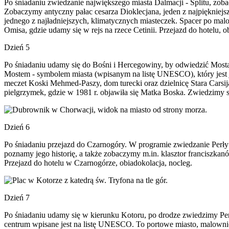
Po śniadaniu zwiedzanie największego miasta Dalmacji - Splitu, zoba
Zobaczymy antyczny pałac cesarza Dioklecjana, jeden z najpiękniejs
jednego z najładniejszych, klimatycznych miasteczek. Spacer po ma
Omisa, gdzie udamy się w rejs na rzece Cetinii. Przejazd do hotelu, o
Dzień 5
Po śniadaniu udamy się do Bośni i Hercegowiny, by odwiedzić Most
Mostem - symbolem miasta (wpisanym na listę UNESCO), który jest 
meczet Koski Mehmed-Paszy, dom turecki oraz dzielnicę Stara Carsija
pielgrzymek, gdzie w 1981 r. objawiła się Matka Boska. Zwiedzimy s
Dzień 6
Po śniadaniu przejazd do Czarnogóry. W programie zwiedzanie Perły
poznamy jego historię, a także zobaczymy m.in. klasztor franciszka
Przejazd do hotelu w Czarnogórze, obiadokolacja, nocleg.
Dzień 7
Po śniadaniu udamy się w kierunku Kotoru, po drodze zwiedzimy Per
centrum wpisane jest na listę UNESCO. To portowe miasto, malownic