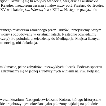
gionu, krzyżują się tu wpływy weneckie, węgierskie i austriackie.
 Katedrę, mauzoleum cesarza i malowniczy port. Przejazd do Trogiru,
 XV w. i katedrę św. Wawrzyńca z XIII w. Następnie przejazd do
ecznego miasteczka założonego przez Turków , przejdziemy Starym
 wojny i odbudowany w ostatnich latach. Następnie odwiedzimy
meczety). Po południu przejedziemy do Medjugorje, Miejsca licznych
na nocleg, obiadokolacja.
m klimacie, pełne zabytków i niezwykłych uliczek. Podczas spaceru
atrzymamy się w jednej z tradycyjnych winiarni na Płw. Peljesac.
we sanktuarium. Następnie zwiedzanie Kotoru, którego historyczne
krajobrazy i jest określana jako położony najdalej na południe