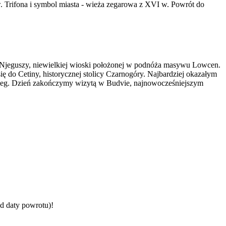
w. Trifona i symbol miasta - wieża zegarowa z XVI w. Powrót do
o Njeguszy, niewielkiej wioski położonej w podnóża masywu Lowcen.
się do Cetiny, historycznej stolicy Czarnogóry. Najbardziej okazałym
nocleg. Dzień zakończymy wizytą w Budvie, najnowocześniejszym
od daty powrotu)!