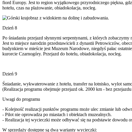
fiord Europy. Jest to region wyjątkowego przyrodniczego piękna, gd
hotelu, czas na plażowanie, obiadokolacja, nocleg.
Dzień 8
Po śniadaniu przejazd słynnymi serpentynami, z których zobaczymy
Jest to miejsce narodzin przedstawicieli z dynastii Petrowiczów, obec
budynkiem w mieście jest Muzeum Narodowe, niegdyś pałac ostatnieg
kurorcie Czarnogóry. Przejazd do hotelu, obiadokolacja, nocleg.
Dzień 9
Śniadanie, wykwaterowanie z hotelu, transfer na lotnisko, wylot sam
(Realizacja programu obejmuje przejazd ok. 2000 km - bez przejazdu
Uwagi do programu
- Kolejność realizacji punktów programu może ulec zmianie lub odwr
- Pilot nie oprowadza po miastach i obiektach muzealnych.
- Realizacja tej wycieczki może odbywać się na podstawie dowodu 
W sprzedaży dostępne są dwa warianty wycieczki: