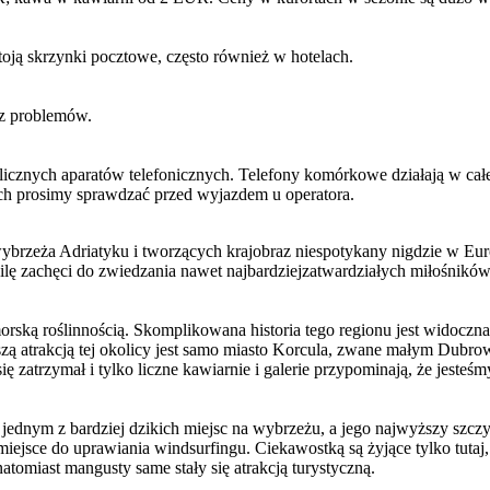
oją skrzynki pocztowe, często również w hotelach.
ez problemów.
licznych aparatów telefonicznych. Telefony komórkowe działają w całe
ch prosimy sprawdzać przed wyjazdem u operatora.
rzeża Adriatyku i tworzących krajobraz niespotykany nigdzie w Europ
ilę zachęci do zwiedzania nawet najbardziejzatwardziałych miłośników
ską roślinnością. Skomplikowana historia tego regionu jest widoczna 
szą atrakcją tej okolicy jest samo miasto Korcula, zwane małym Dub
ę zatrzymał i tylko liczne kawiarnie i galerie przypominają, że jeste
ednym z bardziej dzikich miejsc na wybrzeżu, a jego najwyższy szczyt 
iejsce do uprawiania windsurfingu. Ciekawostką są żyjące tylko tuta
atomiast mangusty same stały się atrakcją turystyczną.