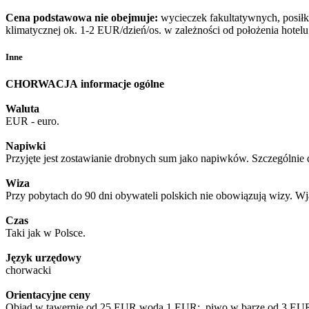
Cena podstawowa nie obejmuje:
wycieczek fakultatywnych, posiłkó
klimatycznej ok. 1-2 EUR/dzień/os. w zależności od położenia hotel
Inne
CHORWACJA
informacje ogólne
Waluta
EUR - euro.
Napiwki
Przyjęte jest zostawianie drobnych sum jako napiwków. Szczególnie 
Wiza
Przy pobytach do 90 dni obywateli polskich nie obowiązują wizy. 
Czas
Taki jak w Polsce.
Język urzędowy
chorwacki
Orientacyjne ceny
Obiad w tawernie od 25 EUR woda 1 EUR: piwo w barze od 3 EUR; k