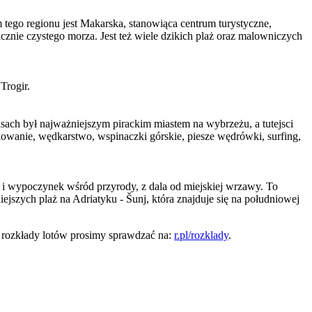
 tego regionu jest Makarska, stanowiąca centrum turystyczne,
cznie czystego morza. Jest też wiele dzikich plaż oraz malowniczych
Trogir.
ach był najważniejszym pirackim miastem na wybrzeżu, a tutejsci
rkowanie, wędkarstwo, wspinaczki górskie, piesze wędrówki, surfing,
 i wypoczynek wśród przyrody, z dala od miejskiej wrzawy. To
jszych plaż na Adriatyku - Šunj, która znajduje się na południowej
 rozkłady lotów prosimy sprawdzać na:
r.pl/rozklady
.