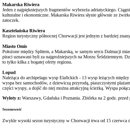
Makarska Riwiera
Jeden z najpiękniejszych fragmentów wybrzeża adriatyckiego. Ciągni
kulturalne i ekonomiczne. Makarska Riwiera słynie głównie ze żwirko
zatoczek.
Kasztelańska Riwiera
Region turystyczny północnej Chorwacji jest jednym z bardziej znany
Miasto Omis
Położone między Splitem, a Makarską, w samym sercu Dalmacji mias
piraci uznawani byli za najgroźniejszych na Morzu Śródziemnym. Dziś
to tylko kilka z bogatej oferty regionu.
Lopud
Należąca do archipelagu wysp Elafickich - 13 wysp leżących między
wyspa bez samochodów, z dziewiczą przyrodą, piaszczystymi plażami i
części wyspy, a dojść do niej można atrakcyjną ścieżką. Wyspa połą
Wyloty z:
Warszawy, Gdańska i Poznania. Zbiórka na 2 godz. przed
Sezonowość
Zwykle wysoki sezon turystyczny w Chorwacji trwa od 15 czerwca d