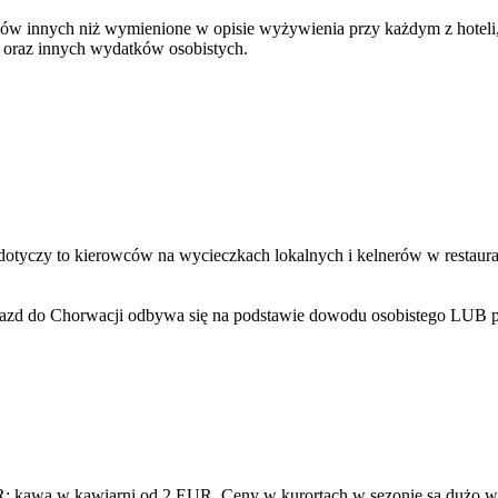
w innych niż wymienione w opisie wyżywienia przy każdym z hoteli, n
u oraz innych wydatków osobistych.
dotyczy to kierowców na wycieczkach lokalnych i kelnerów w restaurac
Wjazd do Chorwacji odbywa się na podstawie dowodu osobistego LUB p
awa w kawiarni od 2 EUR. Ceny w kurortach w sezonie są dużo wyżs