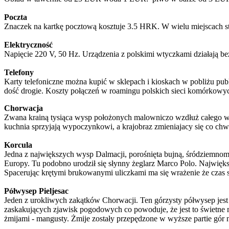
Poczta
Znaczek na kartkę pocztową kosztuje 3.5 HRK. W wielu miejscach st
Elektryczność
Napięcie 220 V, 50 Hz. Urządzenia z polskimi wtyczkami działają b
Telefony
Karty telefoniczne można kupić w sklepach i kioskach w pobliżu pub
dość drogie. Koszty połączeń w roamingu polskich sieci komórkowy
Chorwacja
Zwana krainą tysiąca wysp położonych malowniczo wzdłuż całego wyb
kuchnia sprzyjają wypoczynkowi, a krajobraz zmieniajacy się co chw
Korcula
Jedna z największych wysp Dalmacji, porośnięta bujną, śródziemnomor
Europy. Tu podobno urodził się słynny żeglarz Marco Polo. Najwięk
Spacerując krętymi brukowanymi uliczkami ma się wrażenie że czas si
Półwysep Pieljesac
Jeden z urokliwych zakątków Chorwacji. Ten górzysty półwysep jest j
zaskakujących zjawisk pogodowych co powoduje, że jest to świetne m
żmijami - mangusty. Żmije zostały przepędzone w wyższe partie gór n