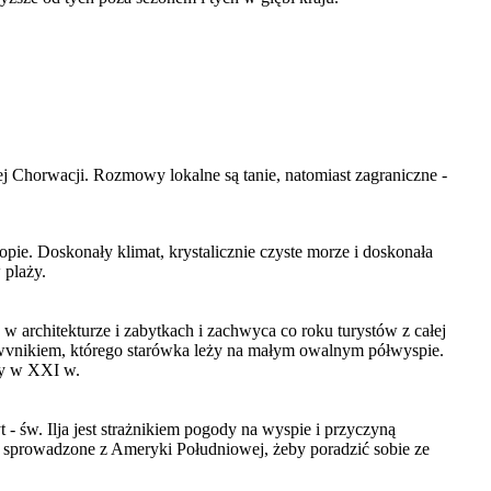
j Chorwacji. Rozmowy lokalne są tanie, natomiast zagraniczne -
ie. Doskonały klimat, krystalicznie czyste morze i doskonała
 plaży.
w architekturze i zabytkach i zachwyca co roku turystów z całej
rowvnikiem, którego starówka leży na małym owalnym półwyspie.
śmy w XXI w.
- św. Ilja jest strażnikiem pogody na wyspie i przyczyną
j, sprowadzone z Ameryki Południowej, żeby poradzić sobie ze