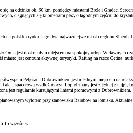
e się na odcinku ok. 60 km, pomiędzy miastami Brela i Gradac. Sercem
wych, ciągnących się kilometrami plaż, o łagodnym zejściu do krystali
ch na polskim rynku. jego dwa najważniejsze miasta regionu Sibenik i 
to Omis jest doskonałym miejscem na spokojny urlop. W dawnych czas
 miasto jest centrum aktywnej turystyki. Rafting na rzece Cetina, nu
 półwyspem Pelješac i Dubrownikiem jest idealnym miejscem na relaks
 aleją spacerową wzdłuż morza. Lopud znany jest z jednej z najpięknie
czona jest regularnie kursującymi liniami promowymi z Dubrownikiem.
 planowanym wylotem przy stanowisku Rainbow na lotnisku. Aktualne
o 15 września.