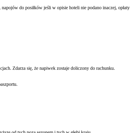
apojów do posiłków jeśli w opisie hoteli nie podano inaczej, opłaty
jach. Zdarza się, że napiwek zostaje doliczony do rachunku.
aszportu.
ze od tych poza sezonem i tych w głębi kraju.