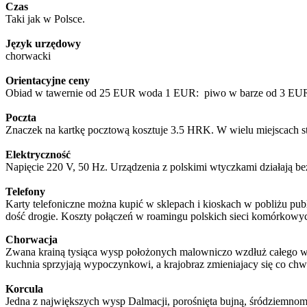
Czas
Taki jak w Polsce.
Język urzędowy
chorwacki
Orientacyjne ceny
Obiad w tawernie od 25 EUR woda 1 EUR: piwo w barze od 3 EUR; k
Poczta
Znaczek na kartkę pocztową kosztuje 3.5 HRK. W wielu miejscach st
Elektryczność
Napięcie 220 V, 50 Hz. Urządzenia z polskimi wtyczkami działają b
Telefony
Karty telefoniczne można kupić w sklepach i kioskach w pobliżu pub
dość drogie. Koszty połączeń w roamingu polskich sieci komórkowy
Chorwacja
Zwana krainą tysiąca wysp położonych malowniczo wzdłuż całego wyb
kuchnia sprzyjają wypoczynkowi, a krajobraz zmieniajacy się co chw
Korcula
Jedna z największych wysp Dalmacji, porośnięta bujną, śródziemnomor