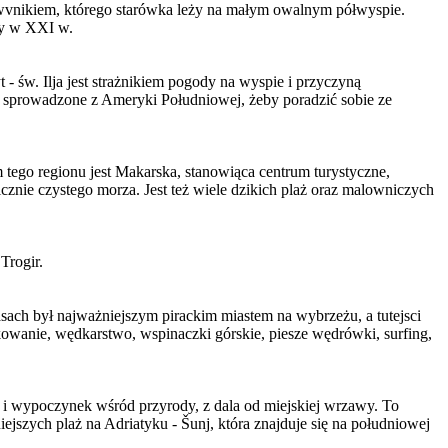
rowvnikiem, którego starówka leży na małym owalnym półwyspie.
śmy w XXI w.
- św. Ilja jest strażnikiem pogody na wyspie i przyczyną
j, sprowadzone z Ameryki Południowej, żeby poradzić sobie ze
 tego regionu jest Makarska, stanowiąca centrum turystyczne,
cznie czystego morza. Jest też wiele dzikich plaż oraz malowniczych
Trogir.
ach był najważniejszym pirackim miastem na wybrzeżu, a tutejsci
rkowanie, wędkarstwo, wspinaczki górskie, piesze wędrówki, surfing,
 i wypoczynek wśród przyrody, z dala od miejskiej wrzawy. To
jszych plaż na Adriatyku - Šunj, która znajduje się na południowej