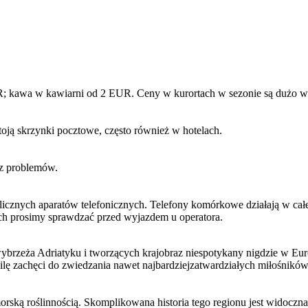
awa w kawiarni od 2 EUR. Ceny w kurortach w sezonie są dużo wyżs
oją skrzynki pocztowe, często również w hotelach.
ez problemów.
licznych aparatów telefonicznych. Telefony komórkowe działają w całe
ch prosimy sprawdzać przed wyjazdem u operatora.
rzeża Adriatyku i tworzących krajobraz niespotykany nigdzie w Europ
ilę zachęci do zwiedzania nawet najbardziejzatwardziałych miłośników
ską roślinnością. Skomplikowana historia tego regionu jest widoczna 