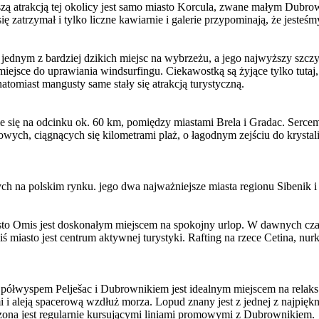
szą atrakcją tej okolicy jest samo miasto Korcula, zwane małym Dub
ę zatrzymał i tylko liczne kawiarnie i galerie przypominają, że jeste
ednym z bardziej dzikich miejsc na wybrzeżu, a jego najwyższy szczyt 
iejsce do uprawiania windsurfingu. Ciekawostką są żyjące tylko tuta
atomiast mangusty same stały się atrakcją turystyczną.
e się na odcinku ok. 60 km, pomiędzy miastami Brela i Gradac. Sercem
wych, ciągnących się kilometrami plaż, o łagodnym zejściu do krystali
ch na polskim rynku. jego dwa najważniejsze miasta regionu Sibenik i 
to Omis jest doskonałym miejscem na spokojny urlop. W dawnych czas
 miasto jest centrum aktywnej turystyki. Rafting na rzece Cetina, nu
 półwyspem Pelješac i Dubrownikiem jest idealnym miejscem na relaks
 aleją spacerową wzdłuż morza. Lopud znany jest z jednej z najpięknie
czona jest regularnie kursującymi liniami promowymi z Dubrownikiem.