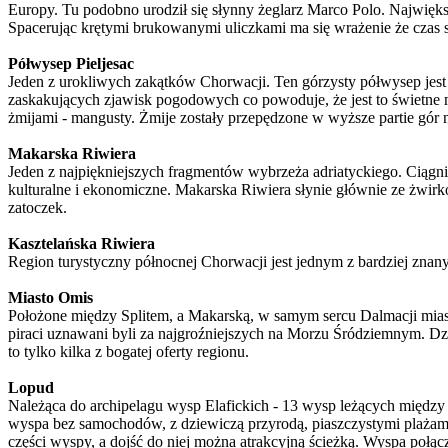
Europy. Tu podobno urodził się słynny żeglarz Marco Polo. Najwięk
Spacerując krętymi brukowanymi uliczkami ma się wrażenie że czas si
Półwysep Pieljesac
Jeden z urokliwych zakątków Chorwacji. Ten górzysty półwysep jest j
zaskakujących zjawisk pogodowych co powoduje, że jest to świetne m
żmijami - mangusty. Żmije zostały przepędzone w wyższe partie gór n
Makarska Riwiera
Jeden z najpiękniejszych fragmentów wybrzeża adriatyckiego. Ciągni
kulturalne i ekonomiczne. Makarska Riwiera słynie głównie ze żwirko
zatoczek.
Kasztelańska Riwiera
Region turystyczny północnej Chorwacji jest jednym z bardziej znany
Miasto Omis
Położone między Splitem, a Makarską, w samym sercu Dalmacji mias
piraci uznawani byli za najgroźniejszych na Morzu Śródziemnym. Dziś
to tylko kilka z bogatej oferty regionu.
Lopud
Należąca do archipelagu wysp Elafickich - 13 wysp leżących między
wyspa bez samochodów, z dziewiczą przyrodą, piaszczystymi plażami i
części wyspy, a dojść do niej można atrakcyjną ścieżką. Wyspa połą