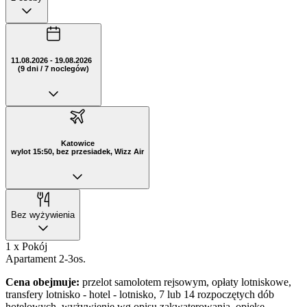
11.08.2026 - 19.08.2026
(9 dni / 7 noclegów)
Katowice
wylot 15:50, bez przesiadek, Wizz Air
Bez wyżywienia
1 x Pokój
Apartament 2-3os.
Cena obejmuje:
przelot samolotem rejsowym, opłaty lotniskowe,
transfery lotnisko - hotel - lotnisko, 7 lub 14 rozpoczętych dób
hotelowych, wyżywienie wg opisu zakwaterowania, opiekę