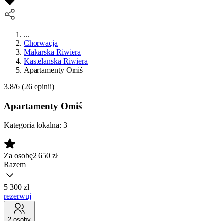
...
Chorwacja
Makarska Riwiera
Kastelanska Riwiera
Apartamenty Omiś
3.8/6
(26 opinii)
Apartamenty Omiś
Kategoria lokalna:
3
Za osobę
2 650
zł
Razem
5 300 zł
rezerwuj
2 osoby