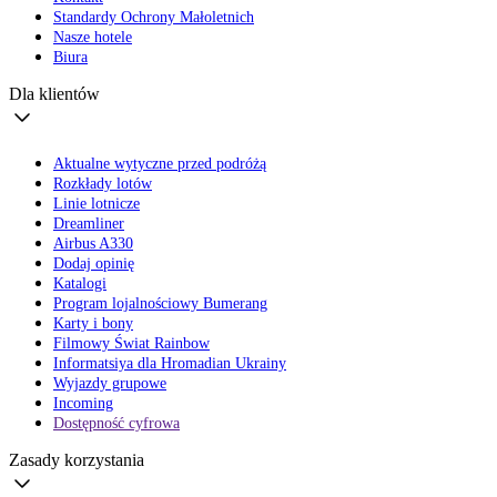
Standardy Ochrony Małoletnich
Nasze hotele
Biura
Dla klientów
Aktualne wytyczne przed podróżą
Rozkłady lotów
Linie lotnicze
Dreamliner
Airbus A330
Dodaj opinię
Katalogi
Program lojalnościowy Bumerang
Karty i bony
Filmowy Świat Rainbow
Informatsiya dla Hromadian Ukrainy
Wyjazdy grupowe
Incoming
Dostępność cyfrowa
Zasady korzystania