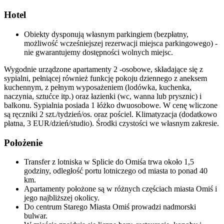
Hotel
Obiekty dysponują własnym parkingiem (bezpłatny,
możliwość wcześniejszej rezerwacji miejsca parkingowego) -
nie gwarantujemy dostępności wolnych miejsc.
Wygodnie urządzone apartamenty 2 -osobowe, składające się z
sypialni, pełniącej również funkcję pokoju dziennego z aneksem
kuchennym, z pełnym wyposażeniem (lodówka, kuchenka,
naczynia, sztućce itp.) oraz łazienki (wc, wanna lub prysznic) i
balkonu. Sypialnia posiada 1 łóżko dwuosobowe. W cenę wliczone
są ręczniki 2 szt./tydzień/os. oraz pościel. Klimatyzacja (dodatkowo
płatna, 3 EUR/dzień/studio). Środki czystości we własnym zakresie.
Położenie
Transfer z lotniska w Splicie do Omiśa trwa około 1,5
godziny, odległość portu lotniczego od miasta to ponad 40
km.
Apartamenty położone są w różnych częściach miasta Omiś i
jego najbliższej okolicy.
Do centrum Starego Miasta Omiś prowadzi nadmorski
bulwar.