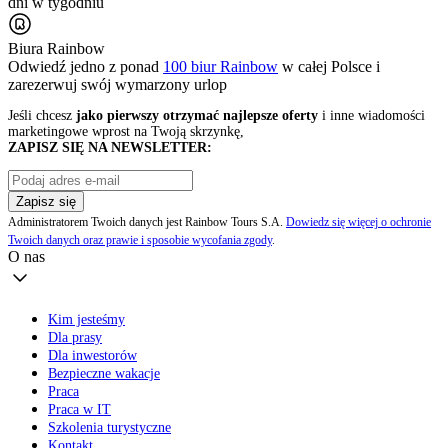
dni w tygodniu
Biura Rainbow
Odwiedź jedno z ponad
100 biur Rainbow
w całej Polsce i
zarezerwuj swój
wymarzony urlop
Jeśli chcesz
jako pierwszy otrzymać najlepsze oferty
i inne wiadomości
marketingowe wprost na Twoją skrzynkę,
ZAPISZ SIĘ NA NEWSLETTER:
Zapisz się
Administratorem Twoich danych jest Rainbow Tours S.A.
Dowiedz się więcej o ochronie
Twoich danych oraz prawie i sposobie wycofania zgody
.
O nas
Kim jesteśmy
Dla prasy
Dla inwestorów
Bezpieczne wakacje
Praca
Praca w IT
Szkolenia turystyczne
Kontakt