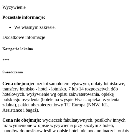
Wyżywienie
Pozostałe informacje:
We własnym zakresie.
Dodatkowe informacje
Kategoria lokalna
***
Świadczenia
Cena obejmuje:
przelot samolotem rejsowym, opłaty lotniskowe,
transfery lotnisko - hotel - lotnisko, 7 lub 14 rozpoczętych dób
hotelowych, wyżywienie wg opisu zakwaterowania, opiekę
polskiego rezydenta (hotele na wyspie Hvar - opieka rezydenta
zdalna), pakiet ubezpieczeniowy TU Europa (NNW, KL,
Assistance i bagaż).
Cena nie obejmuje:
wycieczek fakultatywnych, posiłków innych
niż wymienione w opisie wyżywienia przy każdym z hoteli,
napojów do posiłków jeśli w opisie hoteli nie podano inaczej, opłaty