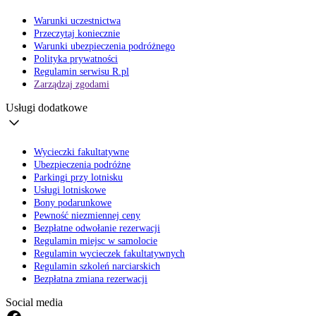
Warunki uczestnictwa
Przeczytaj koniecznie
Warunki ubezpieczenia podróżnego
Polityka prywatności
Regulamin serwisu R.pl
Zarządzaj zgodami
Usługi dodatkowe
Wycieczki fakultatywne
Ubezpieczenia podróżne
Parkingi przy lotnisku
Usługi lotniskowe
Bony podarunkowe
Pewność niezmiennej ceny
Bezpłatne odwołanie rezerwacji
Regulamin miejsc w samolocie
Regulamin wycieczek fakultatywnych
Regulamin szkoleń narciarskich
Bezpłatna zmiana rezerwacji
Social media