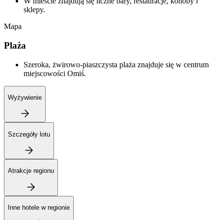
W mieście znajdują się liczne bary, restauracje, konoby i
sklepy.
Mapa
Plaża
Szeroka, żwirowo-piaszczysta plaża znajduje się w centrum
miejscowości Omiś.
Wyżywienie
Szczegóły lotu
Atrakcje regionu
Inne hotele w regionie