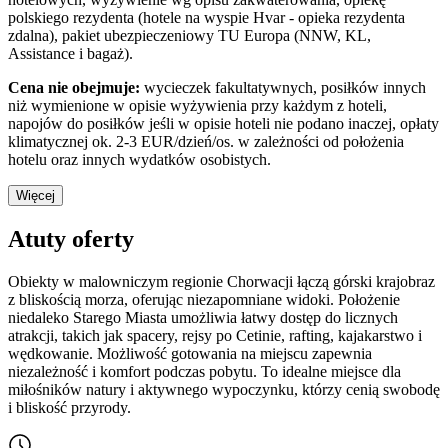
polskiego rezydenta (hotele na wyspie Hvar - opieka rezydenta
zdalna), pakiet ubezpieczeniowy TU Europa (NNW, KL,
Assistance i bagaż).
Cena nie obejmuje:
wycieczek fakultatywnych, posiłków innych
niż wymienione w opisie wyżywienia przy każdym z hoteli,
napojów do posiłków jeśli w opisie hoteli nie podano inaczej, opłaty
klimatycznej ok. 2-3 EUR/dzień/os. w zależności od położenia
hotelu oraz innych wydatków osobistych.
Więcej
Atuty oferty
Obiekty w malowniczym regionie Chorwacji łączą górski krajobraz
z bliskością morza, oferując niezapomniane widoki. Położenie
niedaleko Starego Miasta umożliwia łatwy dostęp do licznych
atrakcji, takich jak spacery, rejsy po Cetinie, rafting, kajakarstwo i
wędkowanie. Możliwość gotowania na miejscu zapewnia
niezależność i komfort podczas pobytu. To idealne miejsce dla
miłośników natury i aktywnego wypoczynku, którzy cenią swobodę
i bliskość przyrody.