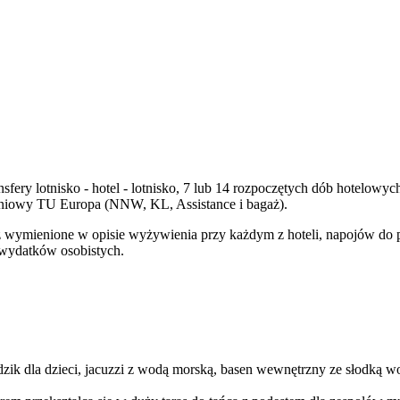
nsfery lotnisko - hotel - lotnisko, 7 lub 14 rozpoczętych dób hotelow
czeniowy TU Europa (NNW, KL, Assistance i bagaż).
wymienione w opisie wyżywienia przy każdym z hoteli, napojów do posi
 wydatków osobistych.
k dla dzieci, jacuzzi z wodą morską, basen wewnętrzny ze słodką wodą,