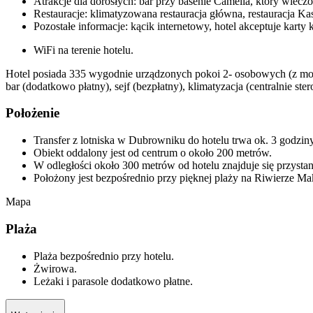
Atrakcje dla dorosłych: bar przy basenie Camelia, który wiecz
Restauracje: klimatyzowana restauracja główna, restauracja Kast
Pozostałe informacje: kącik internetowy, hotel akceptuje karty
WiFi na terenie hotelu.
Hotel posiada 335 wygodnie urządzonych pokoi 2- osobowych (z możl
bar (dodatkowo płatny), sejf (bezpłatny), klimatyzacja (centralnie s
Położenie
Transfer z lotniska w Dubrowniku do hotelu trwa ok. 3 godziny 
Obiekt oddalony jest od centrum o około 200 metrów.
W odległości około 300 metrów od hotelu znajduje się przysta
Położony jest bezpośrednio przy pięknej plaży na Riwierze M
Mapa
Plaża
Plaża bezpośrednio przy hotelu.
Żwirowa.
Leżaki i parasole dodatkowo płatne.