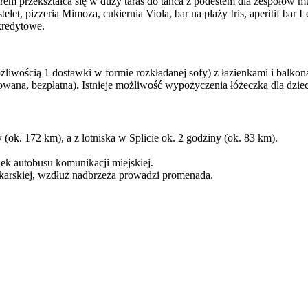
orem przekształca się w duży taras do tańca z podestem dla zespołów 
elet, pizzeria Mimoza, cukiernia Viola, bar na plaży Iris, aperitif bar 
 kredytowe.
iwością 1 dostawki w formie rozkładanej sofy) z łazienkami i balkon
terowana, bezpłatna). Istnieje możliwość wypożyczenia łóżeczka dla dzi
(ok. 172 km), a z lotniska w Splicie ok. 2 godziny (ok. 83 km).
nek autobusu komunikacji miejskiej.
akarskiej, wzdłuż nadbrzeża prowadzi promenada.