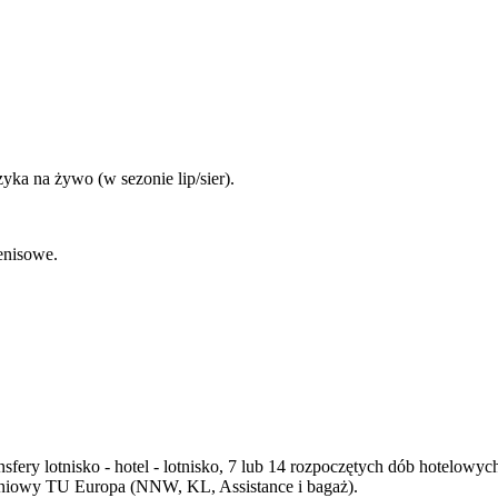
yka na żywo (w sezonie lip/sier).
tenisowe.
nsfery lotnisko - hotel - lotnisko, 7 lub 14 rozpoczętych dób hotelow
czeniowy TU Europa (NNW, KL, Assistance i bagaż).