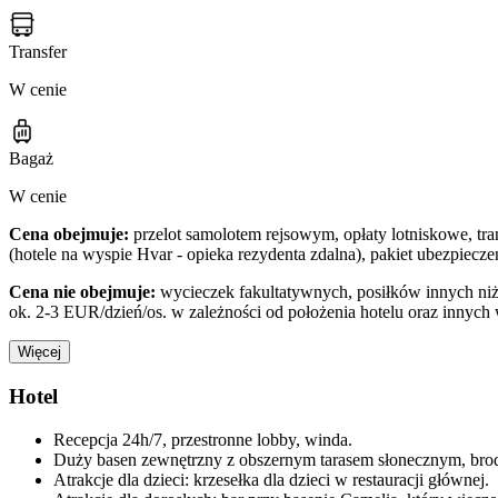
Transfer
W cenie
Bagaż
W cenie
Cena obejmuje:
przelot samolotem rejsowym, opłaty lotniskowe, tra
(hotele na wyspie Hvar - opieka rezydenta zdalna), pakiet ubezpie
Cena nie obejmuje:
wycieczek fakultatywnych, posiłków innych niż 
ok. 2-3 EUR/dzień/os. w zależności od położenia hotelu oraz innych
Więcej
Hotel
Recepcja 24h/7, przestronne lobby, winda.
Duży basen zewnętrzny z obszernym tarasem słonecznym, brodzi
Atrakcje dla dzieci: krzesełka dla dzieci w restauracji głównej.