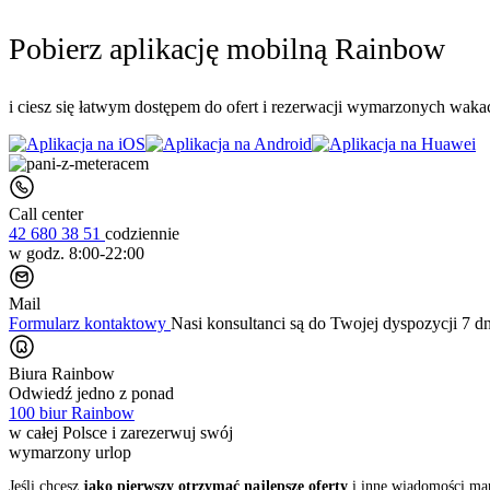
Pobierz aplikację mobilną Rainbow
i ciesz się łatwym dostępem do ofert i rezerwacji wymarzonych wakac
Call center
42 680 38 51
codziennie
w godz. 8:00-22:00
Mail
Formularz kontaktowy
Nasi konsultanci są do Twojej dyspozycji 7 d
Biura Rainbow
Odwiedź jedno z ponad
100 biur Rainbow
w całej Polsce i zarezerwuj swój
wymarzony urlop
Jeśli chcesz
jako pierwszy otrzymać najlepsze oferty
i inne wiadomości ma