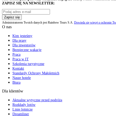
ZAPISZ SIĘ NA NEWSLETTER:
Zapisz się
Administratorem Twoich danych jest Rainbow Tours S.A.
Dowiedz się więcej o ochronie Tw
O nas
Kim jesteśmy
Dla prasy
Dla inwestorów
Bezpieczne wakacje
Praca
Praca w IT
Szkolenia turystyczne
Kontakt
Standardy Ochrony Małoletnich
Nasze hotele
Biura
Dla klientów
Aktualne wytyczne przed podróżą
Rozkłady lotów
Linie lotnicze
Dreamliner