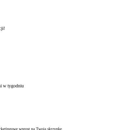
ji!
ni w tygodniu
rketingowe wprost na Twoją skrzynkę,