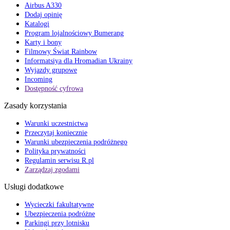
Airbus A330
Dodaj opinię
Katalogi
Program lojalnościowy Bumerang
Karty i bony
Filmowy Świat Rainbow
Informatsiya dla Hromadian Ukrainy
Wyjazdy grupowe
Incoming
Dostępność cyfrowa
Zasady korzystania
Warunki uczestnictwa
Przeczytaj koniecznie
Warunki ubezpieczenia podróżnego
Polityka prywatności
Regulamin serwisu R.pl
Zarządzaj zgodami
Usługi dodatkowe
Wycieczki fakultatywne
Ubezpieczenia podróżne
Parkingi przy lotnisku