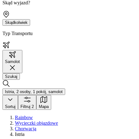
Skąd wyjazd?
Skądkolwiek
Typ Transportu
Samolot
Szukaj
Istria, 2 osoby, 1 pokój, samolot
Sortuj
Filtruj
2
Mapa
Rainbow
Wycieczki objazdowe
Chorwacja
Istria