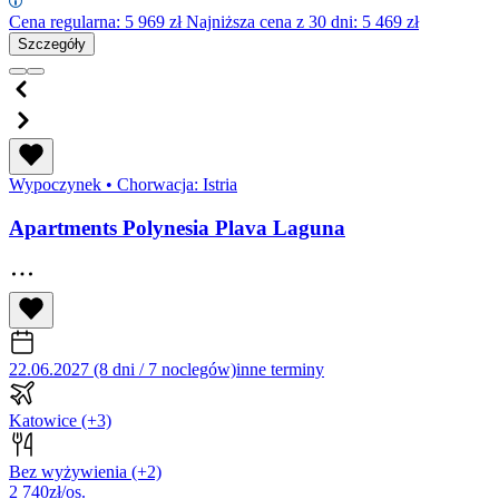
Cena regularna:
5 969
zł
Najniższa cena z 30 dni: 5 469 zł
Szczegóły
Wypoczynek
•
Chorwacja: Istria
Apartments Polynesia Plava Laguna
22.06.2027 (8 dni / 7 noclegów)
inne terminy
Katowice
(+3)
Bez wyżywienia
(+2)
2 740
zł/os.