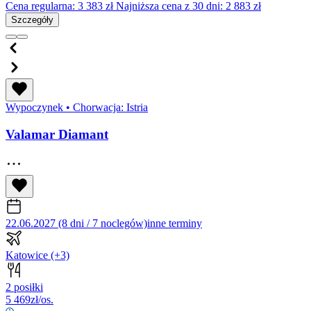
Cena regularna:
3 383
zł
Najniższa cena z 30 dni: 2 883 zł
Szczegóły
Wypoczynek
•
Chorwacja: Istria
Valamar Diamant
22.06.2027 (8 dni / 7 noclegów)
inne terminy
Katowice
(+3)
2 posiłki
5 469
zł/os.