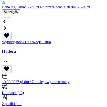
Cena regularna:
3 240
zł
Najniższa cena z 30 dni: 2 740 zł
Szczegóły
Wypoczynek
•
Chorwacja: Istria
Hedera
10.08.2027 (8 dni / 7 noclegów)
inne terminy
Katowice
(+3)
2 posiłki
(+1)