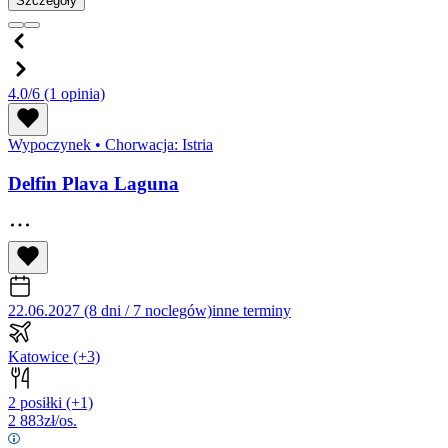
Szczegóły
4.0/6
(1 opinia)
Wypoczynek
•
Chorwacja: Istria
Delfin Plava Laguna
22.06.2027 (8 dni / 7 noclegów)
inne terminy
Katowice
(+3)
2 posiłki
(+1)
2 883
zł/os.