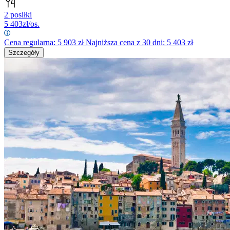
2 posiłki
5 403
zł/os.
Cena regularna:
5 903
zł
Najniższa cena z 30 dni: 5 403 zł
Szczegóły