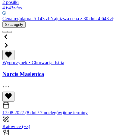
2 posiłki
4 643
zł/os.
Cena regularna:
5 143
zł
Najniższa cena z 30 dni: 4 643 zł
Szczegóły
Wypoczynek
•
Chorwacja: Istria
Narcis Maslenica
17.08.2027 (8 dni / 7 noclegów)
inne terminy
Katowice
(+3)