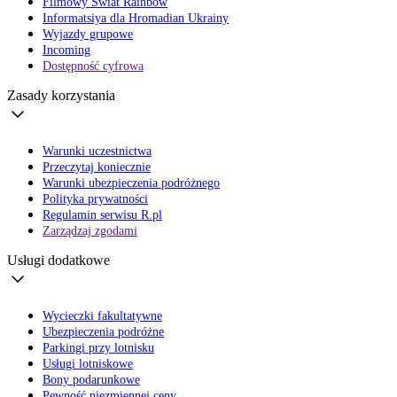
Filmowy Świat Rainbow
Informatsiya dla Hromadian Ukrainy
Wyjazdy grupowe
Incoming
Dostępność cyfrowa
Zasady korzystania
Warunki uczestnictwa
Przeczytaj koniecznie
Warunki ubezpieczenia podróżnego
Polityka prywatności
Regulamin serwisu R.pl
Zarządzaj zgodami
Usługi dodatkowe
Wycieczki fakultatywne
Ubezpieczenia podróżne
Parkingi przy lotnisku
Usługi lotniskowe
Bony podarunkowe
Pewność niezmiennej ceny