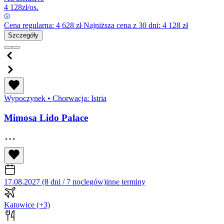
4 128
zł/os.
Cena regularna:
4 628
zł
Najniższa cena z 30 dni: 4 128 zł
Szczegóły
Wypoczynek
•
Chorwacja: Istria
Mimosa Lido Palace
17.08.2027 (8 dni / 7 noclegów)
inne terminy
Katowice
(+3)