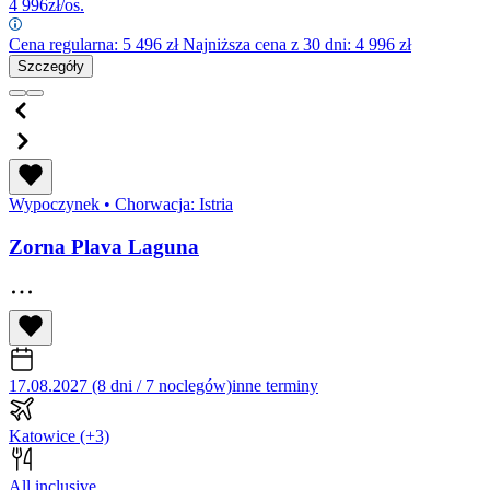
4 996
zł/os.
Cena regularna:
5 496
zł
Najniższa cena z 30 dni: 4 996 zł
Szczegóły
Wypoczynek
•
Chorwacja: Istria
Zorna Plava Laguna
17.08.2027 (8 dni / 7 noclegów)
inne terminy
Katowice
(+3)
All inclusive