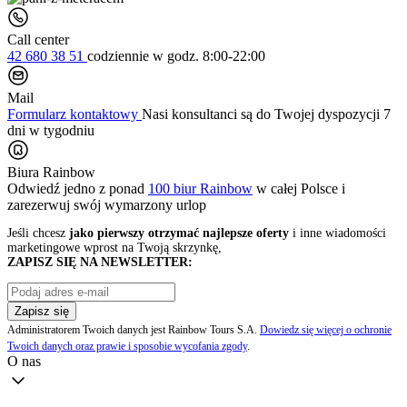
Call center
42 680 38 51
codziennie
w godz. 8:00-22:00
Mail
Formularz kontaktowy
Nasi konsultanci są do Twojej dyspozycji 7
dni w tygodniu
Biura Rainbow
Odwiedź jedno z ponad
100 biur Rainbow
w całej Polsce i
zarezerwuj swój
wymarzony urlop
Jeśli chcesz
jako pierwszy otrzymać najlepsze oferty
i inne wiadomości
marketingowe wprost na Twoją skrzynkę,
ZAPISZ SIĘ NA NEWSLETTER:
Zapisz się
Administratorem Twoich danych jest Rainbow Tours S.A.
Dowiedz się więcej o ochronie
Twoich danych oraz prawie i sposobie wycofania zgody
.
O nas