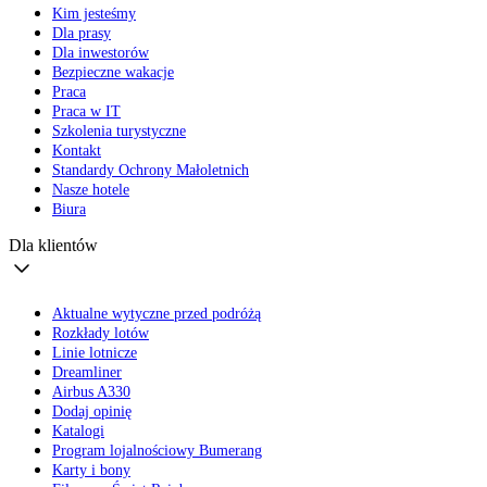
Kim jesteśmy
Dla prasy
Dla inwestorów
Bezpieczne wakacje
Praca
Praca w IT
Szkolenia turystyczne
Kontakt
Standardy Ochrony Małoletnich
Nasze hotele
Biura
Dla klientów
Aktualne wytyczne przed podróżą
Rozkłady lotów
Linie lotnicze
Dreamliner
Airbus A330
Dodaj opinię
Katalogi
Program lojalnościowy Bumerang
Karty i bony