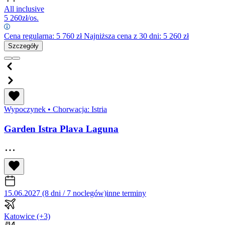
All inclusive
5 260
zł/os.
Cena regularna:
5 760
zł
Najniższa cena z 30 dni: 5 260 zł
Szczegóły
Wypoczynek
•
Chorwacja: Istria
Garden Istra Plava Laguna
15.06.2027 (8 dni / 7 noclegów)
inne terminy
Katowice
(+3)