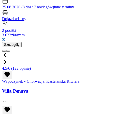
25.08.2026 (8 dni / 7 noclegów)
inne terminy
Dojazd własny
2 posiłki
3 623
zł/razem
Szczegóły
4.5/6
(122 opinie)
Wypoczynek
•
Chorwacja: Kastelanska Riwiera
Villa Penava