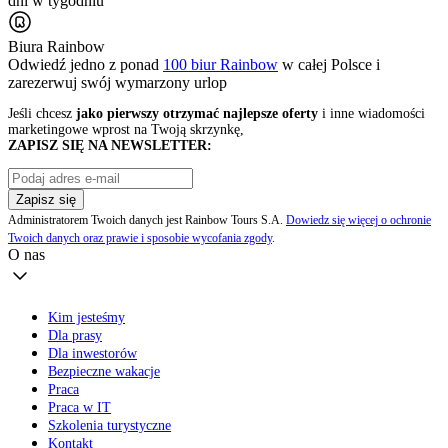
dni w tygodniu
Biura Rainbow
Odwiedź jedno z ponad
100 biur Rainbow
w całej Polsce i
zarezerwuj swój
wymarzony urlop
Jeśli chcesz
jako pierwszy otrzymać najlepsze oferty
i inne wiadomości
marketingowe wprost na Twoją skrzynkę,
ZAPISZ SIĘ NA NEWSLETTER:
Zapisz się
Administratorem Twoich danych jest Rainbow Tours S.A.
Dowiedz się więcej o ochronie
Twoich danych oraz prawie i sposobie wycofania zgody
.
O nas
Kim jesteśmy
Dla prasy
Dla inwestorów
Bezpieczne wakacje
Praca
Praca w IT
Szkolenia turystyczne
Kontakt