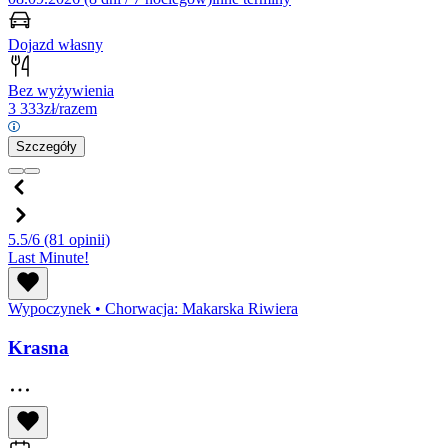
Dojazd własny
Bez wyżywienia
3 333
zł/razem
Szczegóły
5.5/6
(81 opinii)
Last Minute!
Wypoczynek
•
Chorwacja: Makarska Riwiera
Krasna