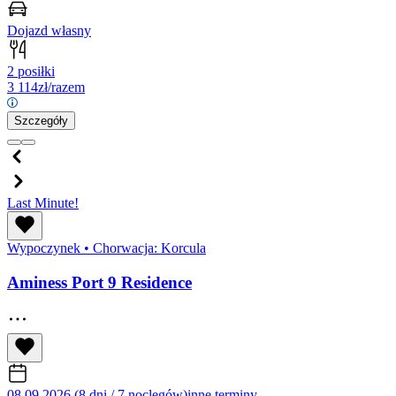
Dojazd własny
2 posiłki
3 114
zł/razem
Szczegóły
Last Minute!
Wypoczynek
•
Chorwacja: Korcula
Aminess Port 9 Residence
08.09.2026 (8 dni / 7 noclegów)
inne terminy