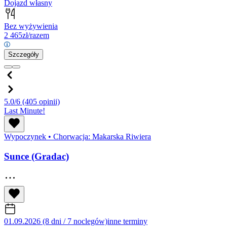
Dojazd własny
Bez wyżywienia
2 465
zł/razem
Szczegóły
5.0/6
(405 opinii)
Last Minute!
Wypoczynek
•
Chorwacja: Makarska Riwiera
Sunce (Gradac)
01.09.2026 (8 dni / 7 noclegów)
inne terminy