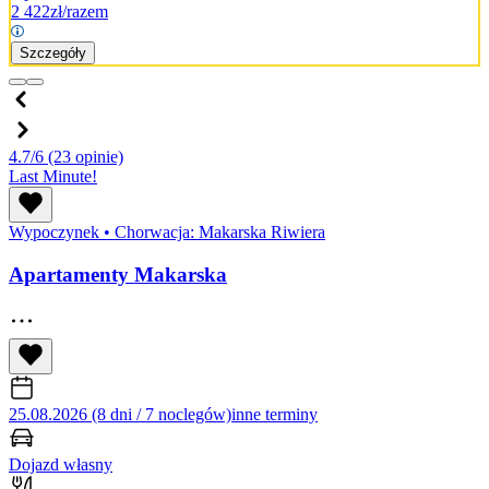
2 422
zł/razem
Szczegóły
4.7/6
(23 opinie)
Last Minute!
Wypoczynek
•
Chorwacja: Makarska Riwiera
Apartamenty Makarska
25.08.2026 (8 dni / 7 noclegów)
inne terminy
Dojazd własny