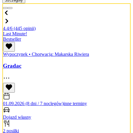
Szczegóły
4.4/6
(445 opinii)
Last Minute!
Bestseller
Wypoczynek
•
Chorwacja: Makarska Riwiera
Gradac
01.09.2026 (8 dni / 7 noclegów)
inne terminy
Dojazd własny
2 posiłki