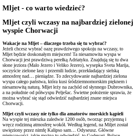
Mljet - co warto wiedzieć?
Mljet czyli wczasy na najbardziej zielonej
wyspie Chorwacji
Wakacje na Mljet – dlaczego trzeba się tu wybrać?
Jeżeli chcesz wybrać oazę prawdziwego spokoju na wczasy, to
Mljet będzie doskonałym miejscem! Ta niesamowita wyspa w
Chorwacji jest prawdziwą perełką Adriatyku. Znajdują się tu dwa
słone jeziora (Malo Jezero i Veliko Jezero), wysepka Sveta Marija,
soczyście zielone lasy i przemili ludzie, przekładający sielską
atmosferę nad… pieniądze. To zdecydowanie najbardziej zielona
wyspa całego państwa, która kusi śródziemnomorskim pięknem i
niesamowitą naturą. Mljet leży na zachód od słynnego Dubrownika,
a na południe od półwyspu Pelješac. Świetne położenie sprawia, że
można wybrać się stąd odwiedzić najbardziej znane miejsca
Chorwacji.
Mljet czyli wczasy nie tylko dla amatorów morskich kąpieli
Na wyspie tej mieszka zaledwie 1200 osób, tworząc przyjemną i
wręcz rodzinną atmosferę wokół. Według legend, na Miljet został
uwięziony przez nimfę Kalipso sam… Odyseusz. Główne
miejscowości, jakie można tu odwiedzić, to Godevari, Polace,