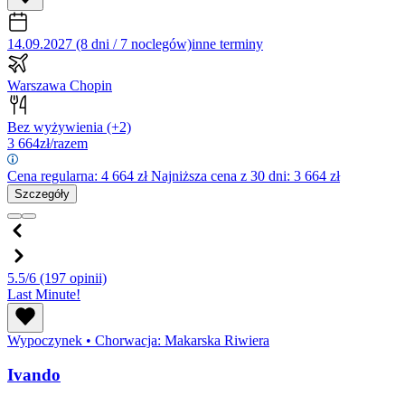
14.09.2027 (8 dni / 7 noclegów)
inne terminy
Warszawa Chopin
Bez wyżywienia
(+2)
3 664
zł/razem
Cena regularna:
4 664
zł
Najniższa cena z 30 dni: 3 664 zł
Szczegóły
5.5/6
(197 opinii)
Last Minute!
Wypoczynek
•
Chorwacja: Makarska Riwiera
Ivando