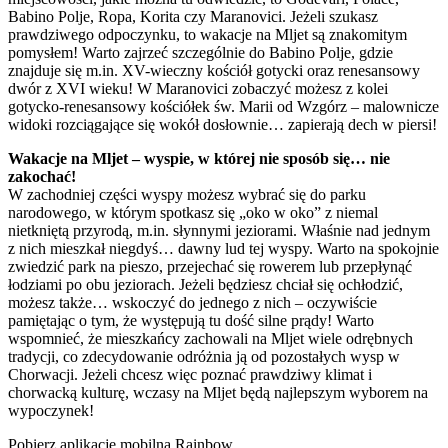
Babino Polje, Ropa, Korita czy Maranovici. Jeżeli szukasz
prawdziwego odpoczynku, to wakacje na Mljet są znakomitym
pomysłem! Warto zajrzeć szczególnie do Babino Polje, gdzie
znajduje się m.in. XV-wieczny kościół gotycki oraz renesansowy
dwór z XVI wieku! W Maranovici zobaczyć możesz z kolei
gotycko-renesansowy kościółek św. Marii od Wzgórz – malownicze
widoki rozciągające się wokół dosłownie… zapierają dech w piersi!
Wakacje na Mljet – wyspie, w której nie sposób się… nie
zakochać!
W zachodniej części wyspy możesz wybrać się do parku
narodowego, w którym spotkasz się „oko w oko” z niemal
nietkniętą przyrodą, m.in. słynnymi jeziorami. Właśnie nad jednym
z nich mieszkał niegdyś… dawny lud tej wyspy. Warto na spokojnie
zwiedzić park na pieszo, przejechać się rowerem lub przepłynąć
łodziami po obu jeziorach. Jeżeli będziesz chciał się ochłodzić,
możesz także… wskoczyć do jednego z nich – oczywiście
pamiętając o tym, że występują tu dość silne prądy! Warto
wspomnieć, że mieszkańcy zachowali na Mljet wiele odrębnych
tradycji, co zdecydowanie odróżnia ją od pozostałych wysp w
Chorwacji. Jeżeli chcesz więc poznać prawdziwy klimat i
chorwacką kulturę, wczasy na Mljet będą najlepszym wyborem na
wypoczynek!
Pobierz aplikację mobilną Rainbow