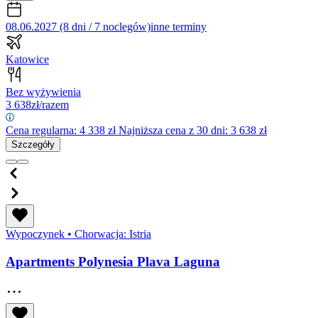
08.06.2027 (8 dni / 7 noclegów)
inne terminy
Katowice
Bez wyżywienia
3 638
zł/razem
Cena regularna:
4 338
zł
Najniższa cena z 30 dni: 3 638 zł
Szczegóły
Wypoczynek
•
Chorwacja: Istria
Apartments Polynesia Plava Laguna