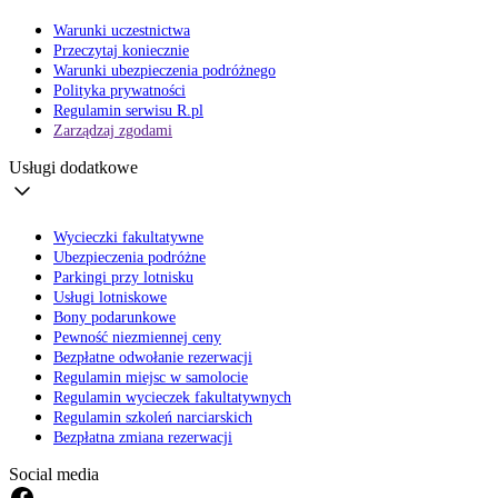
Warunki uczestnictwa
Przeczytaj koniecznie
Warunki ubezpieczenia podróżnego
Polityka prywatności
Regulamin serwisu R.pl
Zarządzaj zgodami
Usługi dodatkowe
Wycieczki fakultatywne
Ubezpieczenia podróżne
Parkingi przy lotnisku
Usługi lotniskowe
Bony podarunkowe
Pewność niezmiennej ceny
Bezpłatne odwołanie rezerwacji
Regulamin miejsc w samolocie
Regulamin wycieczek fakultatywnych
Regulamin szkoleń narciarskich
Bezpłatna zmiana rezerwacji
Social media