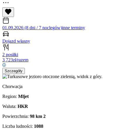
01.09.2026 (8 dni / 7 noclegów)
inne terminy
Dojazd własny
2 posiłki
3 723
zł/razem
Szczegóły
Chorwacja
Region:
Mljet
Waluta:
HKR
Powierzchnia:
98 km
2
Liczba ludności:
1088