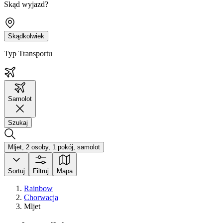
Skąd wyjazd?
Skądkolwiek
Typ Transportu
Samolot
Szukaj
Mljet, 2 osoby, 1 pokój, samolot
Sortuj
Filtruj
Mapa
Rainbow
Chorwacja
Mljet