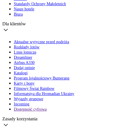
Standardy Ochrony Małoletnich
Nasze hotele
Biura
Dla klientów
Aktualne wytyczne przed podróżą
Rozkłady lotów
Linie lotnicze
Dreamliner
Airbus A330
Dodaj opinię
Katalogi
Program lojalnościowy Bumerang
Karty i bony
Filmowy Świat Rainbow
Informatsiya dla Hromadian Ukrainy
Wyjazdy grupowe
Incoming
Dostępność cyfrowa
Zasady korzystania