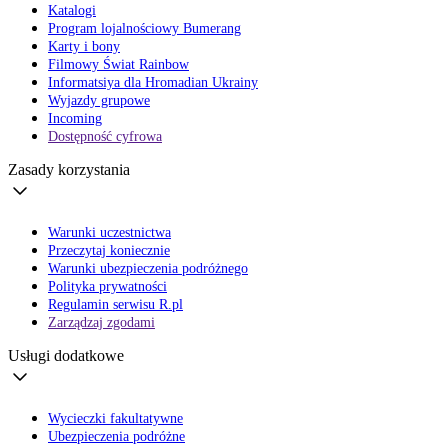
Katalogi
Program lojalnościowy Bumerang
Karty i bony
Filmowy Świat Rainbow
Informatsiya dla Hromadian Ukrainy
Wyjazdy grupowe
Incoming
Dostępność cyfrowa
Zasady korzystania
Warunki uczestnictwa
Przeczytaj koniecznie
Warunki ubezpieczenia podróżnego
Polityka prywatności
Regulamin serwisu R.pl
Zarządzaj zgodami
Usługi dodatkowe
Wycieczki fakultatywne
Ubezpieczenia podróżne