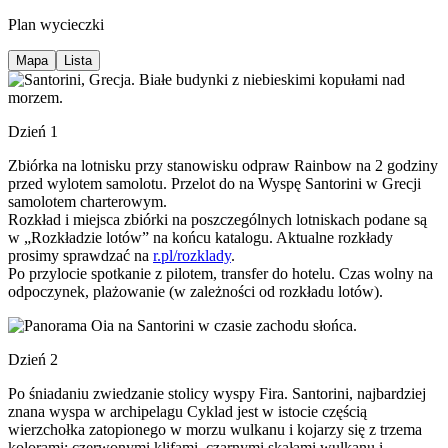
Plan wycieczki
Mapa
Lista
Dzień 1
Zbiórka na lotnisku przy stanowisku odpraw Rainbow na 2 godziny
przed wylotem samolotu. Przelot do na Wyspę Santorini w Grecji
samolotem charterowym.
Rozkład i miejsca zbiórki na poszczególnych lotniskach podane są
w „Rozkładzie lotów” na końcu katalogu. Aktualne rozkłady
prosimy sprawdzać na
r.pl/rozklady
.
Po przylocie spotkanie z pilotem, transfer do hotelu. Czas wolny na
odpoczynek, plażowanie (w zależności od rozkładu lotów).
Dzień 2
Po śniadaniu zwiedzanie stolicy wyspy Fira. Santorini, najbardziej
znana wyspa w archipelagu Cyklad jest w istocie częścią
wierzchołka zatopionego w morzu wulkanu i kojarzy się z trzema
kolorami: czerwonymi klifami, czarnymi skałami wulkanu i