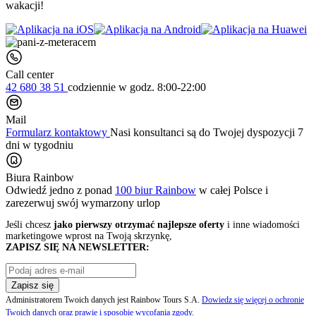
wakacji!
Call center
42 680 38 51
codziennie
w godz. 8:00-22:00
Mail
Formularz kontaktowy
Nasi konsultanci są do Twojej dyspozycji 7
dni w tygodniu
Biura Rainbow
Odwiedź jedno z ponad
100 biur Rainbow
w całej Polsce i
zarezerwuj swój
wymarzony urlop
Jeśli chcesz
jako pierwszy otrzymać najlepsze oferty
i inne wiadomości
marketingowe wprost na Twoją skrzynkę,
ZAPISZ SIĘ NA NEWSLETTER:
Zapisz się
Administratorem Twoich danych jest Rainbow Tours S.A.
Dowiedz się więcej o ochronie
Twoich danych oraz prawie i sposobie wycofania zgody
.