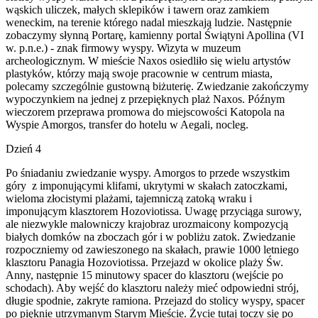
wąskich uliczek, małych sklepików i tawern oraz zamkiem
weneckim, na terenie którego nadal mieszkają ludzie. Następnie
zobaczymy słynną Portarę, kamienny portal Świątyni Apollina (VI
w. p.n.e.) - znak firmowy wyspy. Wizyta w muzeum
archeologicznym. W mieście Naxos osiedliło się wielu artystów
plastyków, którzy mają swoje pracownie w centrum miasta,
polecamy szczególnie gustowną biżuterię. Zwiedzanie zakończymy
wypoczynkiem na jednej z przepięknych plaż Naxos. Późnym
wieczorem przeprawa promowa do miejscowości Katopola na
Wyspie Amorgos, transfer do hotelu w Aegali, nocleg.
Dzień 4
Po śniadaniu zwiedzanie wyspy. Amorgos to przede wszystkim
góry z imponującymi klifami, ukrytymi w skałach zatoczkami,
wieloma złocistymi plażami, tajemniczą zatoką wraku i
imponującym klasztorem Hozoviotissa. Uwagę przyciąga surowy,
ale niezwykle malowniczy krajobraz urozmaicony kompozycją
białych domków na zboczach gór i w pobliżu zatok. Zwiedzanie
rozpoczniemy od zawieszonego na skałach, prawie 1000 letniego
klasztoru Panagia Hozoviotissa. Przejazd w okolice plaży Św.
Anny, następnie 15 minutowy spacer do klasztoru (wejście po
schodach). Aby wejść do klasztoru należy mieć odpowiedni strój,
długie spodnie, zakryte ramiona. Przejazd do stolicy wyspy, spacer
po pięknie utrzymanym Starym Mieście. Życie tutaj toczy się po