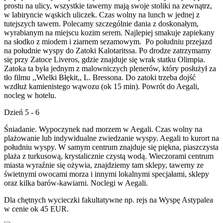
prostu na ulicy, wszystkie tawerny mają swoje stoliki na zewnątrz,
w labiryncie wąskich uliczek. Czas wolny na lunch w jednej z
tutejszych tawern. Polecamy szczególnie dania z doskonałym,
wyrabianym na miejscu kozim serem. Najlepiej smakuje zapiekany
na słodko z miodem i ziarnem sezamowym. Po południu przejazd
na południe wyspy do Zatoki Kalotaritssa. Po drodze zatrzymamy
się przy Zatoce Liveros, gdzie znajduje się wrak statku Olimpia.
Zatoka ta była jednym z malowniczych plenerów, który posłużył za
tło filmu ,,Wielki Błękit,, L. Bressona. Do zatoki trzeba dojść
wzdłuż kamienistego wąwozu (ok 15 min). Powrót do Aegali,
nocleg w hotelu.
Dzień 5 - 6
Śniadanie. Wypoczynek nad morzem w Aegali. Czas wolny na
plażowanie lub indywidualne zwiedzanie wyspy. Aegali to kurort na
południu wyspy. W samym centrum znajduje się piękna, piaszczysta
plaża z turkusową, krystalicznie czystą wodą. Wieczorami centrum
miasta wyraźnie się ożywia, znajdziemy tam sklepy, tawerny ze
świetnymi owocami morza i innymi lokalnymi specjałami, sklepy
oraz kilka barów-kawiarni. Noclegi w Aegali.
Dla chętnych wycieczki fakultatywne np. rejs na Wyspę Astypalea
w cenie ok 45 EUR.