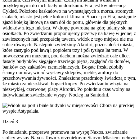
przyklejonymi do nich białymi domkami. Fira jest kwintesencją
Cyklad. Położone kaskadowo na wyrastających z morza, stromych
skałach, miasto jest pełne koloru i klimatu. Spacer po Fira, następnie
zjazd kolejką linową na sam dół do portu, głównie dla pięknych
widoków z tego miejsca. W drogę powrotną na górę udamy sie na
osiołkach. Po zwiedzaniu proponujemy przerwę na kawę w jednej z
zawieszonych nad przepaścią tawern, widok z tego miejsca nie ma
sobie równych. Następnie zwiedzimy Akrotiri, pozostałości miasta,
które zastygło pod lawą i popiołem trzy i pół tysiąca lat temu. W
nowoczesnym muzeum, pod dachem można zwiedzać całe ulice,
fasady budynków sięgające trzeciego piętra, zaglądać do domów,
banków czy zakładów rzemieślniczych. Bogate freski zdobiły
ściany domów, widać wystawy sklepów, meble, amfory do
przechowywania żywności. Znalezione przedmioty świadczą o tym,
że miasto zamieszkiwali bogaci kupcy. Po zwiedzaniu wizyta na
niezwykłej, czerwonej plaży Akrotiri. Po południu czas wolny na
indywidualne zwiedzanie wyspy. Nocleg na Santorini.
Dzień 3
Po śniadaniu przeprawa promowa na wyspę Naxos, zwiedzanie
stolicy wyspy Naxos Town z przepięknym Starym Miastem, pełnym