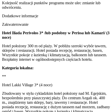
Kolejność realizacji punktów programu może ulec zmianie lub
odwróceniu.
Dodatkowe informacje
Zakwaterowanie
Hotel Iliada Perivolos 3* /lub podobny w Perissa lub Kamari/ (3
noce)
Hotel położony 300 m od plaży. W pobliżu szeroki wybór tawern,
sklepów i restauracji. Hotel posiada recepcję, restaurację, basen,
Wszystkie pokoje z łazienką i klimatyzacją, balkonem lub tarasem.
Bezpłatny internet w ogólnodostępnych częściach hotelu.
Kategoria lokalna:
**
Hotel Lakki Village 3* (4 noce)
Zbudowany w stylu cykladzkim hotel położony nad M. Egejskim,
bezpośrednio przy piaszczystej plaży. Do centrum Aegali ok. 400
m., znajdziemy tam sklepy, bary, tawerny i restauracje. Hotel
posiada recepcję, restaurację z dużym tarasem nad morzem, zadbany
ogród i basen. Wszystkie pokoje z łazienką i klimatyzacją,