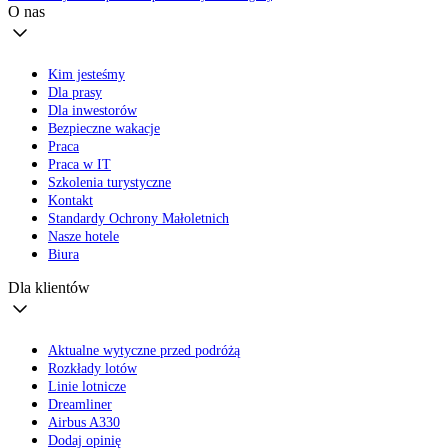
O nas
Kim jesteśmy
Dla prasy
Dla inwestorów
Bezpieczne wakacje
Praca
Praca w IT
Szkolenia turystyczne
Kontakt
Standardy Ochrony Małoletnich
Nasze hotele
Biura
Dla klientów
Aktualne wytyczne przed podróżą
Rozkłady lotów
Linie lotnicze
Dreamliner
Airbus A330
Dodaj opinię