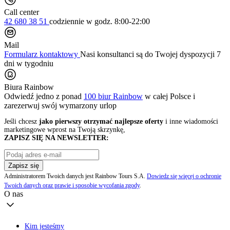
Call center
42 680 38 51
codziennie
w godz. 8:00-22:00
Mail
Formularz kontaktowy
Nasi konsultanci są do Twojej dyspozycji 7
dni w tygodniu
Biura Rainbow
Odwiedź jedno z ponad
100 biur Rainbow
w całej Polsce i
zarezerwuj swój
wymarzony urlop
Jeśli chcesz
jako pierwszy otrzymać najlepsze oferty
i inne wiadomości
marketingowe wprost na Twoją skrzynkę,
ZAPISZ SIĘ NA NEWSLETTER:
Zapisz się
Administratorem Twoich danych jest Rainbow Tours S.A.
Dowiedz się więcej o ochronie
Twoich danych oraz prawie i sposobie wycofania zgody
.
O nas
Kim jesteśmy