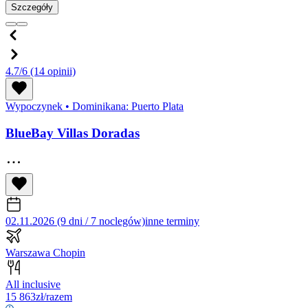
Szczegóły
4.7/6
(14 opinii)
Wypoczynek
•
Dominikana: Puerto Plata
BlueBay Villas Doradas
02.11.2026 (9 dni / 7 noclegów)
inne terminy
Warszawa Chopin
All inclusive
15 863
zł/razem