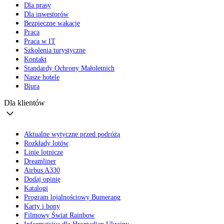
Dla prasy
Dla inwestorów
Bezpieczne wakacje
Praca
Praca w IT
Szkolenia turystyczne
Kontakt
Standardy Ochrony Małoletnich
Nasze hotele
Biura
Dla klientów
Aktualne wytyczne przed podróżą
Rozkłady lotów
Linie lotnicze
Dreamliner
Airbus A330
Dodaj opinię
Katalogi
Program lojalnościowy Bumerang
Karty i bony
Filmowy Świat Rainbow