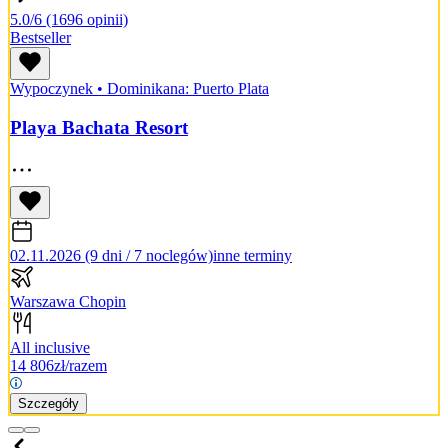
5.0/6
(1696 opinii)
Bestseller
Wypoczynek
•
Dominikana: Puerto Plata
Playa Bachata Resort
02.11.2026 (9 dni / 7 noclegów)
inne terminy
Warszawa Chopin
All inclusive
14 806
zł/razem
Szczegóły