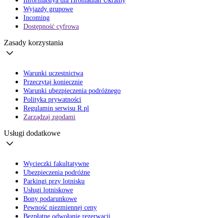
Informatsiya dla Hromadian Ukrainy
Wyjazdy grupowe
Incoming
Dostępność cyfrowa
Zasady korzystania
Warunki uczestnictwa
Przeczytaj koniecznie
Warunki ubezpieczenia podróżnego
Polityka prywatności
Regulamin serwisu R.pl
Zarządzaj zgodami
Usługi dodatkowe
Wycieczki fakultatywne
Ubezpieczenia podróżne
Parkingi przy lotnisku
Usługi lotniskowe
Bony podarunkowe
Pewność niezmiennej ceny
Bezpłatne odwołanie rezerwacji