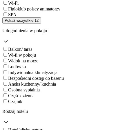
Wi-Fi
Figloklub polscy animatorzy
SPA
Pokaż wszystkie 12
Udogodnienia w pokoju
Balkon/ taras
Wi-fi w pokoju
Widok na morze
Lodówka
Indywidualna klimatyzacja
Bezpośredni dostęp do basenu
Aneks kuchenny/ kuchnia
Osobna sypialnia
Część dzienna
Czajnik
Rodzaj hotelu
Hotel blisko natury