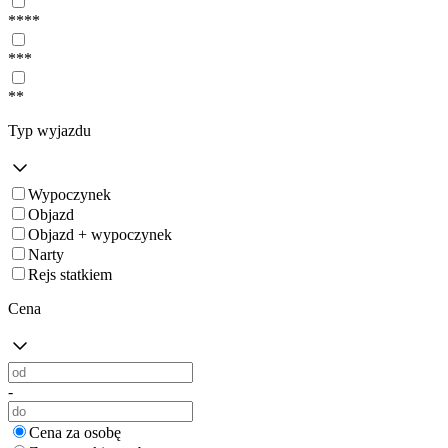
****
***
**
Typ wyjazdu
Wypoczynek
Objazd
Objazd + wypoczynek
Narty
Rejs statkiem
Cena
-
Cena za osobę