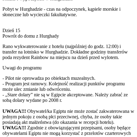
Pobyt w Hurghadzie - czas na odpoczynek, kąpiele morskie i
słoneczne lub wycieczki fakultatywne.
Dzień 15
Powrót do domu z Hurghady
Rano wykwaterowanie z hotelu (najpóźniej do godz. 12:00) i
transfer na lotnisko w Hurghadzie. Dokładne godziny transferów
poda rezydent Rainbow na miejscu na dzień przed wylotem.
Uwagi do programu
- Pilot nie oprowadza po obiektach muzealnych.
- Program jest ramowy. Kolejność realizacji punktów programu
może ulec zmianie lub odwróceniu.
- „Stare dolary” nie są w Egipcie akceptowane. Należy zabrać ze
sobą dolary wydane po 2008 r.
UWAGA!!!
Obywatel/ka Egiptu nie może zostać zakwaterowana w
jednym pokoju z osobą płci przeciwnej, chyba, że osoby takie
posiadają akt małżeństwa (do okazania w recepcji hotelu).
UWAGA!!!
Zgodnie z obowiązującymi przepisami, osoby będące
obywatelami Egiptu nie mogą korzystać z przelotów czarterowych