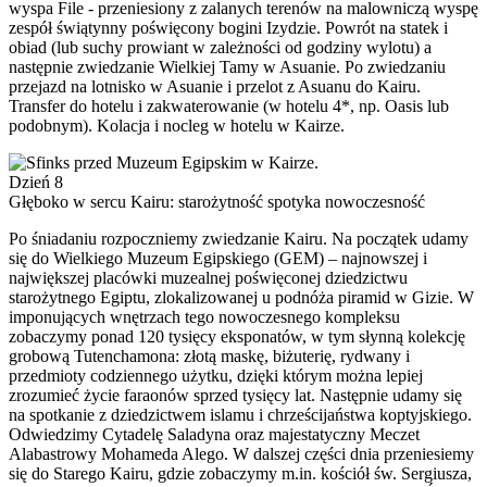
wyspa File - przeniesiony z zalanych terenów na malowniczą wyspę
zespół świątynny poświęcony bogini Izydzie. Powrót na statek i
obiad (lub suchy prowiant w zależności od godziny wylotu) a
następnie zwiedzanie Wielkiej Tamy w Asuanie. Po zwiedzaniu
przejazd na lotnisko w Asuanie i przelot z Asuanu do Kairu.
Transfer do hotelu i zakwaterowanie (w hotelu 4*, np. Oasis lub
podobnym). Kolacja i nocleg w hotelu w Kairze.
Dzień 8
Głęboko w sercu Kairu: starożytność spotyka nowoczesność
Po śniadaniu rozpoczniemy zwiedzanie Kairu. Na początek udamy
się do Wielkiego Muzeum Egipskiego (GEM) – najnowszej i
największej placówki muzealnej poświęconej dziedzictwu
starożytnego Egiptu, zlokalizowanej u podnóża piramid w Gizie. W
imponujących wnętrzach tego nowoczesnego kompleksu
zobaczymy ponad 120 tysięcy eksponatów, w tym słynną kolekcję
grobową Tutenchamona: złotą maskę, biżuterię, rydwany i
przedmioty codziennego użytku, dzięki którym można lepiej
zrozumieć życie faraonów sprzed tysięcy lat. Następnie udamy się
na spotkanie z dziedzictwem islamu i chrześcijaństwa koptyjskiego.
Odwiedzimy Cytadelę Saladyna oraz majestatyczny Meczet
Alabastrowy Mohameda Alego. W dalszej części dnia przeniesiemy
się do Starego Kairu, gdzie zobaczymy m.in. kościół św. Sergiusza,