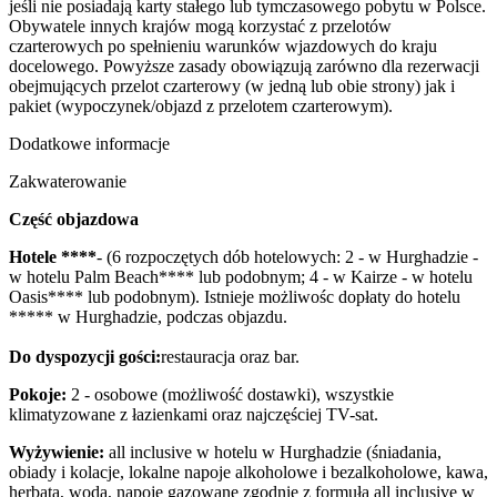
jeśli nie posiadają karty stałego lub tymczasowego pobytu w Polsce.
Obywatele innych krajów mogą korzystać z przelotów
czarterowych po spełnieniu warunków wjazdowych do kraju
docelowego. Powyższe zasady obowiązują zarówno dla rezerwacji
obejmujących przelot czarterowy (w jedną lub obie strony) jak i
pakiet (wypoczynek/objazd z przelotem czarterowym).
Dodatkowe informacje
Zakwaterowanie
Część objazdowa
Hotele ****
- (6 rozpoczętych dób hotelowych: 2 - w Hurghadzie -
w hotelu Palm Beach**** lub podobnym; 4 - w Kairze - w hotelu
Oasis**** lub podobnym). Istnieje możliwośc dopłaty do hotelu
***** w Hurghadzie, podczas objazdu.
Do dyspozycji gości:
restauracja oraz bar.
Pokoje:
2 - osobowe (możliwość dostawki), wszystkie
klimatyzowane z łazienkami oraz najczęściej TV-sat.
Wyżywienie:
all inclusive w hotelu w Hurghadzie (śniadania,
obiady i kolacje, lokalne napoje alkoholowe i bezalkoholowe, kawa,
herbata, woda, napoje gazowane zgodnie z formułą all inclusive w