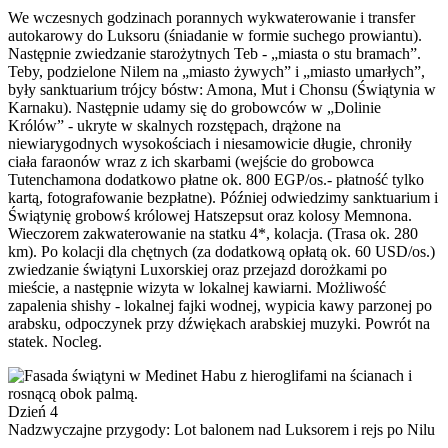
We wczesnych godzinach porannych wykwaterowanie i transfer
autokarowy do Luksoru (śniadanie w formie suchego prowiantu).
Następnie zwiedzanie starożytnych Teb - „miasta o stu bramach”.
Teby, podzielone Nilem na „miasto żywych” i „miasto umarłych”,
były sanktuarium trójcy bóstw: Amona, Mut i Chonsu (Świątynia w
Karnaku). Następnie udamy się do grobowców w „Dolinie
Królów” - ukryte w skalnych rozstępach, drążone na
niewiarygodnych wysokościach i niesamowicie długie, chroniły
ciała faraonów wraz z ich skarbami (wejście do grobowca
Tutenchamona dodatkowo płatne ok. 800 EGP/os.- płatność tylko
kartą, fotografowanie bezpłatne). Później odwiedzimy sanktuarium i
Świątynię grobowś królowej Hatszepsut oraz kolosy Memnona.
Wieczorem zakwaterowanie na statku 4*, kolacja. (Trasa ok. 280
km). Po kolacji dla chętnych (za dodatkową opłatą ok. 60 USD/os.)
zwiedzanie świątyni Luxorskiej oraz przejazd dorożkami po
mieście, a następnie wizyta w lokalnej kawiarni. Możliwość
zapalenia shishy - lokalnej fajki wodnej, wypicia kawy parzonej po
arabsku, odpoczynek przy dźwiękach arabskiej muzyki. Powrót na
statek. Nocleg.
Dzień 4
Nadzwyczajne przygody: Lot balonem nad Luksorem i rejs po Nilu