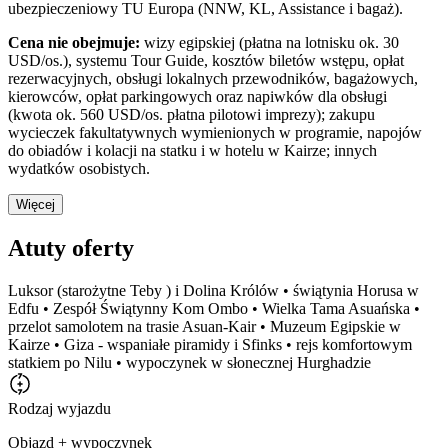
ubezpieczeniowy TU Europa (NNW, KL, Assistance i bagaż).
Cena nie obejmuje:
wizy egipskiej (płatna na lotnisku ok. 30
USD/os.), systemu Tour Guide, kosztów biletów wstępu, opłat
rezerwacyjnych, obsługi lokalnych przewodników, bagażowych,
kierowców, opłat parkingowych oraz napiwków dla obsługi
(kwota ok. 560 USD/os. płatna pilotowi imprezy); zakupu
wycieczek fakultatywnych wymienionych w programie, napojów
do obiadów i kolacji na statku i w hotelu w Kairze; innych
wydatków osobistych.
Więcej
Atuty oferty
Luksor (starożytne Teby ) i Dolina Królów • świątynia Horusa w
Edfu • Zespół Świątynny Kom Ombo • Wielka Tama Asuańska •
przelot samolotem na trasie Asuan-Kair • Muzeum Egipskie w
Kairze • Giza - wspaniałe piramidy i Sfinks • rejs komfortowym
statkiem po Nilu • wypoczynek w słonecznej Hurghadzie
Rodzaj wyjazdu
Objazd + wypoczynek