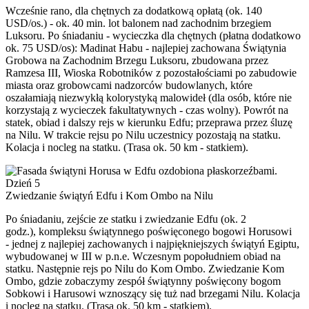
Wcześnie rano, dla chętnych za dodatkową opłatą (ok. 140
USD/os.) - ok. 40 min. lot balonem nad zachodnim brzegiem
Luksoru. Po śniadaniu - wycieczka dla chętnych (płatna dodatkowo
ok. 75 USD/os): Madinat Habu - najlepiej zachowana Świątynia
Grobowa na Zachodnim Brzegu Luksoru, zbudowana przez
Ramzesa III, Wioska Robotników z pozostałościami po zabudowie
miasta oraz grobowcami nadzorców budowlanych, które
oszałamiają niezwykłą kolorystyką malowideł (dla osób, które nie
korzystają z wycieczek fakultatywnych - czas wolny). Powrót na
statek, obiad i dalszy rejs w kierunku Edfu; przeprawa przez śluzę
na Nilu. W trakcie rejsu po Nilu uczestnicy pozostają na statku.
Kolacja i nocleg na statku. (Trasa ok. 50 km - statkiem).
Dzień 5
Zwiedzanie świątyń Edfu i Kom Ombo na Nilu
Po śniadaniu, zejście ze statku i zwiedzanie Edfu (ok. 2
godz.), kompleksu świątynnego poświęconego bogowi Horusowi
- jednej z najlepiej zachowanych i najpiękniejszych świątyń Egiptu,
wybudowanej w III w p.n.e. Wczesnym popołudniem obiad na
statku. Następnie rejs po Nilu do Kom Ombo. Zwiedzanie Kom
Ombo, gdzie zobaczymy zespół świątynny poświęcony bogom
Sobkowi i Harusowi wznoszący się tuż nad brzegami Nilu. Kolacja
i nocleg na statku. (Trasa ok. 50 km - statkiem).