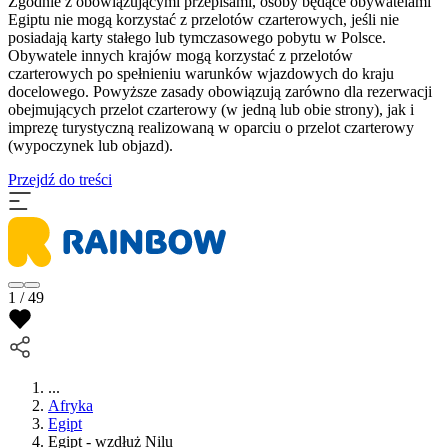
Zgodnie z obowiązującymi przepisami, osoby będące obywatelami
Egiptu nie mogą korzystać z przelotów czarterowych, jeśli nie
posiadają karty stałego lub tymczasowego pobytu w Polsce.
Obywatele innych krajów mogą korzystać z przelotów
czarterowych po spełnieniu warunków wjazdowych do kraju
docelowego. Powyższe zasady obowiązują zarówno dla rezerwacji
obejmujących przelot czarterowy (w jedną lub obie strony), jak i
imprezę turystyczną realizowaną w oparciu o przelot czarterowy
(wypoczynek lub objazd).
Przejdź do treści
1 / 49
...
Afryka
Egipt
Egipt - wzdłuż Nilu