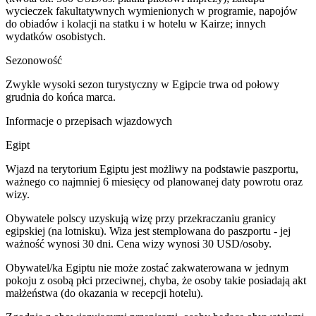
wycieczek fakultatywnych wymienionych w programie, napojów
do obiadów i kolacji na statku i w hotelu w Kairze; innych
wydatków osobistych.
Sezonowość
Zwykle wysoki sezon turystyczny w Egipcie trwa od połowy
grudnia do końca marca.
Informacje o przepisach wjazdowych
Egipt
Wjazd na terytorium Egiptu jest możliwy na podstawie paszportu,
ważnego co najmniej 6 miesięcy od planowanej daty powrotu oraz
wizy.
Obywatele polscy uzyskują wizę przy przekraczaniu granicy
egipskiej (na lotnisku). Wiza jest stemplowana do paszportu - jej
ważność wynosi 30 dni. Cena wizy wynosi 30 USD/osoby.
Obywatel/ka Egiptu nie może zostać zakwaterowana w jednym
pokoju z osobą płci przeciwnej, chyba, że osoby takie posiadają akt
małżeństwa (do okazania w recepcji hotelu).