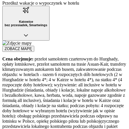
Przedłuż wakacje o wypoczynek w hotelu
Katowice
bez przesiadek, Smartwings
ZOBACZ MAPĘ
Cena obejmuje:
przelot samolotem czarterowym do Hurghady,
opłaty lotniskowe, przelot samolotem na trasie Asuan-Kair, transfery
klimatyzowanym autokarem lub busem, zakwaterowanie podczas
objazdu: w hotelach - razem 6 rozpoczętych dób hotelowych (2 w
Hurghadzie w hotelu 4*; 4 w Kairze w hotelu 4*), na statku 4* (4
rozpoczęte doby hotelowe); wyżywienie: all inclusive w hotelu w
Hurghadzie (śniadania, obiady i kolacje, lokalne napoje alkoholowe
i bezalkoholowe, kawa, herbata, woda, napoje gazowane zgodnie z
formułą all inclusive), śniadania i kolacje w hotelu w Kairze oraz
śniadania, obiady i kolacje na statku; podczas pobytu: 4 rozpoczęte
doby hotelowe w wybranym hotelu (wyżywienie jak w opisie
hotelu): obsługę polskiego przedstawiciela podczas odprawy na
lotnisku w Polsce, opiekę polskiego pilota lub polskojęzycznego
przedstawiciela lokalnego kontrahenta podczas objazdu i pakiet