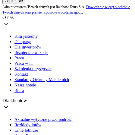
Zapisz się
Administratorem Twoich danych jest Rainbow Tours S.A.
Dowiedz się więcej o ochronie
Twoich danych oraz prawie i sposobie wycofania zgody
.
O nas
Kim jesteśmy
Dla prasy
Dla inwestorów
Bezpieczne wakacje
Praca
Praca w IT
Szkolenia turystyczne
Kontakt
Standardy Ochrony Małoletnich
Nasze hotele
Biura
Dla klientów
Aktualne wytyczne przed podróżą
Rozkłady lotów
Linie lotnicze