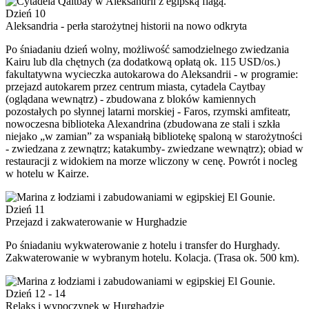
Dzień 10
Aleksandria - perła starożytnej historii na nowo odkryta
Po śniadaniu dzień wolny, możliwość samodzielnego zwiedzania
Kairu lub dla chętnych (za dodatkową opłatą ok. 115 USD/os.)
fakultatywna wycieczka autokarowa do Aleksandrii - w programie:
przejazd autokarem przez centrum miasta, cytadela Caytbay
(oglądana wewnątrz) - zbudowana z bloków kamiennych
pozostałych po słynnej latarni morskiej - Faros, rzymski amfiteatr,
nowoczesna biblioteka Alexandrina (zbudowana ze stali i szkła
niejako „w zamian” za wspaniałą bibliotekę spaloną w starożytności
- zwiedzana z zewnątrz; katakumby- zwiedzane wewnątrz); obiad w
restauracji z widokiem na morze wliczony w cenę. Powrót i nocleg
w hotelu w Kairze.
Dzień 11
Przejazd i zakwaterowanie w Hurghadzie
Po śniadaniu wykwaterowanie z hotelu i transfer do Hurghady.
Zakwaterowanie w wybranym hotelu. Kolacja. (Trasa ok. 500 km).
Dzień 12 - 14
Relaks i wypoczynek w Hurghadzie