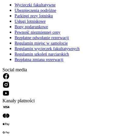
Wycieczki fakultatywne
Ubezpieczenia podróżne
Parkingi przy lotnisku
Usługi lotniskowe
Bony podarunkowe
Pewność niezmiennej ceny
Bezpłatne odwołanie rezerwacji
Regulamin miejsc w samolocie
Regulamin wycieczek fakultatywnych
Regulamin szkoleń narciarskich
Bezpłatna zmiana rezerwacji
Social media
Kanały płatności