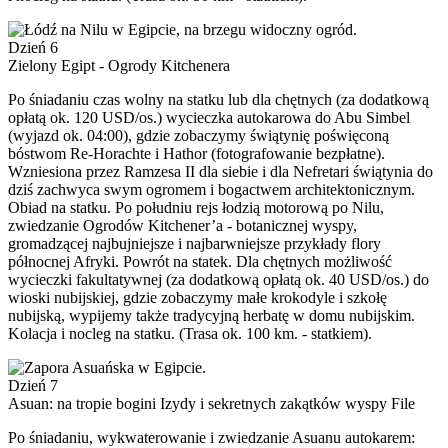
Dzień 6
Zielony Egipt - Ogrody Kitchenera
Po śniadaniu czas wolny na statku lub dla chętnych (za dodatkową
opłatą ok. 120 USD/os.) wycieczka autokarowa do Abu Simbel
(wyjazd ok. 04:00), gdzie zobaczymy świątynię poświęconą
bóstwom Re-Horachte i Hathor (fotografowanie bezpłatne).
Wzniesiona przez Ramzesa II dla siebie i dla Nefretari świątynia do
dziś zachwyca swym ogromem i bogactwem architektonicznym.
Obiad na statku. Po południu rejs łodzią motorową po Nilu,
zwiedzanie Ogrodów Kitchener’a - botanicznej wyspy,
gromadzącej najbujniejsze i najbarwniejsze przykłady flory
północnej Afryki. Powrót na statek. Dla chętnych możliwość
wycieczki fakultatywnej (za dodatkową opłatą ok. 40 USD/os.) do
wioski nubijskiej, gdzie zobaczymy małe krokodyle i szkołę
nubijską, wypijemy także tradycyjną herbatę w domu nubijskim.
Kolacja i nocleg na statku. (Trasa ok. 100 km. - statkiem).
Dzień 7
Asuan: na tropie bogini Izydy i sekretnych zakątków wyspy File
Po śniadaniu, wykwaterowanie i zwiedzanie Asuanu autokarem: