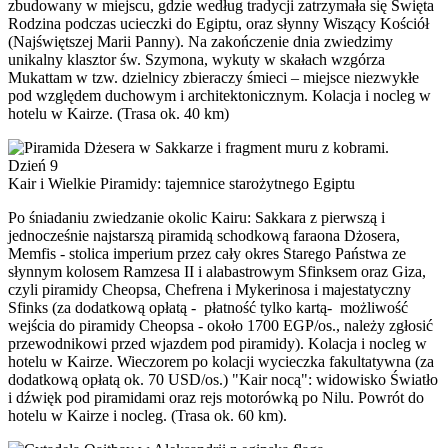
zbudowany w miejscu, gdzie według tradycji zatrzymała się Święta
Rodzina podczas ucieczki do Egiptu, oraz słynny Wiszący Kościół
(Najświętszej Marii Panny). Na zakończenie dnia zwiedzimy
unikalny klasztor św. Szymona, wykuty w skałach wzgórza
Mukattam w tzw. dzielnicy zbieraczy śmieci – miejsce niezwykłe
pod względem duchowym i architektonicznym. Kolacja i nocleg w
hotelu w Kairze. (Trasa ok. 40 km)
Dzień 9
Kair i Wielkie Piramidy: tajemnice starożytnego Egiptu
Po śniadaniu zwiedzanie okolic Kairu: Sakkara z pierwszą i
jednocześnie najstarszą piramidą schodkową faraona Dżosera,
Memfis - stolica imperium przez cały okres Starego Państwa ze
słynnym kolosem Ramzesa II i alabastrowym Sfinksem oraz Giza,
czyli piramidy Cheopsa, Chefrena i Mykerinosa i majestatyczny
Sfinks (za dodatkową opłatą - płatność tylko kartą- możliwość
wejścia do piramidy Cheopsa - około 1700 EGP/os., należy zgłosić
przewodnikowi przed wjazdem pod piramidy). Kolacja i nocleg w
hotelu w Kairze. Wieczorem po kolacji wycieczka fakultatywna (za
dodatkową opłatą ok. 70 USD/os.) "Kair nocą": widowisko Światło
i dźwięk pod piramidami oraz rejs motorówką po Nilu. Powrót do
hotelu w Kairze i nocleg. (Trasa ok. 60 km).