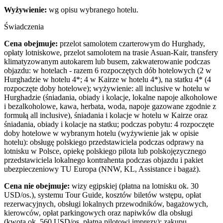
Wyżywienie:
wg opisu wybranego hotelu.
Świadczenia
Cena obejmuje:
przelot samolotem czarterowym do Hurghady,
opłaty lotniskowe, przelot samolotem na trasie Asuan-Kair, transfery
klimatyzowanym autokarem lub busem, zakwaterowanie podczas
objazdu: w hotelach - razem 6 rozpoczętych dób hotelowych (2 w
Hurghadzie w hotelu 4*; 4 w Kairze w hotelu 4*), na statku 4* (4
rozpoczęte doby hotelowe); wyżywienie: all inclusive w hotelu w
Hurghadzie (śniadania, obiady i kolacje, lokalne napoje alkoholowe
i bezalkoholowe, kawa, herbata, woda, napoje gazowane zgodnie z
formułą all inclusive), śniadania i kolacje w hotelu w Kairze oraz
śniadania, obiady i kolacje na statku; podczas pobytu: 4 rozpoczęte
doby hotelowe w wybranym hotelu (wyżywienie jak w opisie
hotelu): obsługę polskiego przedstawiciela podczas odprawy na
lotnisku w Polsce, opiekę polskiego pilota lub polskojęzycznego
przedstawiciela lokalnego kontrahenta podczas objazdu i pakiet
ubezpieczeniowy TU Europa (NNW, KL, Assistance i bagaż).
Cena nie obejmuje:
wizy egipskiej (płatna na lotnisku ok. 30
USD/os.), systemu Tour Guide, kosztów biletów wstępu, opłat
rezerwacyjnych, obsługi lokalnych przewodników, bagażowych,
kierowców, opłat parkingowych oraz napiwków dla obsługi
(kwota ok. 560 USD/os. płatna pilotowi imprezy); zakupu