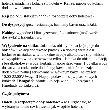
hotelu), śniadania i kolacje (w hotelu w Kairze, napoje do kolacji
dodatkowo płatne).
Rejs po Nilu statkiem
**** (4 rozpoczęte doby hotelowe).
Do dyspozycji gości:
restauracja, bar, mały basen oraz leżaki.
Kabiny:
wygodne i klimatyzowane, 2 - osobowe (możliwość
dostawki) z łazienką i wc.
Wyżywienie na statku:
śniadania, obiady i kolacje (napoje do
obiadów i kolacji dodatkowo płatne). Za dopłatą wersja All
Inclusive na statku: w tym lokalne napoje alkoholowe (np. whisky,
za wyjątkiem wina - serwowana tylko 1 lampka do obiadu i kolacji)
i bezalkoholowe (woda, herbata i napoje gazowane, 1 butelka wody
dostarczana codziennie do kabiny; kawa - niektóre rodzaje
dodatkowo płatne) serwowane w głównym barze (najczęściej
10:00-22:00).Uwaga!!! Napoje podawane są w plastikowych
kubkach.
Uwaga!
śniadanie i kolacja w dniu 3. (przejazd z
Hurghady do Luksoru).
Część pobytowa
Hotele (4 rozpoczęte doby hotelowe)
- w Hurghadzie, w
wybranym hotelu (świadczenia jak w opisie hotelu).