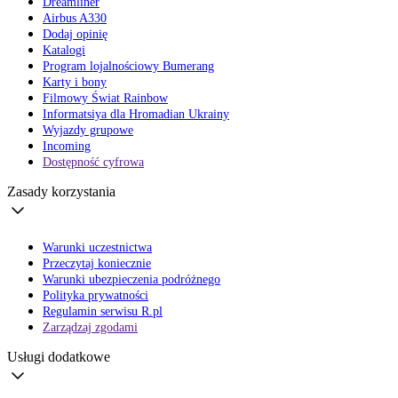
Dreamliner
Airbus A330
Dodaj opinię
Katalogi
Program lojalnościowy Bumerang
Karty i bony
Filmowy Świat Rainbow
Informatsiya dla Hromadian Ukrainy
Wyjazdy grupowe
Incoming
Dostępność cyfrowa
Zasady korzystania
Warunki uczestnictwa
Przeczytaj koniecznie
Warunki ubezpieczenia podróżnego
Polityka prywatności
Regulamin serwisu R.pl
Zarządzaj zgodami
Usługi dodatkowe