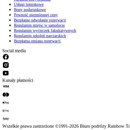
Usługi lotniskowe
Bony podarunkowe
Pewność niezmiennej ceny
Bezpłatne odwołanie rezerwacji
Regulamin miejsc w samolocie
Regulamin wycieczek fakultatywnych
Regulamin szkoleń narciarskich
Bezpłatna zmiana rezerwacji
Social media
Kanały płatności
Wszelkie prawa zastrzeżone ©1991-2026 Biuro podróży Rainbow To