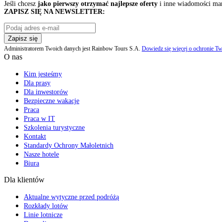
Jeśli chcesz
jako pierwszy otrzymać najlepsze oferty
i inne wiadomości ma
ZAPISZ SIĘ NA NEWSLETTER:
Zapisz się
Administratorem Twoich danych jest Rainbow Tours S.A.
Dowiedz się więcej o ochronie Tw
O nas
Kim jesteśmy
Dla prasy
Dla inwestorów
Bezpieczne wakacje
Praca
Praca w IT
Szkolenia turystyczne
Kontakt
Standardy Ochrony Małoletnich
Nasze hotele
Biura
Dla klientów
Aktualne wytyczne przed podróżą
Rozkłady lotów
Linie lotnicze