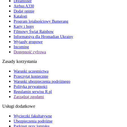
Dreamliner
Airbus A330
Dodaj opinię
Katalogi
Program lojalnościowy Bumerang
Karty i bony
Filmowy Świat Rainbow
Informatsiya dla Hromadian Ukrainy
Wyjazdy grupowe
Incoming
Dostępność cyfrowa
Zasady korzystania
Warunki uczestnictwa
Przeczytaj koniecznie
Warunki ubezpieczenia podróżnego
Polityka prywatności
Regulamin serwisu R.pl
Zarządzaj zgodami
Usługi dodatkowe
Wycieczki fakultatywne
Ubezpieczenia podróżne
Parkingi przy lotnisku