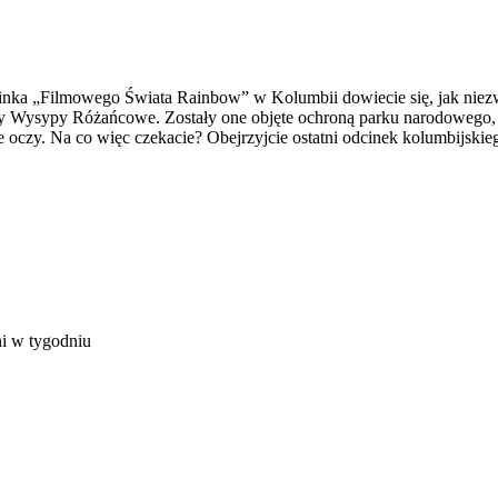
nka „Filmowego Świata Rainbow” w Kolumbii dowiecie się, jak niezwyk
y Wysypy Różańcowe. Zostały one objęte ochroną parku narodowego, dz
e oczy. Na co więc czekacie? Obejrzyjcie ostatni odcinek kolumbijsk
ni w tygodniu