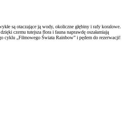
łe są otaczające ją wody, okoliczne głębiny i rafy koralowe.
ięki czemu tutejsza flora i fauna naprawdę oszałamiają
iego cyklu „Filmowego Świata Rainbow” i pędem do rezerwacji!