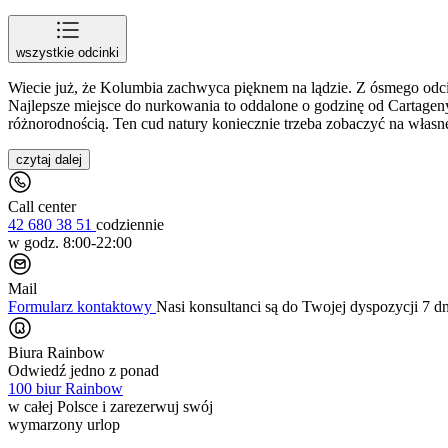
wszystkie odcinki
Wiecie już, że Kolumbia zachwyca pięknem na lądzie. Z ósmego odci
Najlepsze miejsce do nurkowania to oddalone o godzinę od Cartagen
różnorodnością. Ten cud natury koniecznie trzeba zobaczyć na własn
czytaj dalej
Call center
42 680 38 51
codziennie
w godz. 8:00-22:00
Mail
Formularz kontaktowy
Nasi konsultanci są do Twojej dyspozycji 7 d
Biura Rainbow
Odwiedź jedno z ponad
100 biur Rainbow
w całej Polsce i zarezerwuj swój
wymarzony urlop