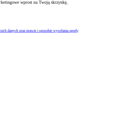
rketingowe wprost na Twoją skrzynkę,
oich danych oraz prawie i sposobie wycofania zgody
.