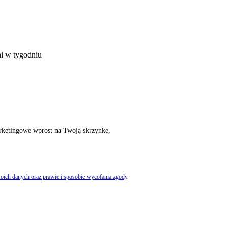
ni w tygodniu
rketingowe wprost na Twoją skrzynkę,
oich danych oraz prawie i sposobie wycofania zgody
.