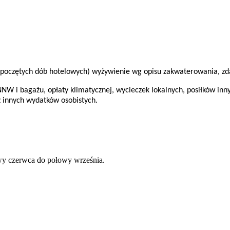
ozpoczętych dób hotelowych) wyżywienie wg opisu zakwaterowania, zda
NNW i bagażu, opłaty klimatycznej, wycieczek lokalnych, posiłków in
z innych wydatków osobistych.
wy czerwca do połowy września.