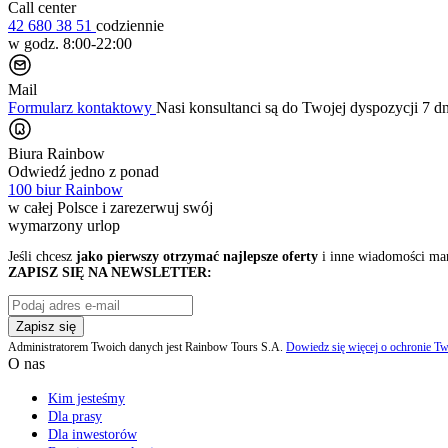
Call center
42 680 38 51
codziennie
w godz. 8:00-22:00
Mail
Formularz kontaktowy
Nasi konsultanci są do Twojej dyspozycji 7 d
Biura Rainbow
Odwiedź jedno z ponad
100 biur Rainbow
w całej Polsce i zarezerwuj swój
wymarzony urlop
Jeśli chcesz
jako pierwszy otrzymać najlepsze oferty
i inne wiadomości ma
ZAPISZ SIĘ NA NEWSLETTER:
Zapisz się
Administratorem Twoich danych jest Rainbow Tours S.A.
Dowiedz się więcej o ochronie Tw
O nas
Kim jesteśmy
Dla prasy
Dla inwestorów