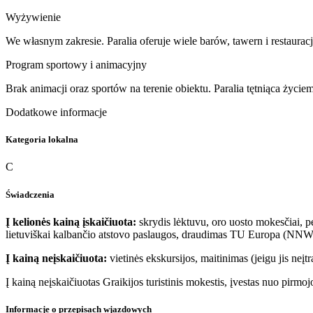
Wyżywienie
We własnym zakresie. Paralia oferuje wiele barów, tawern i restaurac
Program sportowy i animacyjny
Brak animacji oraz sportów na terenie obiektu. Paralia tętniąca życ
Dodatkowe informacje
Kategoria lokalna
C
Świadczenia
Į kelionės kainą įskaičiuota:
skrydis lėktuvu, oro uosto mokesčiai, p
lietuviškai kalbančio atstovo paslaugos, draudimas TU Europa (NNW,
Į kainą neįskaičiuota:
vietinės ekskursijos, maitinimas (jeigu jis neį
Į kainą neįskaičiuotas Graikijos turistinis mokestis, įvestas nuo pir
Informacje o przepisach wjazdowych