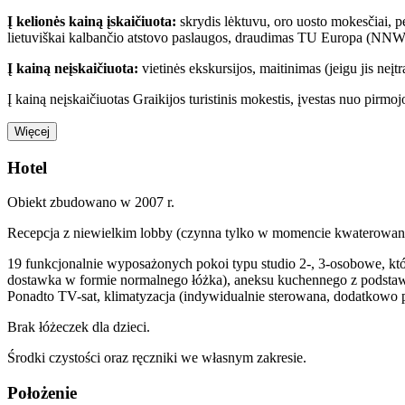
Į kelionės kainą įskaičiuota:
skrydis lėktuvu, oro uosto mokesčiai, p
lietuviškai kalbančio atstovo paslaugos, draudimas TU Europa (NNW,
Į kainą neįskaičiuota:
vietinės ekskursijos, maitinimas (jeigu jis neį
Į kainą neįskaičiuotas Graikijos turistinis mokestis, įvestas nuo pir
Więcej
Hotel
Obiekt zbudowano w 2007 r.
Recepcja z niewielkim lobby (czynna tylko w momencie kwaterowania 
19 funkcjonalnie wyposażonych pokoi typu studio 2-, 3-osobowe, któr
dostawka w formie normalnego łóżka), aneksu kuchennego z podstawo
Ponadto TV-sat, klimatyzacja (indywidualnie sterowana, dodatkowo 
Brak łóżeczek dla dzieci.
Środki czystości oraz ręczniki we własnym zakresie.
Położenie