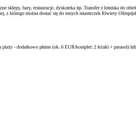
czne sklepy, bary, restauracje, dyskoteka itp. Transfer z lotniska do ob
iej, z którego można dostać się do innych miasteczek Riwiery Olimpijsk
 na plaży - dodatkowo płatne (ok. 6 EUR/komplet: 2 leżaki + parasol) 