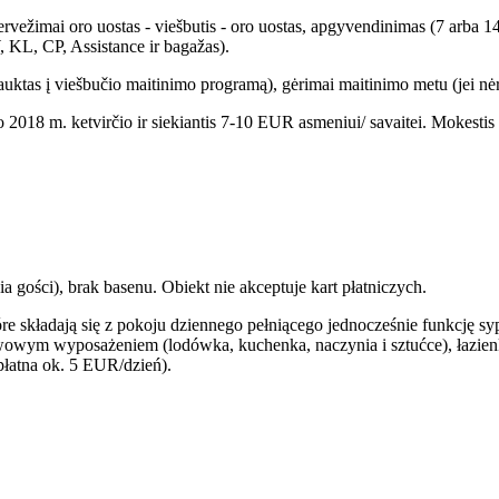
ervežimai oro uostas - viešbutis - oro uostas, apgyvendinimas (7 arba
 KL, CP, Assistance ir bagažas).
trauktas į viešbučio maitinimo programą), gėrimai maitinimo metu (jei nėr
mojo 2018 m. ketvirčio ir siekiantis 7-10 EUR asmeniui/ savaitei. Mokes
gości), brak basenu. Obiekt nie akceptuje kart płatniczych.
e składają się z pokoju dziennego pełniącego jednocześnie funkcję syp
wym wyposażeniem (lodówka, kuchenka, naczynia i sztućce), łazienki 
płatna ok. 5 EUR/dzień).