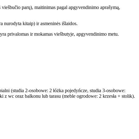
 14 viešbučio parų), maitinimas pagal apgyvendinimo aprašymą,
a nurodyta kitaip) ir asmeninės išlaidos.
tis yra privalomas ir mokamas viešbutyje, apgyvendinimo metu.
ialni (studia 2-osobowe: 2 łóżka pojedyńcze, studia 3-osobowe:
z wc oraz balkonu lub tarasu (meble ogrodowe: 2 krzesła + stolik).