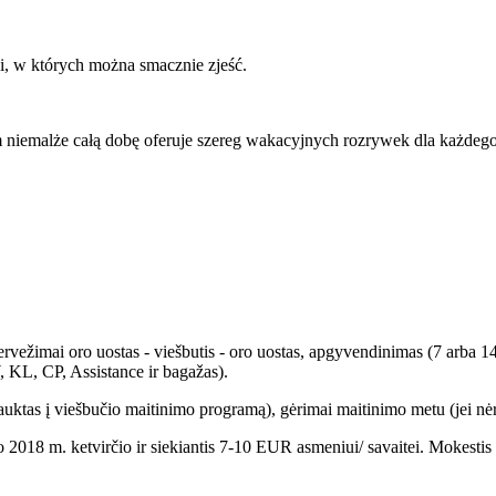
ji, w których można smacznie zjeść.
iem niemalże całą dobę oferuje szereg wakacyjnych rozrywek dla każde
ervežimai oro uostas - viešbutis - oro uostas, apgyvendinimas (7 arba
 KL, CP, Assistance ir bagažas).
trauktas į viešbučio maitinimo programą), gėrimai maitinimo metu (jei nėr
mojo 2018 m. ketvirčio ir siekiantis 7-10 EUR asmeniui/ savaitei. Mokes