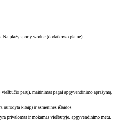
go. Na plaży sporty wodne (dodatkowo płatne).
 14 viešbučio parų), maitinimas pagal apgyvendinimo aprašymą,
a nurodyta kitaip) ir asmeninės išlaidos.
tis yra privalomas ir mokamas viešbutyje, apgyvendinimo metu.