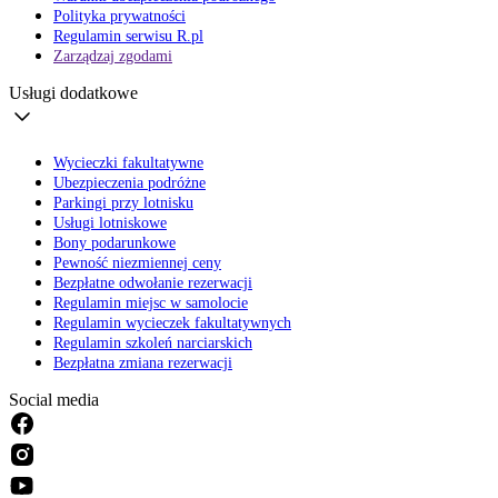
Polityka prywatności
Regulamin serwisu R.pl
Zarządzaj zgodami
Usługi dodatkowe
Wycieczki fakultatywne
Ubezpieczenia podróżne
Parkingi przy lotnisku
Usługi lotniskowe
Bony podarunkowe
Pewność niezmiennej ceny
Bezpłatne odwołanie rezerwacji
Regulamin miejsc w samolocie
Regulamin wycieczek fakultatywnych
Regulamin szkoleń narciarskich
Bezpłatna zmiana rezerwacji
Social media