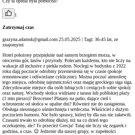
Czy ta opinia była pomocna?
1
Zatrzymaj czas
grazyna.adamsk@gmail.com 25.05.2025
| Tagi: 36-45 lat, ze
znajomymi
Hotel położony przepięknie nad samym brzegiem morza, w
otoczeniu gór, lasów i przyrody. Polecam każdemu, kto nie liczy na
wakacje all inclusive z piekła rodem. Noclegi w budynku z 1922
roku dają poczucie odrobiny przeniesienia się w czasie (pokoje
remontowane i odświeżane cyklicznie). Można poczuć atmosferę
tego miejsca, odrobinę tajemniczości oraz magię greckiego siga siga.
Zdecydowanie miejsce dla osób lubiących i ceniących sobie spokój
oraz naturę. Wschody słońca widziane z tarasu lub pobliskiej plaży
(1 min pieszo)? Bezcenne! Platany na patio, dające cień i
schronienie od słońca w upalne dni? Również nie do zastąpienia.
Obsługa nieustająco uśmiechnięta i serdeczna. Właściciel z dużym
poczuciem humoru. Nie było sprawy, której by dla nas nie załatwili.
Czasami trwało to odrobinę dłużej, niż na co dzień tego
oczekujemy, ale? To przecież Grecja! Tutaj nie liczy się zegarek i
godzina, a czas. 😉 Jedzenie dla naszej grupy, w zupełności