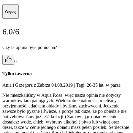
Więcej
6.0/6
Czy ta opinia była pomocna?
6
Tylko tawerna
Ania i Grzegorz z Zabrza 04.08.2019
| Tagi: 26-35 lat, w parze
Nie mieszkaliśmy w Aqua Rosa, więc nasza opinia nie dotyczy
warunków tam panujących. Wielokrotnie natomiast mieliśmy
przyjemność jadać tam obiady i byliśmy zachwyceni. Jedzenie
zawsze było pyszne i świeże, a porcje tak duże, że po obiedzie nie
potrzebowaliśmy już jeść kolacji ) Zamawiając obiad w cenie
dostajesz wodę, chleb, wybrany alkohol ( piwo lub wino) oraz
deser, także w cenie jednego obiadu masz pełen posiłek. Serdecznie
polecamy posiłki w Aqua Rosa i dziękujemy za przemiłą obsługę.