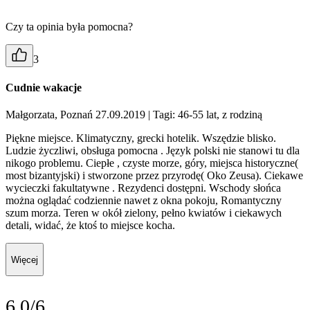
Czy ta opinia była pomocna?
3
Cudnie wakacje
Małgorzata, Poznań 27.09.2019
| Tagi: 46-55 lat, z rodziną
Piękne miejsce. Klimatyczny, grecki hotelik. Wszędzie blisko.
Ludzie życzliwi, obsługa pomocna . Język polski nie stanowi tu dla
nikogo problemu. Ciepłe , czyste morze, góry, miejsca historyczne(
most bizantyjski) i stworzone przez przyrodę( Oko Zeusa). Ciekawe
wycieczki fakultatywne . Rezydenci dostępni. Wschody słońca
można oglądać codziennie nawet z okna pokoju, Romantyczny
szum morza. Teren w okół zielony, pełno kwiatów i ciekawych
detali, widać, że ktoś to miejsce kocha.
Więcej
6.0/6