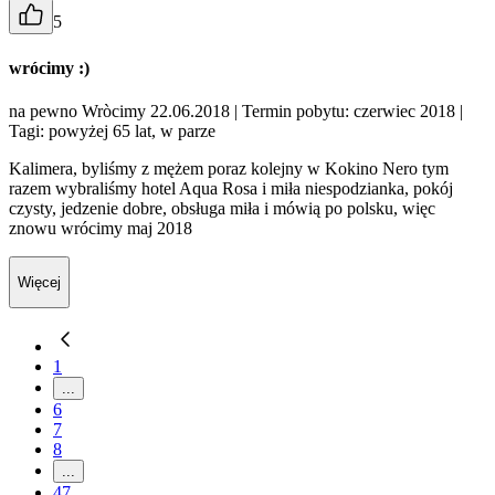
5
wrócimy :)
na pewno Wròcimy 22.06.2018
| Termin pobytu: czerwiec 2018
|
Tagi: powyżej 65 lat, w parze
Kalimera, byliśmy z mężem poraz kolejny w Kokino Nero tym
razem wybraliśmy hotel Aqua Rosa i miła niespodzianka, pokój
czysty, jedzenie dobre, obsługa miła i mówią po polsku, więc
znowu wrócimy maj 2018
Więcej
1
...
6
7
8
...
47