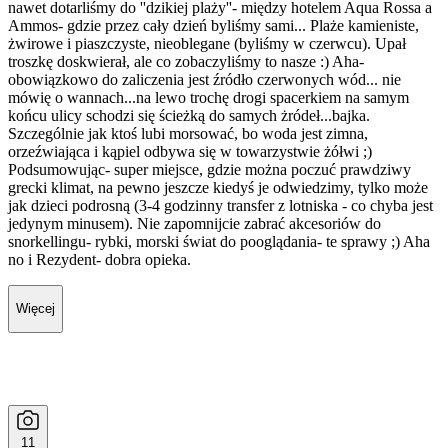
nawet dotarliśmy do ''dzikiej plaży''- między hotelem Aqua Rossa a
Ammos- gdzie przez cały dzień byliśmy sami... Plaże kamieniste,
żwirowe i piaszczyste, nieoblegane (byliśmy w czerwcu). Upał
troszkę doskwierał, ale co zobaczyliśmy to nasze :) Aha-
obowiązkowo do zaliczenia jest źródło czerwonych wód... nie
mówię o wannach...na lewo trochę drogi spacerkiem na samym
końcu ulicy schodzi się ścieżką do samych żródeł...bajka.
Szczególnie jak ktoś lubi morsować, bo woda jest zimna,
orzeźwiająca i kąpiel odbywa się w towarzystwie żółwi ;)
Podsumowując- super miejsce, gdzie można poczuć prawdziwy
grecki klimat, na pewno jeszcze kiedyś je odwiedzimy, tylko może
jak dzieci podrosną (3-4 godzinny transfer z lotniska - co chyba jest
jedynym minusem). Nie zapomnijcie zabrać akcesoriów do
snorkellingu- rybki, morski świat do pooglądania- te sprawy ;) Aha
no i Rezydent- dobra opieka.
Więcej
11