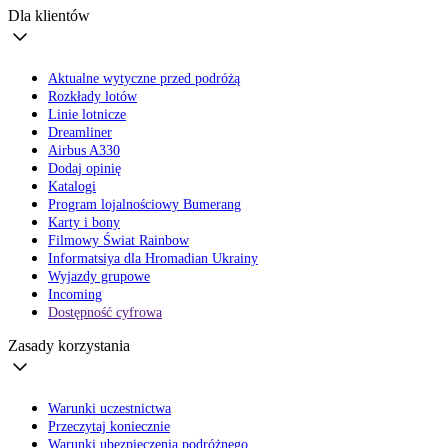
Dla klientów
Aktualne wytyczne przed podróżą
Rozkłady lotów
Linie lotnicze
Dreamliner
Airbus A330
Dodaj opinię
Katalogi
Program lojalnościowy Bumerang
Karty i bony
Filmowy Świat Rainbow
Informatsiya dla Hromadian Ukrainy
Wyjazdy grupowe
Incoming
Dostępność cyfrowa
Zasady korzystania
Warunki uczestnictwa
Przeczytaj koniecznie
Warunki ubezpieczenia podróżnego