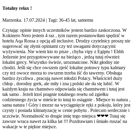
Totalny relax !
Marzenka. 17.07.2024
| Tagi: 36-45 lat, samemu
Czytając opinie innych uczestników jestem bardzo zaskoczona. W
Kokinero Nero jestem 4 raz , tym razem postanowiłam spędzić w
hotelu Aqa Rossa z opcją all inclusive. Drodzy czytelnicy proszę nie
sugerować się złymi opiniami czy też uwagami dotyczącymi
wyżywienia. Nie wiem kto to pisze , chyba vipy z Egiptu ! Ehhh
Jedzenie jest przygotowywane na bieżąco , jedzą tutaj również
lokalni grecy. Wszystko świeże, urozmaicone. Nikt głodny nie
chodzi. Jeśli się chce owszem zjeść lokalne potrawy typu kalmary
czy też owoce morza to owszem trzeba iść do tawerny. Obsługa
bardzo życzliwa , pracują nawet młodzi Polacy. Właściciel duży
chłop , dorodny grek, ale miły i zna j.polski ale da się lubić. W
każdym kraju na chamstwo odpowiada się chamstwem i tutaj jest
tak samo . Jeżeli ktoś pragnie totalnego resetu od zgiełku
codziennego życia w mieście to tutaj to osiągnie . Miejsce to natura ,
sama natura ! Góry i morze na wyciągnięcie ręki z pokoju, który jest
czysty i posiada klimatyzację w cenie pobytu . Polecam serdecznie i
uczciwie. Normalność to drugie imię tego miejsca ❤❤❤ Tutaj się
zawsze wraca nawet za kilka lat !!! Pozdrawiam i śmiało ruszać na
wakacje w te piękne miejsce.