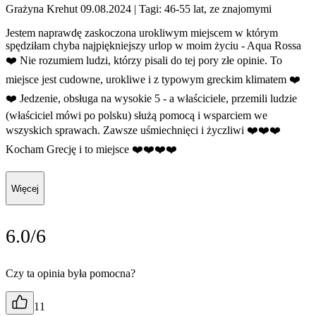
Grażyna Krehut 09.08.2024
| Tagi: 46-55 lat, ze znajomymi
Jestem naprawdę zaskoczona urokliwym miejscem w którym
spędziłam chyba najpiękniejszy urlop w moim życiu - Aqua Rossa
❤️ Nie rozumiem ludzi, którzy pisali do tej pory złe opinie. To
miejsce jest cudowne, urokliwe i z typowym greckim klimatem ❤️
❤️ Jedzenie, obsługa na wysokie 5 - a właściciele, przemili ludzie
(właściciel mówi po polsku) służą pomocą i wsparciem we
wszyskich sprawach. Zawsze uśmiechnięci i życzliwi ❤️❤️❤️
Kocham Grecję i to miejsce ❤️❤️❤️❤️
Więcej
6.0/6
Czy ta opinia była pomocna?
11