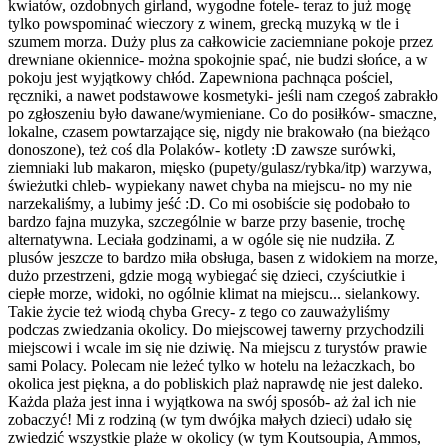
kwiatów, ozdobnych girland, wygodne fotele- teraz to już mogę
tylko powspominać wieczory z winem, grecką muzyką w tle i
szumem morza. Duży plus za całkowicie zaciemniane pokoje przez
drewniane okiennice- można spokojnie spać, nie budzi słońce, a w
pokoju jest wyjątkowy chłód. Zapewniona pachnąca pościel,
ręczniki, a nawet podstawowe kosmetyki- jeśli nam czegoś zabrakło
po zgłoszeniu było dawane/wymieniane. Co do posiłków- smaczne,
lokalne, czasem powtarzające się, nigdy nie brakowało (na bieżąco
donoszone), też coś dla Polaków- kotlety :D zawsze surówki,
ziemniaki lub makaron, mięsko (pupety/gulasz/rybka/itp) warzywa,
świeżutki chleb- wypiekany nawet chyba na miejscu- no my nie
narzekaliśmy, a lubimy jeść :D. Co mi osobiście się podobało to
bardzo fajna muzyka, szczególnie w barze przy basenie, trochę
alternatywna. Leciała godzinami, a w ogóle się nie nudziła. Z
plusów jeszcze to bardzo miła obsługa, basen z widokiem na morze,
dużo przestrzeni, gdzie mogą wybiegać się dzieci, czyściutkie i
ciepłe morze, widoki, no ogólnie klimat na miejscu... sielankowy.
Takie życie też wiodą chyba Grecy- z tego co zauważyliśmy
podczas zwiedzania okolicy. Do miejscowej tawerny przychodzili
miejscowi i wcale im się nie dziwię. Na miejscu z turystów prawie
sami Polacy. Polecam nie leżeć tylko w hotelu na leżaczkach, bo
okolica jest piękna, a do pobliskich plaż naprawdę nie jest daleko.
Każda plaża jest inna i wyjątkowa na swój sposób- aż żal ich nie
zobaczyć! Mi z rodziną (w tym dwójka małych dzieci) udało się
zwiedzić wszystkie plaże w okolicy (w tym Koutsoupia, Ammos,