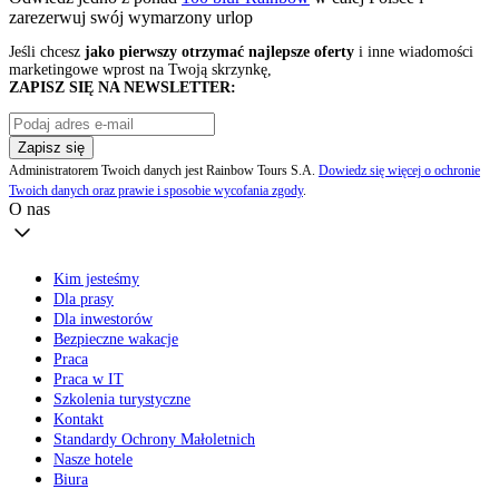
zarezerwuj swój
wymarzony urlop
Jeśli chcesz
jako pierwszy otrzymać najlepsze oferty
i inne wiadomości
marketingowe wprost na Twoją skrzynkę,
ZAPISZ SIĘ NA NEWSLETTER:
Zapisz się
Administratorem Twoich danych jest Rainbow Tours S.A.
Dowiedz się więcej o ochronie
Twoich danych oraz prawie i sposobie wycofania zgody
.
O nas
Kim jesteśmy
Dla prasy
Dla inwestorów
Bezpieczne wakacje
Praca
Praca w IT
Szkolenia turystyczne
Kontakt
Standardy Ochrony Małoletnich
Nasze hotele
Biura