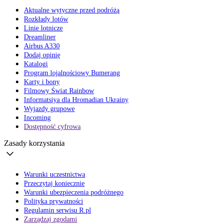
Aktualne wytyczne przed podróżą
Rozkłady lotów
Linie lotnicze
Dreamliner
Airbus A330
Dodaj opinię
Katalogi
Program lojalnościowy Bumerang
Karty i bony
Filmowy Świat Rainbow
Informatsiya dla Hromadian Ukrainy
Wyjazdy grupowe
Incoming
Dostępność cyfrowa
Zasady korzystania
Warunki uczestnictwa
Przeczytaj koniecznie
Warunki ubezpieczenia podróżnego
Polityka prywatności
Regulamin serwisu R.pl
Zarządzaj zgodami