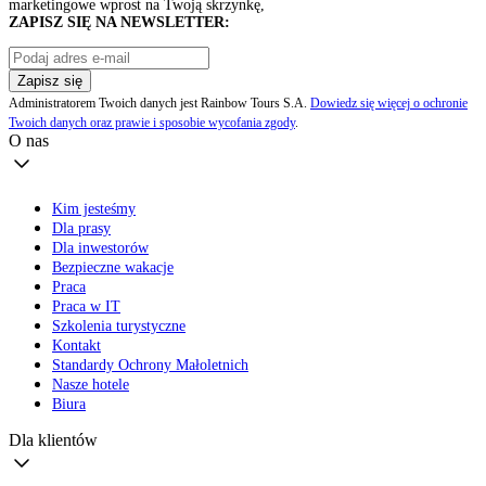
marketingowe wprost na Twoją skrzynkę,
ZAPISZ SIĘ NA NEWSLETTER:
Zapisz się
Administratorem Twoich danych jest Rainbow Tours S.A.
Dowiedz się więcej o ochronie
Twoich danych oraz prawie i sposobie wycofania zgody
.
O nas
Kim jesteśmy
Dla prasy
Dla inwestorów
Bezpieczne wakacje
Praca
Praca w IT
Szkolenia turystyczne
Kontakt
Standardy Ochrony Małoletnich
Nasze hotele
Biura
Dla klientów