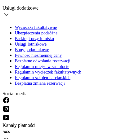
Usługi dodatkowe
Wycieczki fakultatywne
Ubezpieczenia podróżne
Parkingi przy lotnisku
Usługi lotniskowe
Bony podarunkowe
Pewność niezmiennej ceny
Bezpłatne odwołanie rezerwacji
Regulamin miejsc w samolocie
Regulamin wycieczek fakultatywnych
Regulamin szkoleń narciarskich
Bezpłatna zmiana rezerwacji
Social media
Kanały płatności