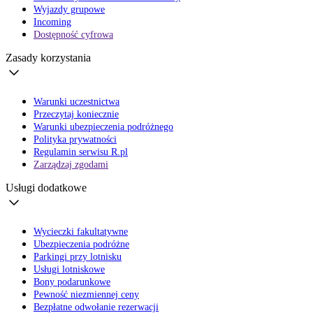
Wyjazdy grupowe
Incoming
Dostępność cyfrowa
Zasady korzystania
Warunki uczestnictwa
Przeczytaj koniecznie
Warunki ubezpieczenia podróżnego
Polityka prywatności
Regulamin serwisu R.pl
Zarządzaj zgodami
Usługi dodatkowe
Wycieczki fakultatywne
Ubezpieczenia podróżne
Parkingi przy lotnisku
Usługi lotniskowe
Bony podarunkowe
Pewność niezmiennej ceny
Bezpłatne odwołanie rezerwacji