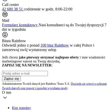
Call center
42 680 38 51
codziennie
w godz. 8:00-22:00
Mail
Formularz kontaktowy
Nasi konsultanci są do Twojej dyspozycji 7
dni w tygodniu
Biura Rainbow
Odwiedź jedno z ponad
100 biur Rainbow
w całej Polsce i
zarezerwuj swój
wymarzony urlop
Jeśli chcesz
jako pierwszy otrzymać najlepsze oferty
i inne wiadomości
marketingowe wprost na Twoją skrzynkę,
ZAPISZ SIĘ NA NEWSLETTER:
Zapisz się
Administratorem Twoich danych jest Rainbow Tours S.A.
Dowiedz się więcej o ochronie
Twoich danych oraz prawie i sposobie wycofania zgody
.
O nas
Kim jesteśmy