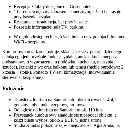
Recepcja z lobby dostępne dla Gości hotelu.
1 basen zewnętrzny z tarasem słonecznym, leżaki i parasole
przy basenie bezpłatne.
Restauracje: restauracja, bar przy basenie.
Pozostałe informacje: sala TV, parking.
W ogólnodostępnych częściach hotelu oraz pokojach Internet
Wi-Fi - bezpłatny.
Komfortowo urządzone pokoje, składające się z pokoju dziennego
pełniącego jednocześnie funkcję sypialni, aneksu kuchennego z
podstawowym wyposażeniem (lodówka, kuchenka, naczynia i
sztućce), łazienki z wc oraz balkonu lub tarasu (meble ogrodowe: 2
krzesła + stolik). Ponadto TV-sat, klimatyzacja (indywidualnie
sterowana, bezpłatnie).
Położenie
Transfer z lotniska na Santorini do obiektu trwa ok. 4-4,5
godziny i obejmuje przeprawę promową .
Odległość od lotniska na Santorini to ok. 110 km.
Przystanek autobusowy znajduje się nieopodal obiektu, a
koszt biletu wynosi około 2 EUR w jedną stronę.
Studia Annitas położone są w miejscowości Agia Anna, na