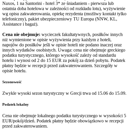
Naxos, 1 na Santorini - hotel 3* ze śniadaniem - pierwsza lub
ostatnia doba hotelowa w zależności od rozkładu lotu), wyżywienie
wg opisu zakwaterowania, opiekę rezydenta (możliwy kontakt tylko
telefoniczny), pakiet ubezpieczeniowy TU Europa (NNW, KL,
Assistance i bagaż).
Cena nie obejmuje:
wycieczek fakultatywnych, posiłków innych
niż wymienione w opisie wyżywienia przy każdym z hoteli,
napojów do posiłków jeśli w opisie hoteli nie podano inaczej oraz
innych wydatków osobistych. Uwaga: cena nie obejmuje greckiego
podatku turystycznego, którego wysokość zależy od standardu
hotelu i wynosi od 2 do 15 EUR za pokój za dzień pobytu. Podatek
płatny będzie w recepcji przed zakwaterowaniem. Szczegóły w
opisie hotelu.
Sezonowość
Zwykle wysoki sezon turystyczny w Grecji trwa od 15.06 do 15.09.
Podatek lokalny
Cena nie obejmuje lokalnego podatku turystycznego w wysokości 5
EUR/pokój/dzień. Podatek płatny będzie obowiązkowo w recepcji
przed zakwaterowaniem.