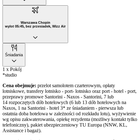
Warszawa Chopin
wylot 05:45, bez przesiadek, Wizz Air
Śniadania
1 x Pokój
*studio
Cena obejmuje:
przelot samolotem czarterowym, opłaty
lotniskowe, transfery lotnisko - port- lotnisko oraz port - hotel - port,
przeprawy promowe Santorini - Naxos - Santorini, 7 lub
14 rozpoczętych dób hotelowych (6 lub 13 dób hotelowych na
Naxos, 1 na Santorini - hotel 3* ze śniadaniem - pierwsza lub
ostatnia doba hotelowa w zależności od rozkładu lotu), wyżywienie
wg opisu zakwaterowania, opiekę rezydenta (możliwy kontakt tylko
telefoniczny), pakiet ubezpieczeniowy TU Europa (NNW, KL,
Assistance i bagaż).