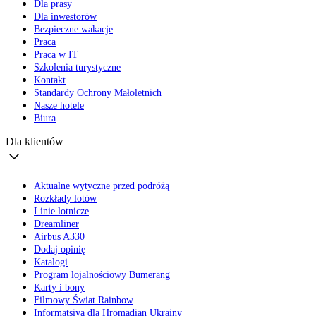
Dla prasy
Dla inwestorów
Bezpieczne wakacje
Praca
Praca w IT
Szkolenia turystyczne
Kontakt
Standardy Ochrony Małoletnich
Nasze hotele
Biura
Dla klientów
Aktualne wytyczne przed podróżą
Rozkłady lotów
Linie lotnicze
Dreamliner
Airbus A330
Dodaj opinię
Katalogi
Program lojalnościowy Bumerang
Karty i bony
Filmowy Świat Rainbow
Informatsiya dla Hromadian Ukrainy