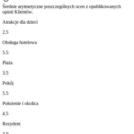
Średnie arytmetyczne poszczególnych ocen z opublikowanych
opinii Klientów.
Atrakcje dla dzieci
2.5
Obsługa hotelowa
5.5
Plaża
3.5
Pokój
5.5
Położenie i okolica
4.5
Rezydent
3.0