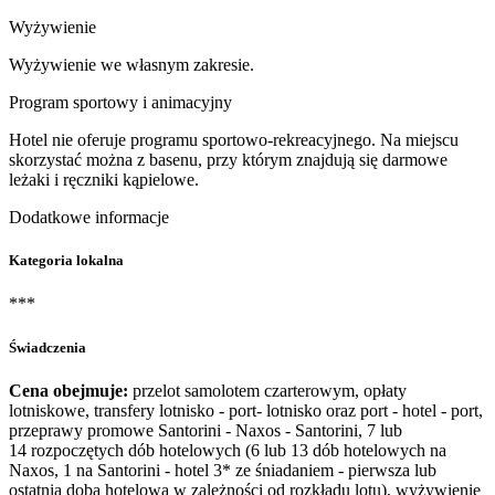
Wyżywienie
Wyżywienie we własnym zakresie.
Program sportowy i animacyjny
Hotel nie oferuje programu sportowo-rekreacyjnego. Na miejscu
skorzystać można z basenu, przy którym znajdują się darmowe
leżaki i ręczniki kąpielowe.
Dodatkowe informacje
Kategoria lokalna
***
Świadczenia
Cena obejmuje:
przelot samolotem czarterowym, opłaty
lotniskowe, transfery lotnisko - port- lotnisko oraz port - hotel - port,
przeprawy promowe Santorini - Naxos - Santorini, 7 lub
14 rozpoczętych dób hotelowych (6 lub 13 dób hotelowych na
Naxos, 1 na Santorini - hotel 3* ze śniadaniem - pierwsza lub
ostatnia doba hotelowa w zależności od rozkładu lotu), wyżywienie