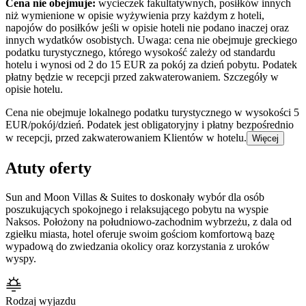
Cena nie obejmuje:
wycieczek fakultatywnych, posiłków innych
niż wymienione w opisie wyżywienia przy każdym z hoteli,
napojów do posiłków jeśli w opisie hoteli nie podano inaczej oraz
innych wydatków osobistych. Uwaga: cena nie obejmuje greckiego
podatku turystycznego, którego wysokość zależy od standardu
hotelu i wynosi od 2 do 15 EUR za pokój za dzień pobytu. Podatek
płatny będzie w recepcji przed zakwaterowaniem. Szczegóły w
opisie hotelu.
Cena nie obejmuje lokalnego podatku turystycznego w wysokości 5
EUR/pokój/dzień. Podatek jest obligatoryjny i płatny bezpośrednio
w recepcji, przed zakwaterowaniem Klientów w hotelu.
Więcej
Atuty oferty
Sun and Moon Villas & Suites to doskonały wybór dla osób
poszukujących spokojnego i relaksującego pobytu na wyspie
Naksos. Położony na południowo-zachodnim wybrzeżu, z dala od
zgiełku miasta, hotel oferuje swoim gościom komfortową bazę
wypadową do zwiedzania okolicy oraz korzystania z uroków
wyspy.
Rodzaj wyjazdu