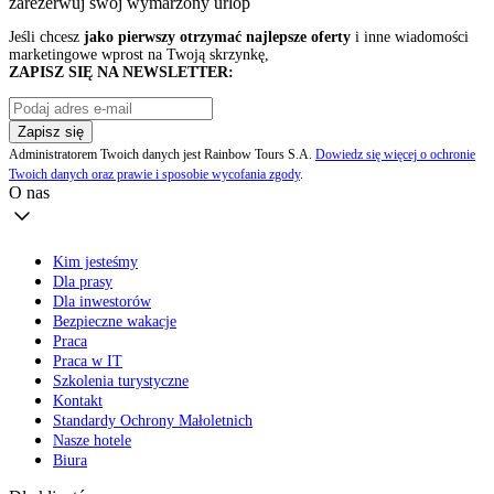
zarezerwuj swój
wymarzony urlop
Jeśli chcesz
jako pierwszy otrzymać najlepsze oferty
i inne wiadomości
marketingowe wprost na Twoją skrzynkę,
ZAPISZ SIĘ NA NEWSLETTER:
Zapisz się
Administratorem Twoich danych jest Rainbow Tours S.A.
Dowiedz się więcej o ochronie
Twoich danych oraz prawie i sposobie wycofania zgody
.
O nas
Kim jesteśmy
Dla prasy
Dla inwestorów
Bezpieczne wakacje
Praca
Praca w IT
Szkolenia turystyczne
Kontakt
Standardy Ochrony Małoletnich
Nasze hotele
Biura