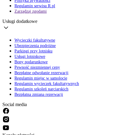
Polityka prywatności
Regulamin serwisu R.pl
Zarządzaj zgodami
Usługi dodatkowe
Wycieczki fakultatywne
Ubezpieczenia podróżne
Parkingi przy lotnisku
Usługi lotniskowe
Bony podarunkowe
Pewność niezmiennej ceny
Bezpłatne odwołanie rezerwacji
Regulamin miejsc w samolocie
Regulamin wycieczek fakultatywnych
Regulamin szkoleń narciarskich
Bezpłatna zmiana rezerwacji
Social media