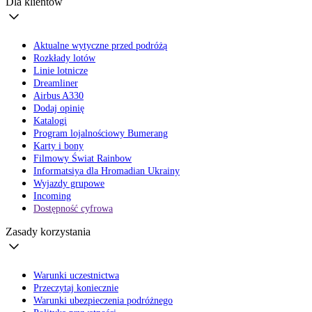
Dla klientów
Aktualne wytyczne przed podróżą
Rozkłady lotów
Linie lotnicze
Dreamliner
Airbus A330
Dodaj opinię
Katalogi
Program lojalnościowy Bumerang
Karty i bony
Filmowy Świat Rainbow
Informatsiya dla Hromadian Ukrainy
Wyjazdy grupowe
Incoming
Dostępność cyfrowa
Zasady korzystania
Warunki uczestnictwa
Przeczytaj koniecznie
Warunki ubezpieczenia podróżnego