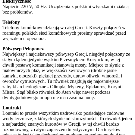
Elektryczność
Napięcie 220 V, 50 Hz. Urządzenia z polskimi wtyczkami działają
bez problemów.
Telefony
Telefony komórkowe działają w całej Grecji. Koszty połączeń w
roamingu polskich sieci komórkowych prosimy sprawdzać przed
wyjazdem u operatora.
Półwysep Peloponez
Największy i najciekawszy półwysep Grecji, niegdyś połączony ze
stałym lądem jedynie wąskim Przesmykiem Korynckim, w tej
chwili postawę komunikacji stanowią mosty. Miejsce to słynie z
malowniczych plaż, w większości żwirowych (drobne jasne
kamyki, otoczaki), pięknej przyrody, upraw oliwek, winorośli i
owoców cytrusowych. Tu również znajdują się najcenniejsze
zabytki archeologiczne - Olimpia, Mykeny, Epidauros, Korynt i
Mistra. Stąd blisko również do Aten więc nawet podczas
dwutygodniowego urlopu nie ma czasu na nudę.
Loutraki
Loutraki to przede wszystkim uzdrowisko posiadające cudowne
wody lecznicze, z których słynie od starożytności. To również jeden
z najbardziej znanych kurortów w Grecji, w tej chwili bardzo
rozbudowany, z całym zapleczem turystycznym. Dla turystów
miejsce to jest także doskonałym punktem wypadowym do Aten,