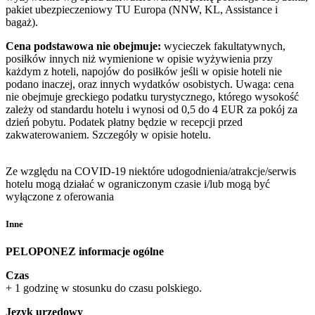
pakiet ubezpieczeniowy TU Europa (NNW, KL, Assistance i
bagaż).
Cena podstawowa nie obejmuje:
wycieczek fakultatywnych,
posiłków innych niż wymienione w opisie wyżywienia przy
każdym z hoteli, napojów do posiłków jeśli w opisie hoteli nie
podano inaczej, oraz innych wydatków osobistych. Uwaga: cena
nie obejmuje greckiego podatku turystycznego, którego wysokość
zależy od standardu hotelu i wynosi od 0,5 do 4 EUR za pokój za
dzień pobytu. Podatek płatny będzie w recepcji przed
zakwaterowaniem. Szczegóły w opisie hotelu.
Ze względu na COVID-19 niektóre udogodnienia/atrakcje/serwis
hotelu mogą działać w ograniczonym czasie i/lub mogą być
wyłączone z oferowania
Inne
PELOPONEZ informacje ogólne
Czas
+ 1 godzinę w stosunku do czasu polskiego.
Język urzędowy