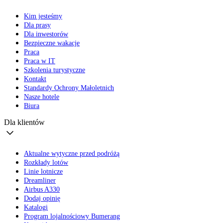
Kim jesteśmy
Dla prasy
Dla inwestorów
Bezpieczne wakacje
Praca
Praca w IT
Szkolenia turystyczne
Kontakt
Standardy Ochrony Małoletnich
Nasze hotele
Biura
Dla klientów
Aktualne wytyczne przed podróżą
Rozkłady lotów
Linie lotnicze
Dreamliner
Airbus A330
Dodaj opinię
Katalogi
Program lojalnościowy Bumerang