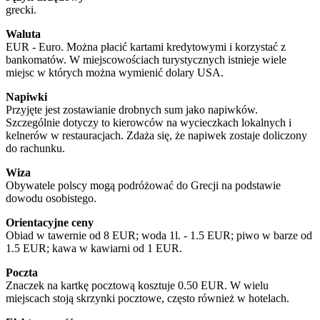
grecki.
Waluta
EUR - Euro. Można płacić kartami kredytowymi i korzystać z
bankomatów. W miejscowościach turystycznych istnieje wiele
miejsc w których można wymienić dolary USA.
Napiwki
Przyjęte jest zostawianie drobnych sum jako napiwków.
Szczególnie dotyczy to kierowców na wycieczkach lokalnych i
kelnerów w restauracjach. Zdaża się, że napiwek zostaje doliczony
do rachunku.
Wiza
Obywatele polscy mogą podróżować do Grecji na podstawie
dowodu osobistego.
Orientacyjne ceny
Obiad w tawernie od 8 EUR; woda 1l. - 1.5 EUR; piwo w barze od
1.5 EUR; kawa w kawiarni od 1 EUR.
Poczta
Znaczek na kartkę pocztową kosztuje 0.50 EUR. W wielu
miejscach stoją skrzynki pocztowe, często również w hotelach.