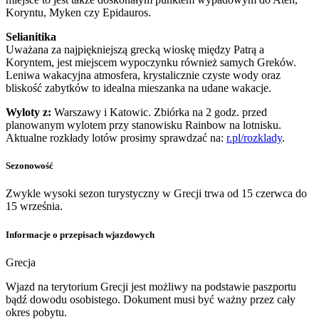
Koryntu, Myken czy Epidauros.
Selianitika
Uważana za najpiękniejszą grecką wioskę między Patrą a
Koryntem, jest miejscem wypoczynku również samych Greków.
Leniwa wakacyjna atmosfera, krystalicznie czyste wody oraz
bliskość zabytków to idealna mieszanka na udane wakacje.
Wyloty z:
Warszawy i Katowic. Zbiórka na 2 godz. przed
planowanym wylotem przy stanowisku Rainbow na lotnisku.
Aktualne rozkłady lotów prosimy sprawdzać na:
r.pl/rozklady
.
Sezonowość
Zwykle wysoki sezon turystyczny w Grecji trwa od 15 czerwca do
15 września.
Informacje o przepisach wjazdowych
Grecja
Wjazd na terytorium Grecji jest możliwy na podstawie paszportu
bądź dowodu osobistego. Dokument musi być ważny przez cały
okres pobytu.