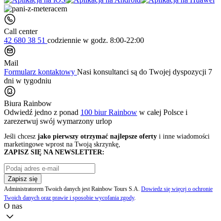
Call center
42 680 38 51
codziennie
w godz. 8:00-22:00
Mail
Formularz kontaktowy
Nasi konsultanci są do Twojej dyspozycji 7
dni w tygodniu
Biura Rainbow
Odwiedź jedno z ponad
100 biur Rainbow
w całej Polsce i
zarezerwuj swój
wymarzony urlop
Jeśli chcesz
jako pierwszy otrzymać najlepsze oferty
i inne wiadomości
marketingowe wprost na Twoją skrzynkę,
ZAPISZ SIĘ NA NEWSLETTER:
Zapisz się
Administratorem Twoich danych jest Rainbow Tours S.A.
Dowiedz się więcej o ochronie
Twoich danych oraz prawie i sposobie wycofania zgody
.
O nas