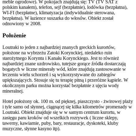
meble ogrodowe). W pokojach znajdują się: TV (TV SAT z
polskim kanałem), telefon, sejf (bezpłatnie), lodówka (bezpłatna),
WI-FI (bezpłatne), klimatyzacja (indywidualnie sterowana,
bezpłatna). W łazience suszarka do włosów. Obiekt został
odnowiony w 2008.
Położenie
Loutraki to jeden z najbardziej znanych greckich kurortów,
położone na wybrzeżu Zatoki Korynckiej, niedaleko ruin
starożytnego Koryntu i Kanału Korynckiego. Jest to również
najbardziej znane uzdrowisko, tutejsze gorące źródła dostarczają
bogatych w liczne minerały wód, które znajdują zastosowanie w
leczeniu wielu schorzeń i są wykorzystywane do zabiegów
upiększających. Stosuje się tu terapię pitną i przeróżne kąpiele. W
okolicznym parku można korzystać bezpłatnie z ujęcia wody
mineralnej.
Hotel położony ok. 100 m. od pięknej, piaszczysto - żwirowej plaży
i tyle samo od słynnej, ciągnącej się kilka kilometrów promenady w
Loutraki. Obiekt znajduje się w w samym centrum kurortu, w
zasięgu paru kroków od wszelkich rozrywek ( liczne sklepy,
tawerny, kawiarnie, puby, bary, restauracje, dyskoteki, kluby
muzyczne, słynne kasyno itp).