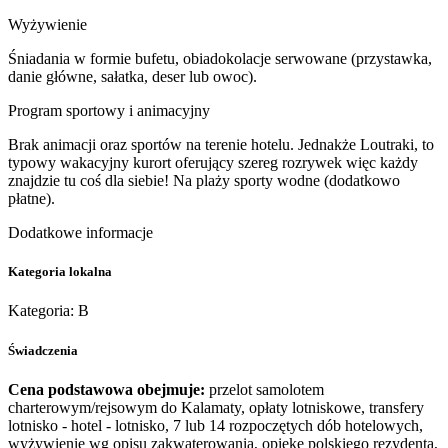
Wyżywienie
Śniadania w formie bufetu, obiadokolacje serwowane (przystawka,
danie główne, sałatka, deser lub owoc).
Program sportowy i animacyjny
Brak animacji oraz sportów na terenie hotelu. Jednakże Loutraki, to
typowy wakacyjny kurort oferujący szereg rozrywek więc każdy
znajdzie tu coś dla siebie! Na plaży sporty wodne (dodatkowo
płatne).
Dodatkowe informacje
Kategoria lokalna
Kategoria: B
Świadczenia
Cena podstawowa obejmuje:
przelot samolotem
charterowym/rejsowym do Kalamaty, opłaty lotniskowe, transfery
lotnisko - hotel - lotnisko, 7 lub 14 rozpoczętych dób hotelowych,
wyżywienie wg opisu zakwaterowania, opiekę polskiego rezydenta,