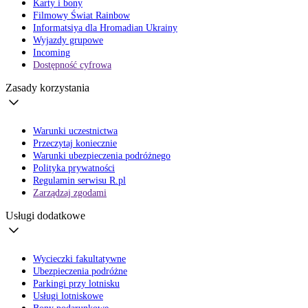
Karty i bony
Filmowy Świat Rainbow
Informatsiya dla Hromadian Ukrainy
Wyjazdy grupowe
Incoming
Dostępność cyfrowa
Zasady korzystania
Warunki uczestnictwa
Przeczytaj koniecznie
Warunki ubezpieczenia podróżnego
Polityka prywatności
Regulamin serwisu R.pl
Zarządzaj zgodami
Usługi dodatkowe
Wycieczki fakultatywne
Ubezpieczenia podróżne
Parkingi przy lotnisku
Usługi lotniskowe