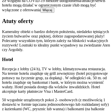
Ze względu na COVID-19 niektóre udogodnienia/atrakcje/serwis
hotelu mogą działać w ograniczonym czasie i/lub mogą być
wyłączone z oferowania
Więcej
Atuty oferty
Kameralny obiekt o bardzo dobrym położeniu, niedaleko tętniących
życiem bulwarów oraz pięknej, dobrze zagospodarowanej plaży!
Polecamy wszystkim tym, którym zależy na bliskości wakacyjnych
rozrywek! Loutraki to idealny punkt wypadowy na zwiedzanie Aten
czy Argolidy.
Hotel
Recepcja z lobby (24 h), TV w lobby, klimatyzowana restauracja.
Na terenie hotelu znajduje się grill zewnętrzny (hotel przygotowuje
potrawy na życzenie grup, za dopłatą) . W odległości ok. 50 m. od
hotelu znajduje się bankomat i bank, w którym można wymienić
waluty. Hotel posiada dostęp dla wózków inwalidzkich. Hotel
akceptuje karty płatniecze Visa i MasterCard.
50 wygodnie urządzonych pokoi 2- osobowych (z możliwością 1
dostawki w formie tapczanu jednoosobowego lub rozkładanej sofy)
z łazienkami (WC, prysznic lub wanna) i balkonami (na balkonie