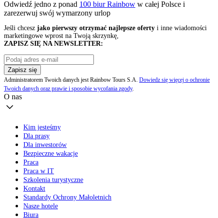
Odwiedź jedno z ponad
100 biur Rainbow
w całej Polsce i
zarezerwuj swój
wymarzony urlop
Jeśli chcesz
jako pierwszy otrzymać najlepsze oferty
i inne wiadomości
marketingowe wprost na Twoją skrzynkę,
ZAPISZ SIĘ NA NEWSLETTER:
Zapisz się
Administratorem Twoich danych jest Rainbow Tours S.A.
Dowiedz się więcej o ochronie
Twoich danych oraz prawie i sposobie wycofania zgody
.
O nas
Kim jesteśmy
Dla prasy
Dla inwestorów
Bezpieczne wakacje
Praca
Praca w IT
Szkolenia turystyczne
Kontakt
Standardy Ochrony Małoletnich
Nasze hotele
Biura