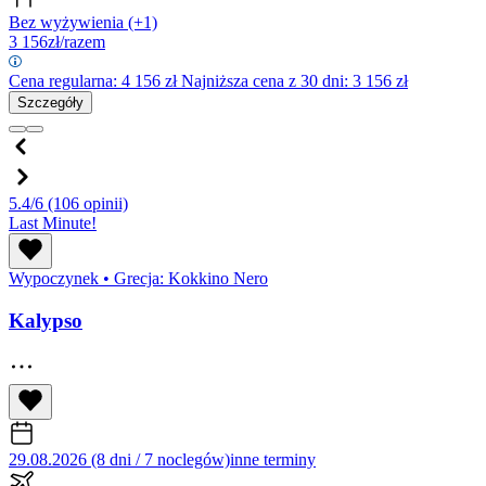
Bez wyżywienia
(+1)
3 156
zł/razem
Cena regularna:
4 156
zł
Najniższa cena z 30 dni: 3 156 zł
Szczegóły
5.4/6
(106 opinii)
Last Minute!
Wypoczynek
•
Grecja: Kokkino Nero
Kalypso
29.08.2026 (8 dni / 7 noclegów)
inne terminy