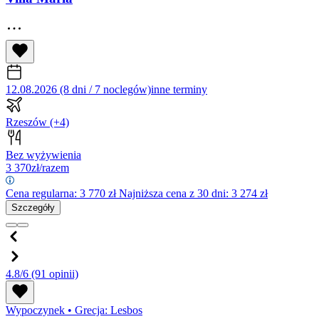
12.08.2026 (8 dni / 7 noclegów)
inne terminy
Rzeszów
(+4)
Bez wyżywienia
3 370
zł/razem
Cena regularna:
3 770
zł
Najniższa cena z 30 dni: 3 274 zł
Szczegóły
4.8/6
(91 opinii)
Wypoczynek
•
Grecja: Lesbos