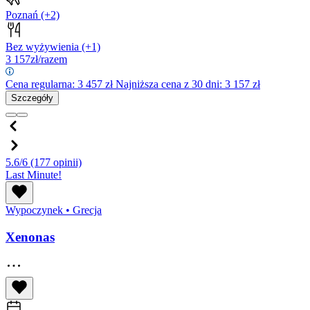
Poznań
(+2)
Bez wyżywienia
(+1)
3 157
zł/razem
Cena regularna:
3 457
zł
Najniższa cena z 30 dni: 3 157 zł
Szczegóły
5.6/6
(177 opinii)
Last Minute!
Wypoczynek
•
Grecja
Xenonas