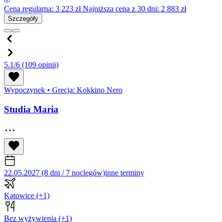
Cena regularna:
3 223
zł
Najniższa cena z 30 dni: 2 883 zł
Szczegóły
5.1/6
(109 opinii)
Wypoczynek
•
Grecja: Kokkino Nero
Studia Maria
22.05.2027 (8 dni / 7 noclegów)
inne terminy
Katowice
(+1)
Bez wyżywienia
(+1)