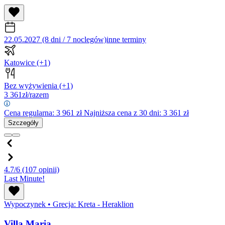
22.05.2027 (8 dni / 7 noclegów)
inne terminy
Katowice
(+1)
Bez wyżywienia
(+1)
3 361
zł/razem
Cena regularna:
3 961
zł
Najniższa cena z 30 dni: 3 361 zł
Szczegóły
4.7/6
(107 opinii)
Last Minute!
Wypoczynek
•
Grecja: Kreta - Heraklion
Villa Maria