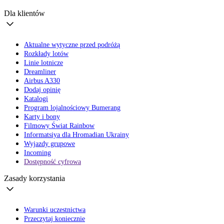
Dla klientów
Aktualne wytyczne przed podróżą
Rozkłady lotów
Linie lotnicze
Dreamliner
Airbus A330
Dodaj opinię
Katalogi
Program lojalnościowy Bumerang
Karty i bony
Filmowy Świat Rainbow
Informatsiya dla Hromadian Ukrainy
Wyjazdy grupowe
Incoming
Dostępność cyfrowa
Zasady korzystania
Warunki uczestnictwa
Przeczytaj koniecznie