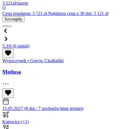
3 121
zł/razem
Cena regularna:
3 721
zł
Najniższa cena z 30 dni: 3 121 zł
Szczegóły
5.3/6
(6 opinii)
Wypoczynek
•
Grecja: Chalkidiki
Medusa
15.05.2027 (8 dni / 7 noclegów)
inne terminy
Katowice
(+1)