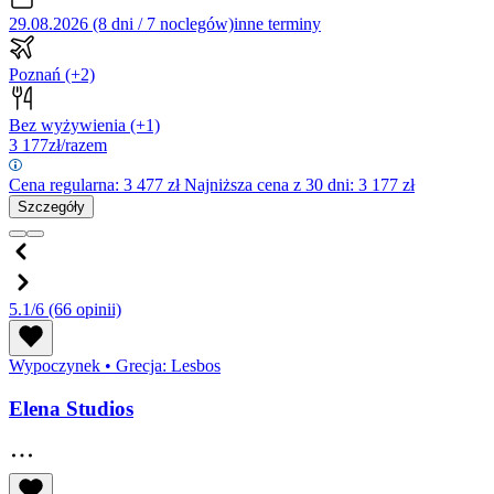
29.08.2026 (8 dni / 7 noclegów)
inne terminy
Poznań
(+2)
Bez wyżywienia
(+1)
3 177
zł/razem
Cena regularna:
3 477
zł
Najniższa cena z 30 dni: 3 177 zł
Szczegóły
5.1/6
(66 opinii)
Wypoczynek
•
Grecja: Lesbos
Elena Studios