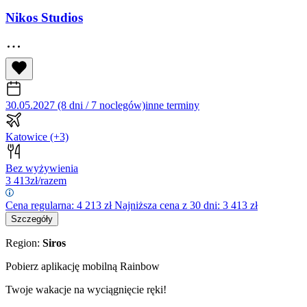
Nikos Studios
30.05.2027 (8 dni / 7 noclegów)
inne terminy
Katowice
(+3)
Bez wyżywienia
3 413
zł/razem
Cena regularna:
4 213
zł
Najniższa cena z 30 dni: 3 413 zł
Szczegóły
Region:
Siros
Pobierz aplikację mobilną Rainbow
Twoje wakacje na wyciągnięcie ręki!