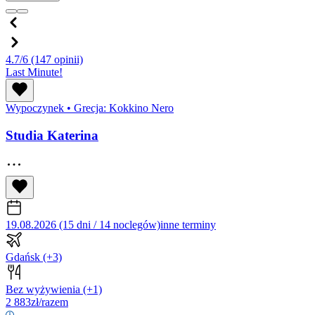
4.7/6
(147 opinii)
Last Minute!
Wypoczynek
•
Grecja: Kokkino Nero
Studia Katerina
19.08.2026 (15 dni / 14 noclegów)
inne terminy
Gdańsk
(+3)
Bez wyżywienia
(+1)
2 883
zł/razem