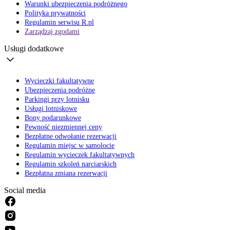
Warunki ubezpieczenia podróżnego
Polityka prywatności
Regulamin serwisu R.pl
Zarządzaj zgodami
Usługi dodatkowe
Wycieczki fakultatywne
Ubezpieczenia podróżne
Parkingi przy lotnisku
Usługi lotniskowe
Bony podarunkowe
Pewność niezmiennej ceny
Bezpłatne odwołanie rezerwacji
Regulamin miejsc w samolocie
Regulamin wycieczek fakultatywnych
Regulamin szkoleń narciarskich
Bezpłatna zmiana rezerwacji
Social media