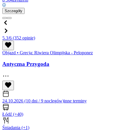
Szczegóły
5.3/6
(352 opinie)
Objazd
•
Grecja: Riwiera Olimpijska - Peloponez
Antyczna Przygoda
24.10.2026 (10 dni / 9 noclegów)
inne terminy
Łódź
(+40)
Śniadania
(+1)