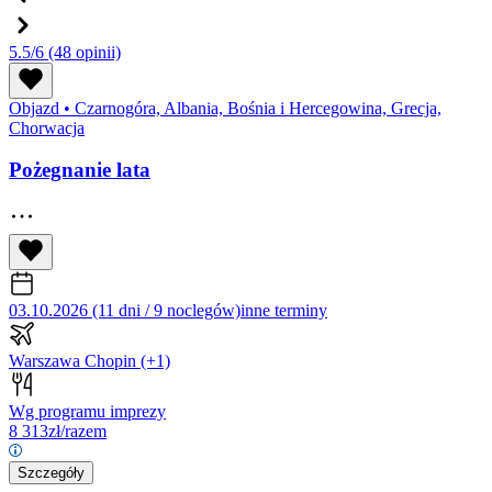
5.5/6
(48 opinii)
Objazd
•
Czarnogóra, Albania, Bośnia i Hercegowina, Grecja,
Chorwacja
Pożegnanie lata
03.10.2026 (11 dni / 9 noclegów)
inne terminy
Warszawa Chopin
(+1)
Wg programu imprezy
8 313
zł/razem
Szczegóły