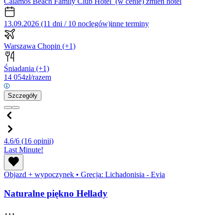
Calamos Beach Family Club Hotel
(w cenie)
zmień hotel
13.09.2026 (11 dni / 10 noclegów)
inne terminy
Warszawa Chopin
(+1)
Śniadania
(+1)
14 054
zł/razem
Szczegóły
4.6/6
(16 opinii)
Last Minute!
Objazd + wypoczynek
•
Grecja: Lichadonisia - Evia
Naturalne piękno Hellady