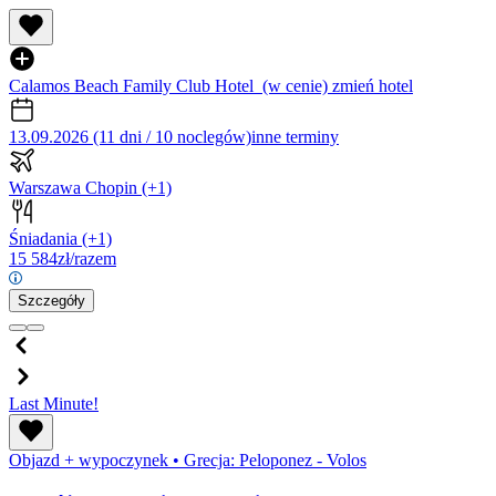
Calamos Beach Family Club Hotel
(w cenie)
zmień hotel
13.09.2026 (11 dni / 10 noclegów)
inne terminy
Warszawa Chopin
(+1)
Śniadania
(+1)
15 584
zł/razem
Szczegóły
Last Minute!
Objazd + wypoczynek
•
Grecja: Peloponez - Volos