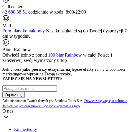
Call center
42 680 38 51
codziennie
w godz. 8:00-22:00
Mail
Formularz kontaktowy
Nasi konsultanci są do Twojej dyspozycji 7
dni w tygodniu
Biura Rainbow
Odwiedź jedno z ponad
100 biur Rainbow
w całej Polsce i
zarezerwuj swój
wymarzony urlop
Jeśli chcesz
jako pierwszy otrzymać najlepsze oferty
i inne wiadomości
marketingowe wprost na Twoją skrzynkę,
ZAPISZ SIĘ NA NEWSLETTER:
Zapisz się
Administratorem Twoich danych jest Rainbow Tours S.A.
Dowiedz się więcej o ochronie
Twoich danych oraz prawie i sposobie wycofania zgody
.
O nas
Kim jesteśmy