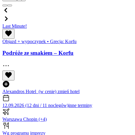
Last Minute!
Objazd + wypoczynek
•
Grecja: Korfu
Podróże ze smakiem – Korfu
Alexandros Hotel
(w cenie)
zmień hotel
12.09.2026 (12 dni / 11 noclegów)
inne terminy
Warszawa Chopin
(+4)
Wg programu imprezy