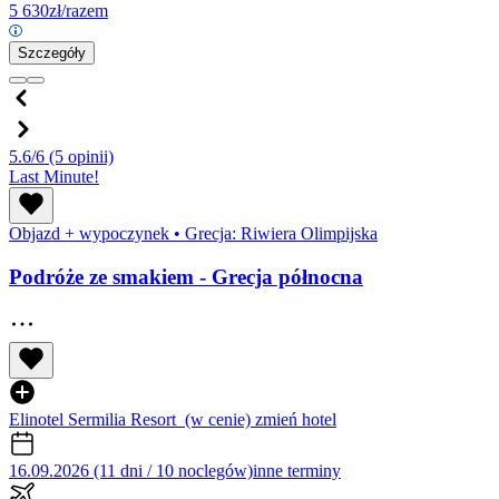
5 630
zł/razem
Szczegóły
5.6/6
(5 opinii)
Last Minute!
Objazd + wypoczynek
•
Grecja: Riwiera Olimpijska
Podróże ze smakiem - Grecja północna
Elinotel Sermilia Resort
(w cenie)
zmień hotel
16.09.2026 (11 dni / 10 noclegów)
inne terminy