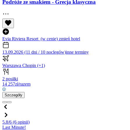
Podróże ze smakiem - Grecja klasyczna
Evia Riviera Resort
(w cenie)
zmień hotel
13.09.2026 (11 dni / 10 noclegów)
inne terminy
Warszawa Chopin
(+1)
2 posiłki
14 257
zł/razem
Szczegóły
5.8/6
(6 opinii)
Last Minute!