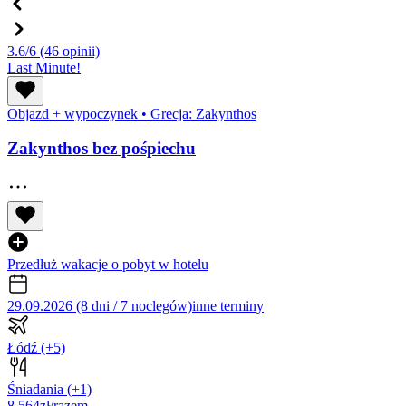
3.6/6
(46 opinii)
Last Minute!
Objazd + wypoczynek
•
Grecja: Zakynthos
Zakynthos bez pośpiechu
Przedłuż wakacje o pobyt w hotelu
29.09.2026 (8 dni / 7 noclegów)
inne terminy
Łódź
(+5)
Śniadania
(+1)
8 564
zł/razem