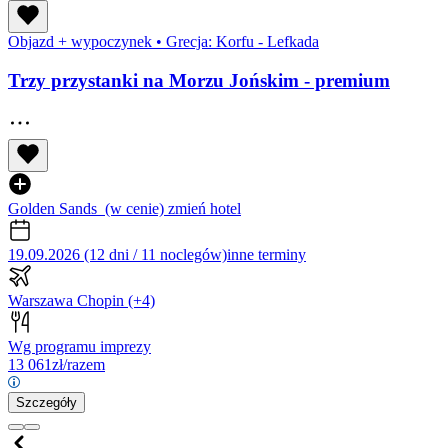
Objazd + wypoczynek
•
Grecja: Korfu - Lefkada
Trzy przystanki na Morzu Jońskim - premium
Golden Sands
(w cenie)
zmień hotel
19.09.2026 (12 dni / 11 noclegów)
inne terminy
Warszawa Chopin
(+4)
Wg programu imprezy
13 061
zł/razem
Szczegóły