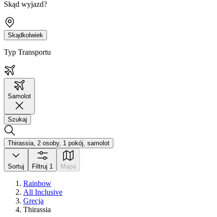
Skąd wyjazd?
Skądkolwiek
Typ Transportu
Samolot
Szukaj
Thirassia, 2 osoby, 1 pokój, samolot
Sortuj
Filtruj
1
Mapa
Rainbow
All Inclusive
Grecja
Thirassia