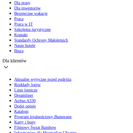
Dla prasy
Dla inwestorów
Bezpieczne wakacje
Praca
Praca w IT
Szkolenia turystyczne
Kontakt
Standardy Ochrony Małoletnich
Nasze hotele
Biura
Dla klientów
Aktualne wytyczne przed podróżą
Rozkłady lotów
Linie lotnicze
Dreamliner
Airbus A330
Dodaj opinię
Katalogi
Program lojalnościowy Bumerang
Karty i bony
Filmowy Świat Rainbow
Informatsiya dla Hromadian Ukrainy