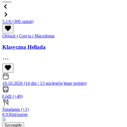
5.1/6
(306 opinii)
Objazd
•
Grecja i Macedonia
Klasyczna Hellada
10.10.2026 (14 dni / 13 noclegów)
inne terminy
Łódź
(+40)
Śniadania
(+1)
8 030
zł/razem
Szczegóły