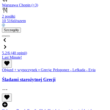
Warszawa Chopin
(+3)
2 posiłki
10 516
zł/razem
Szczegóły
5.2/6
(40 opinii)
Last Minute!
Objazd + wypoczynek
•
Grecja: Peloponez - Lefkada - Evia
Śladami starożytnej Grecji