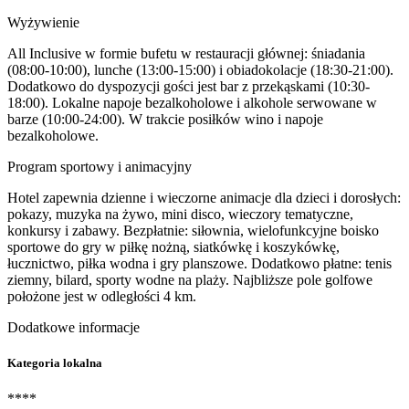
Wyżywienie
All Inclusive w formie bufetu w restauracji głównej: śniadania
(08:00-10:00), lunche (13:00-15:00) i obiadokolacje (18:30-21:00).
Dodatkowo do dyspozycji gości jest bar z przekąskami (10:30-
18:00). Lokalne napoje bezalkoholowe i alkohole serwowane w
barze (10:00-24:00). W trakcie posiłków wino i napoje
bezalkoholowe.
Program sportowy i animacyjny
Hotel zapewnia dzienne i wieczorne animacje dla dzieci i dorosłych:
pokazy, muzyka na żywo, mini disco, wieczory tematyczne,
konkursy i zabawy. Bezpłatnie: siłownia, wielofunkcyjne boisko
sportowe do gry w piłkę nożną, siatkówkę i koszykówkę,
łucznictwo, piłka wodna i gry planszowe. Dodatkowo płatne: tenis
ziemny, bilard, sporty wodne na plaży. Najbliższe pole golfowe
położone jest w odległości 4 km.
Dodatkowe informacje
Kategoria lokalna
****