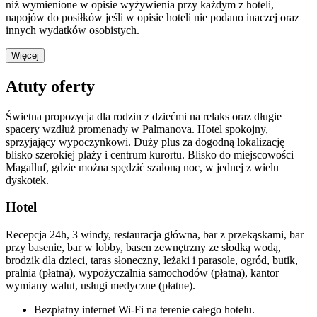
niż wymienione w opisie wyżywienia przy każdym z hoteli,
napojów do posiłków jeśli w opisie hoteli nie podano inaczej oraz
innych wydatków osobistych.
Więcej
Atuty oferty
Świetna propozycja dla rodzin z dziećmi na relaks oraz długie
spacery wzdłuż promenady w Palmanova. Hotel spokojny,
sprzyjający wypoczynkowi. Duży plus za dogodną lokalizację
blisko szerokiej plaży i centrum kurortu. Blisko do miejscowości
Magalluf, gdzie można spędzić szaloną noc, w jednej z wielu
dyskotek.
Hotel
Recepcja 24h, 3 windy, restauracja główna, bar z przekąskami, bar
przy basenie, bar w lobby, basen zewnętrzny ze słodką wodą,
brodzik dla dzieci, taras słoneczny, leżaki i parasole, ogród, butik,
pralnia (płatna), wypożyczalnia samochodów (płatna), kantor
wymiany walut, usługi medyczne (płatne).
Bezpłatny internet Wi-Fi na terenie całego hotelu.