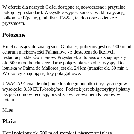
W ofercie dla naszych Gości dostępne są nowoczesne i przytulne
pokoje typu standard. Wszystkie wyposażone są w: klimatyzację,
balkon, sejf (płatny), minibar, TV-Sat, telefon oraz łazienkę z
prysznicem.
Położenie
Hotel należący do znanej sieci Globales, położony jest ok. 900 m od
centrum miejscowości Palmanova - z dostępem do licznych
restauracji, sklepów i barów. Przystanek autobusowy znajduje się
ok. 500 m od hotelu - regularne połączenia ze stolicą wyspy. Do
lotniska w Palma de Mallorca jest ok. 24 km (transfer ok. 30 min.).
W okolicy znajdują się trzy pola golfowe.
UWAGA! Cena nie obejmuje lokalnego podatku turystycznego w
wysokości 3,30 EUR/osobę/noc. Podatek jest obligatoryjny i płatny
bezpośrednio w recepcji, przed zakwaterowaniem Klientów w
hotelu.
Mapa
Plaża
Hotel położony ok. 700 m od szerokiej, piaszczystej plaży