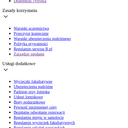
Dostępność cyfrowa
Zasady korzystania
Warunki uczestnictwa
Przeczytaj koniecznie
Warunki ubezpieczenia podróżnego
Polityka prywatności
Regulamin serwisu R.pl
Zarządzaj zgodami
Usługi dodatkowe
Wycieczki fakultatywne
Ubezpieczenia podróżne
Parkingi przy lotnisku
Usługi lotniskowe
Bony podarunkowe
Pewność niezmiennej ceny
Bezpłatne odwołanie rezerwacji
Regulamin miejsc w samolocie
Regulamin wycieczek fakultatywnych
Regulamin szkoleń narciarskich