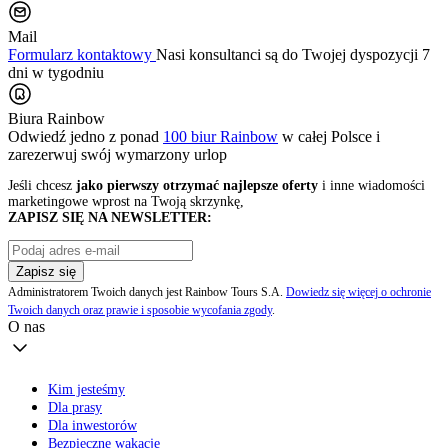
Mail
Formularz kontaktowy
Nasi konsultanci są do Twojej dyspozycji 7
dni w tygodniu
Biura Rainbow
Odwiedź jedno z ponad
100 biur Rainbow
w całej Polsce i
zarezerwuj swój
wymarzony urlop
Jeśli chcesz
jako pierwszy otrzymać najlepsze oferty
i inne wiadomości
marketingowe wprost na Twoją skrzynkę,
ZAPISZ SIĘ NA NEWSLETTER:
Zapisz się
Administratorem Twoich danych jest Rainbow Tours S.A.
Dowiedz się więcej o ochronie
Twoich danych oraz prawie i sposobie wycofania zgody
.
O nas
Kim jesteśmy
Dla prasy
Dla inwestorów
Bezpieczne wakacje