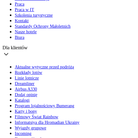
Praca
Praca w IT
Szkolenia turystyczne
Kontakt
Standardy Ochrony Małoletnich
Nasze hotele
Biura
Dla klientów
Aktualne wytyczne przed podróżą
Rozkłady lotów
Linie lotnicze
Dreamliner
Airbus A330
Dodaj opinię
Katalogi
Program lojalnościowy Bumerang
Karty i bony
Filmowy Świat Rainbow
Informatsiya dla Hromadian Ukrainy
Wyjazdy grupowe
Incoming