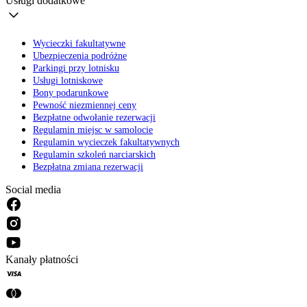
Usługi dodatkowe
Wycieczki fakultatywne
Ubezpieczenia podróżne
Parkingi przy lotnisku
Usługi lotniskowe
Bony podarunkowe
Pewność niezmiennej ceny
Bezpłatne odwołanie rezerwacji
Regulamin miejsc w samolocie
Regulamin wycieczek fakultatywnych
Regulamin szkoleń narciarskich
Bezpłatna zmiana rezerwacji
Social media
Kanały płatności