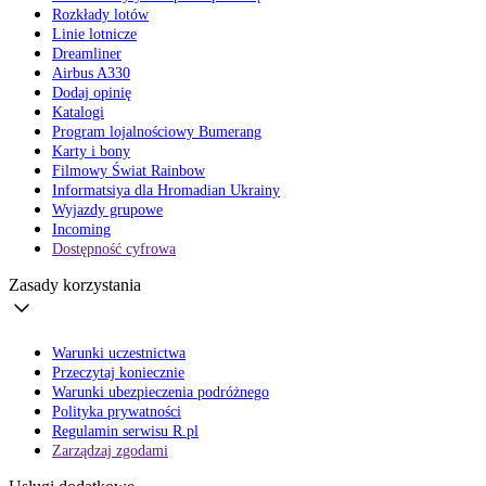
Rozkłady lotów
Linie lotnicze
Dreamliner
Airbus A330
Dodaj opinię
Katalogi
Program lojalnościowy Bumerang
Karty i bony
Filmowy Świat Rainbow
Informatsiya dla Hromadian Ukrainy
Wyjazdy grupowe
Incoming
Dostępność cyfrowa
Zasady korzystania
Warunki uczestnictwa
Przeczytaj koniecznie
Warunki ubezpieczenia podróżnego
Polityka prywatności
Regulamin serwisu R.pl
Zarządzaj zgodami