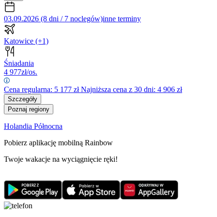
03.09.2026 (8 dni / 7 noclegów)
inne terminy
Katowice
(+1)
Śniadania
4 977
zł/os.
Cena regularna:
5 177
zł
Najniższa cena z 30 dni: 4 906 zł
Szczegóły
Poznaj regiony
Holandia Północna
Pobierz aplikację mobilną Rainbow
Twoje wakacje na wyciągnięcie ręki!