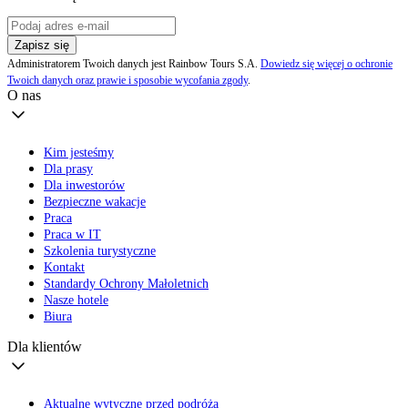
Zapisz się
Administratorem Twoich danych jest Rainbow Tours S.A.
Dowiedz się więcej o ochronie
Twoich danych oraz prawie i sposobie wycofania zgody
.
O nas
Kim jesteśmy
Dla prasy
Dla inwestorów
Bezpieczne wakacje
Praca
Praca w IT
Szkolenia turystyczne
Kontakt
Standardy Ochrony Małoletnich
Nasze hotele
Biura
Dla klientów
Aktualne wytyczne przed podróżą