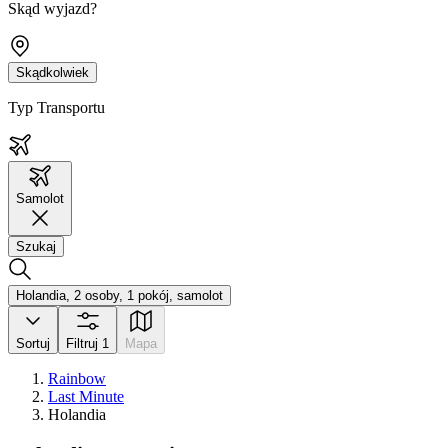
Skąd wyjazd?
Skądkolwiek
Typ Transportu
Samolot
Szukaj
Holandia, 2 osoby, 1 pokój, samolot
Sortuj
Filtruj
1
Mapa
Rainbow
Last Minute
Holandia