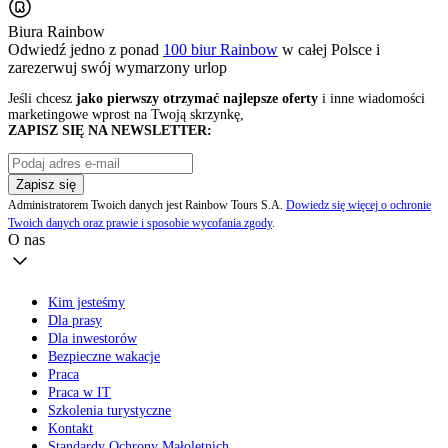
Biura Rainbow
Odwiedź jedno z ponad
100 biur Rainbow
w całej Polsce i
zarezerwuj swój
wymarzony urlop
Jeśli chcesz
jako pierwszy otrzymać najlepsze oferty
i inne wiadomości
marketingowe wprost na Twoją skrzynkę,
ZAPISZ SIĘ NA NEWSLETTER:
Zapisz się
Administratorem Twoich danych jest Rainbow Tours S.A.
Dowiedz się więcej o ochronie
Twoich danych oraz prawie i sposobie wycofania zgody
.
O nas
Kim jesteśmy
Dla prasy
Dla inwestorów
Bezpieczne wakacje
Praca
Praca w IT
Szkolenia turystyczne
Kontakt
Standardy Ochrony Małoletnich