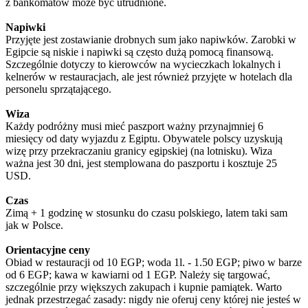
z bankomatów może być utrudnione.
Napiwki
Przyjęte jest zostawianie drobnych sum jako napiwków. Zarobki w
Egipcie są niskie i napiwki są często dużą pomocą finansową.
Szczególnie dotyczy to kierowców na wycieczkach lokalnych i
kelnerów w restauracjach, ale jest również przyjęte w hotelach dla
personelu sprzątającego.
Wiza
Każdy podróżny musi mieć paszport ważny przynajmniej 6
miesięcy od daty wyjazdu z Egiptu. Obywatele polscy uzyskują
wizę przy przekraczaniu granicy egipskiej (na lotnisku). Wiza
ważna jest 30 dni, jest stemplowana do paszportu i kosztuje 25
USD.
Czas
Zimą + 1 godzinę w stosunku do czasu polskiego, latem taki sam
jak w Polsce.
Orientacyjne ceny
Obiad w restauracji od 10 EGP; woda 1l. - 1.50 EGP; piwo w barze
od 6 EGP; kawa w kawiarni od 1 EGP. Należy się targować,
szczególnie przy większych zakupach i kupnie pamiątek. Warto
jednak przestrzegać zasady: nigdy nie oferuj ceny której nie jesteś w