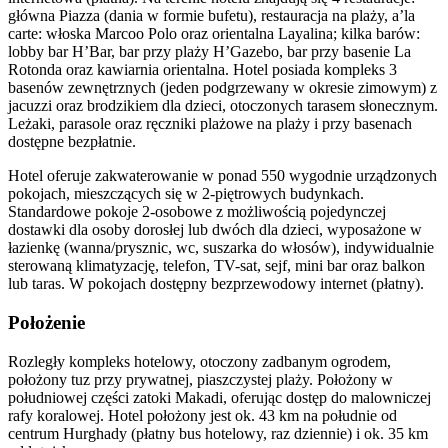
główna Piazza (dania w formie bufetu), restauracja na plaży, a’la
carte: włoska Marcoo Polo oraz orientalna Layalina; kilka barów:
lobby bar H’Bar, bar przy plaży H’Gazebo, bar przy basenie La
Rotonda oraz kawiarnia orientalna. Hotel posiada kompleks 3
basenów zewnętrznych (jeden podgrzewany w okresie zimowym) z
jacuzzi oraz brodzikiem dla dzieci, otoczonych tarasem słonecznym.
Leżaki, parasole oraz ręczniki plażowe na plaży i przy basenach
dostępne bezpłatnie.
Hotel oferuje zakwaterowanie w ponad 550 wygodnie urządzonych
pokojach, mieszczących się w 2-piętrowych budynkach.
Standardowe pokoje 2-osobowe z możliwością pojedynczej
dostawki dla osoby dorosłej lub dwóch dla dzieci, wyposażone w
łazienkę (wanna/prysznic, wc, suszarka do włosów), indywidualnie
sterowaną klimatyzację, telefon, TV-sat, sejf, mini bar oraz balkon
lub taras. W pokojach dostępny bezprzewodowy internet (płatny).
Położenie
Rozległy kompleks hotelowy, otoczony zadbanym ogrodem,
położony tuz przy prywatnej, piaszczystej plaży. Położony w
południowej części zatoki Makadi, oferując dostęp do malowniczej
rafy koralowej. Hotel położony jest ok. 43 km na południe od
centrum Hurghady (płatny bus hotelowy, raz dziennie) i ok. 35 km