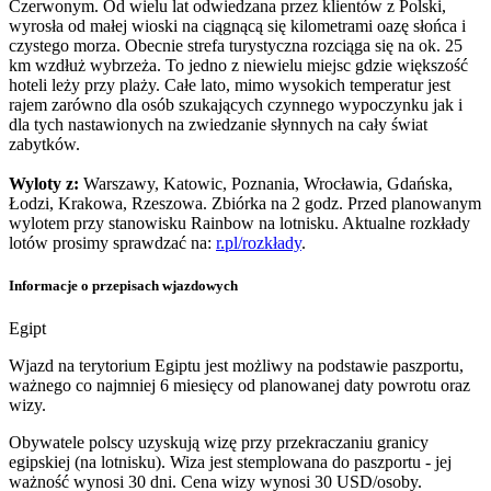
Czerwonym. Od wielu lat odwiedzana przez klientów z Polski,
wyrosła od małej wioski na ciągnącą się kilometrami oazę słońca i
czystego morza. Obecnie strefa turystyczna rozciąga się na ok. 25
km wzdłuż wybrzeża. To jedno z niewielu miejsc gdzie większość
hoteli leży przy plaży. Całe lato, mimo wysokich temperatur jest
rajem zarówno dla osób szukających czynnego wypoczynku jak i
dla tych nastawionych na zwiedzanie słynnych na cały świat
zabytków.
Wyloty z:
Warszawy, Katowic, Poznania, Wrocławia, Gdańska,
Łodzi, Krakowa, Rzeszowa. Zbiórka na 2 godz. Przed planowanym
wylotem przy stanowisku Rainbow na lotnisku. Aktualne rozkłady
lotów prosimy sprawdzać na:
r.pl/rozkłady
.
Informacje o przepisach wjazdowych
Egipt
Wjazd na terytorium Egiptu jest możliwy na podstawie paszportu,
ważnego co najmniej 6 miesięcy od planowanej daty powrotu oraz
wizy.
Obywatele polscy uzyskują wizę przy przekraczaniu granicy
egipskiej (na lotnisku). Wiza jest stemplowana do paszportu - jej
ważność wynosi 30 dni. Cena wizy wynosi 30 USD/osoby.