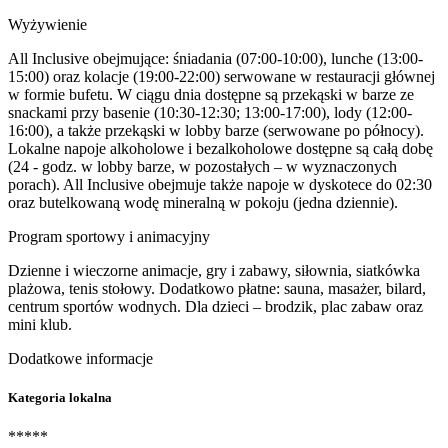
Wyżywienie
All Inclusive obejmujące: śniadania (07:00-10:00), lunche (13:00-
15:00) oraz kolacje (19:00-22:00) serwowane w restauracji głównej
w formie bufetu. W ciągu dnia dostępne są przekąski w barze ze
snackami przy basenie (10:30-12:30; 13:00-17:00), lody (12:00-
16:00), a także przekąski w lobby barze (serwowane po północy).
Lokalne napoje alkoholowe i bezalkoholowe dostępne są całą dobę
(24 - godz. w lobby barze, w pozostałych – w wyznaczonych
porach). All Inclusive obejmuje także napoje w dyskotece do 02:30
oraz butelkowaną wodę mineralną w pokoju (jedna dziennie).
Program sportowy i animacyjny
Dzienne i wieczorne animacje, gry i zabawy, siłownia, siatkówka
plażowa, tenis stołowy. Dodatkowo płatne: sauna, masażer, bilard,
centrum sportów wodnych. Dla dzieci – brodzik, plac zabaw oraz
mini klub.
Dodatkowe informacje
Kategoria lokalna
*****