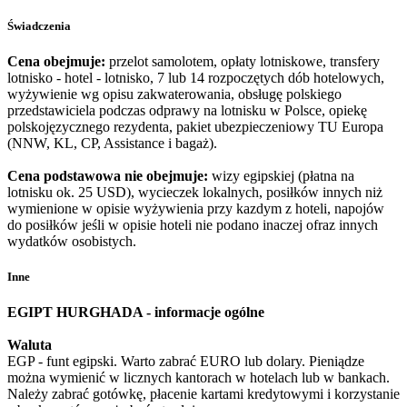
Świadczenia
Cena obejmuje:
przelot samolotem, opłaty lotniskowe, transfery
lotnisko - hotel - lotnisko, 7 lub 14 rozpoczętych dób hotelowych,
wyżywienie wg opisu zakwaterowania, obsługę polskiego
przedstawiciela podczas odprawy na lotnisku w Polsce, opiekę
polskojęzycznego rezydenta, pakiet ubezpieczeniowy TU Europa
(NNW, KL, CP, Assistance i bagaż).
Cena podstawowa nie obejmuje:
wizy egipskiej (płatna na
lotnisku ok. 25 USD), wycieczek lokalnych, posiłków innych niż
wymienione w opisie wyżywienia przy kazdym z hoteli, napojów
do posiłków jeśli w opisie hoteli nie podano inaczej ofraz innych
wydatków osobistych.
Inne
EGIPT HURGHADA - informacje ogólne
Waluta
EGP - funt egipski. Warto zabrać EURO lub dolary. Pieniądze
można wymienić w licznych kantorach w hotelach lub w bankach.
Należy zabrać gotówkę, płacenie kartami kredytowymi i korzystanie