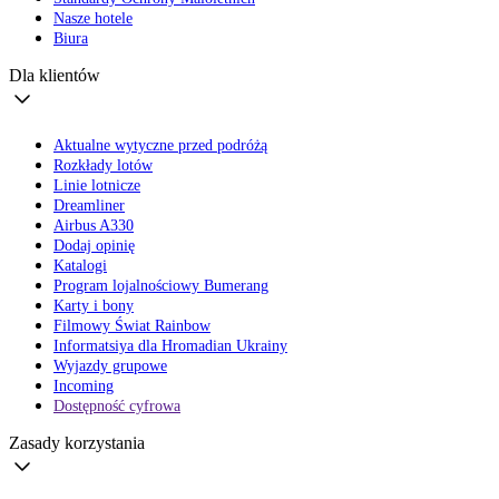
Nasze hotele
Biura
Dla klientów
Aktualne wytyczne przed podróżą
Rozkłady lotów
Linie lotnicze
Dreamliner
Airbus A330
Dodaj opinię
Katalogi
Program lojalnościowy Bumerang
Karty i bony
Filmowy Świat Rainbow
Informatsiya dla Hromadian Ukrainy
Wyjazdy grupowe
Incoming
Dostępność cyfrowa
Zasady korzystania