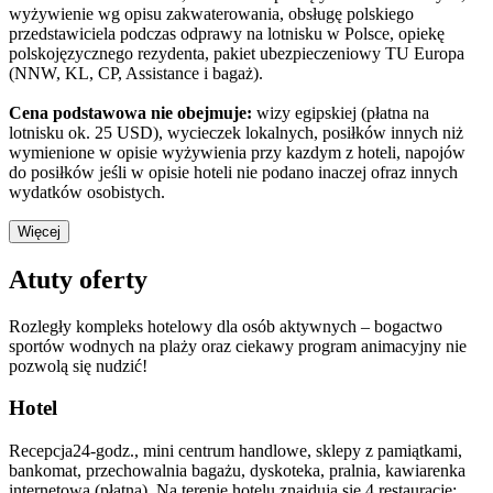
wyżywienie wg opisu zakwaterowania, obsługę polskiego
przedstawiciela podczas odprawy na lotnisku w Polsce, opiekę
polskojęzycznego rezydenta, pakiet ubezpieczeniowy TU Europa
(NNW, KL, CP, Assistance i bagaż).
Cena podstawowa nie obejmuje:
wizy egipskiej (płatna na
lotnisku ok. 25 USD), wycieczek lokalnych, posiłków innych niż
wymienione w opisie wyżywienia przy kazdym z hoteli, napojów
do posiłków jeśli w opisie hoteli nie podano inaczej ofraz innych
wydatków osobistych.
Więcej
Atuty oferty
Rozległy kompleks hotelowy dla osób aktywnych – bogactwo
sportów wodnych na plaży oraz ciekawy program animacyjny nie
pozwolą się nudzić!
Hotel
Recepcja24-godz., mini centrum handlowe, sklepy z pamiątkami,
bankomat, przechowalnia bagażu, dyskoteka, pralnia, kawiarenka
internetowa (płatna). Na terenie hotelu znajdują się 4 restauracje: