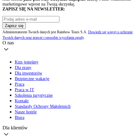
marketingowe wprost na Twoją skrzynkę,
ZAPISZ SIĘ NA NEWSLETTER:
Zapisz się
Administratorem Twoich danych jest Rainbow Tours S.A.
Dowiedz się więcej o ochronie
Twoich danych oraz prawie i sposobie wycofania zgody
.
O nas
Kim jesteśmy
Dla prasy
Dla inwestorów
Bezpieczne wakacje
Praca
Praca w IT
Szkolenia turystyczne
Kontakt
Standardy Ochrony Małoletnich
Nasze hotele
Biura
Dla klientów