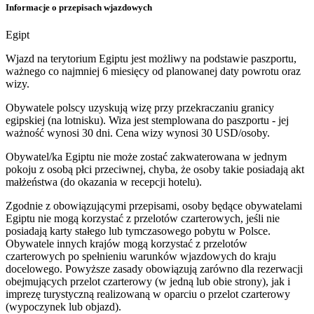
Informacje o przepisach wjazdowych
Egipt
Wjazd na terytorium Egiptu jest możliwy na podstawie paszportu,
ważnego co najmniej 6 miesięcy od planowanej daty powrotu oraz
wizy.
Obywatele polscy uzyskują wizę przy przekraczaniu granicy
egipskiej (na lotnisku). Wiza jest stemplowana do paszportu - jej
ważność wynosi 30 dni. Cena wizy wynosi 30 USD/osoby.
Obywatel/ka Egiptu nie może zostać zakwaterowana w jednym
pokoju z osobą płci przeciwnej, chyba, że osoby takie posiadają akt
małżeństwa (do okazania w recepcji hotelu).
Zgodnie z obowiązującymi przepisami, osoby będące obywatelami
Egiptu nie mogą korzystać z przelotów czarterowych, jeśli nie
posiadają karty stałego lub tymczasowego pobytu w Polsce.
Obywatele innych krajów mogą korzystać z przelotów
czarterowych po spełnieniu warunków wjazdowych do kraju
docelowego. Powyższe zasady obowiązują zarówno dla rezerwacji
obejmujących przelot czarterowy (w jedną lub obie strony), jak i
imprezę turystyczną realizowaną w oparciu o przelot czarterowy
(wypoczynek lub objazd).