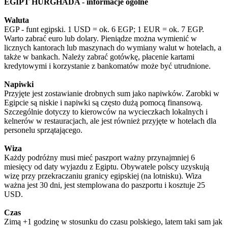
EGIPT HURGHADA - informacje ogólne
Waluta
EGP - funt egipski. 1 USD = ok. 6 EGP; 1 EUR = ok. 7 EGP.
Warto zabrać euro lub dolary. Pieniądze można wymienić w
licznych kantorach lub maszynach do wymiany walut w hotelach, a
także w bankach. Należy zabrać gotówkę, płacenie kartami
kredytowymi i korzystanie z bankomatów może być utrudnione.
Napiwki
Przyjęte jest zostawianie drobnych sum jako napiwków. Zarobki w
Egipcie są niskie i napiwki są często dużą pomocą finansową.
Szczególnie dotyczy to kierowców na wycieczkach lokalnych i
kelnerów w restauracjach, ale jest również przyjęte w hotelach dla
personelu sprzątającego.
Wiza
Każdy podróżny musi mieć paszport ważny przynajmniej 6
miesięcy od daty wyjazdu z Egiptu. Obywatele polscy uzyskują
wizę przy przekraczaniu granicy egipskiej (na lotnisku). Wiza
ważna jest 30 dni, jest stemplowana do paszportu i kosztuje 25
USD.
Czas
Zimą +1 godzinę w stosunku do czasu polskiego, latem taki sam jak