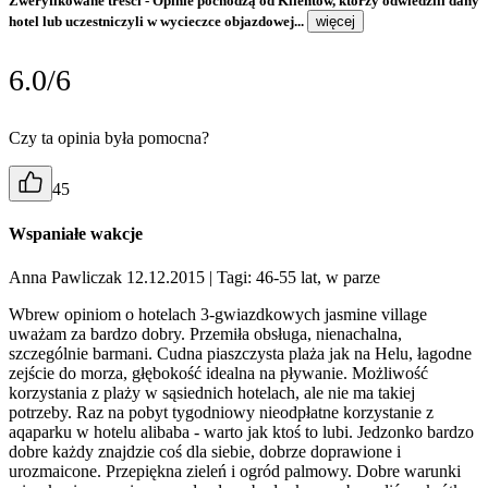
Zweryfikowane treści
- Opinie pochodzą od Klientów, którzy odwiedzili dany
hotel lub uczestniczyli w wycieczce objazdowej...
więcej
6.0/6
Czy ta opinia była pomocna?
45
Wspaniałe wakcje
Anna Pawliczak 12.12.2015
| Tagi: 46-55 lat, w parze
Wbrew opiniom o hotelach 3-gwiazdkowych jasmine village
uważam za bardzo dobry. Przemiła obsługa, nienachalna,
szczególnie barmani. Cudna piaszczysta plaża jak na Helu, łagodne
zejście do morza, głębokość idealna na pływanie. Możliwość
korzystania z plaży w sąsiednich hotelach, ale nie ma takiej
potrzeby. Raz na pobyt tygodniowy nieodpłatne korzystanie z
aqaparku w hotelu alibaba - warto jak ktoś to lubi. Jedzonko bardzo
dobre każdy znajdzie coś dla siebie, dobrze doprawione i
urozmaicone. Przepiękna zieleń i ogród palmowy. Dobre warunki