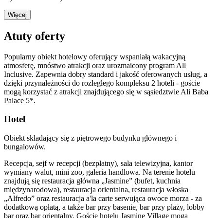
Więcej
Atuty oferty
Popularny obiekt hotelowy oferujący wspaniałą wakacyjną
atmosferę, mnóstwo atrakcji oraz urozmaicony program All
Inclusive. Zapewnia dobry standard i jakość oferowanych usług, a
dzięki przynależności do rozległego kompleksu 2 hoteli - goście
mogą korzystać z atrakcji znajdującego się w sąsiedztwie Ali Baba
Palace 5*.
Hotel
Obiekt składający się z piętrowego budynku głównego i
bungalowów.
Recepcja, sejf w recepcji (bezpłatny), sala telewizyjna, kantor
wymiany walut, mini zoo, galeria handlowa. Na terenie hotelu
znajdują się restauracja główna „Jasmine” (bufet, kuchnia
międzynarodowa), restauracja orientalna, restauracja włoska
„Alfredo” oraz restauracja a'la carte serwująca owoce morza - za
dodatkową opłatą, a także bar przy basenie, bar przy plaży, lobby
bar oraz bar orientalny. Goście hotelu Jasmine Village mogą