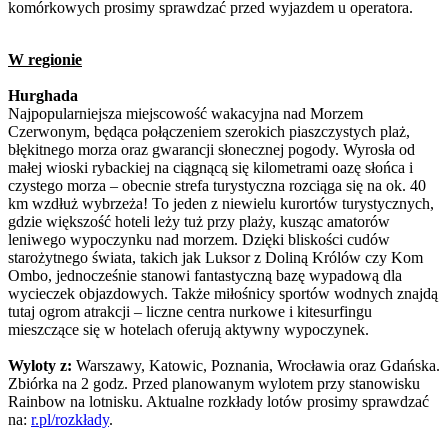
komórkowych prosimy sprawdzać przed wyjazdem u operatora.
W regionie
Hurghada
Najpopularniejsza miejscowość wakacyjna nad Morzem
Czerwonym, będąca połączeniem szerokich piaszczystych plaż,
błękitnego morza oraz gwarancji słonecznej pogody. Wyrosła od
małej wioski rybackiej na ciągnącą się kilometrami oazę słońca i
czystego morza – obecnie strefa turystyczna rozciąga się na ok. 40
km wzdłuż wybrzeża! To jeden z niewielu kurortów turystycznych,
gdzie większość hoteli leży tuż przy plaży, kusząc amatorów
leniwego wypoczynku nad morzem. Dzięki bliskości cudów
starożytnego świata, takich jak Luksor z Doliną Królów czy Kom
Ombo, jednocześnie stanowi fantastyczną bazę wypadową dla
wycieczek objazdowych. Także miłośnicy sportów wodnych znajdą
tutaj ogrom atrakcji – liczne centra nurkowe i kitesurfingu
mieszczące się w hotelach oferują aktywny wypoczynek.
Wyloty z:
Warszawy, Katowic, Poznania, Wrocławia oraz Gdańska.
Zbiórka na 2 godz. Przed planowanym wylotem przy stanowisku
Rainbow na lotnisku. Aktualne rozkłady lotów prosimy sprawdzać
na:
r.pl/rozkłady
.