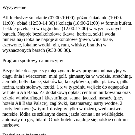
Wyżywienie
All Inclusive: śniadanie (07:00-10:00), późne śniadanie (10:00-
11:00), obiad (12:30-14:30) i kolacja (18:00-21:00) w formie bufetu.
Lekkie przekąski w ciągu dnia (12:00-17:00) w wyznaczonych
barach. Napoje bezalkoholowe (kawa, herbata, soki i woda
mineralna) i lokalne napoje alkoholowe (piwo, wina białe,
czerwone, lokalne wódki, gin, rum, whisky, brandy) w
wyznaczonych barach (9:30-00:30).
Program sportowy i animacyjny
Bezpłatnie dostępne są: międzynarodowy program animacyjny w
ciągu dnia i wieczorem, mini golf, gimnastyka w wodzie, stretching,
aerobik, belly dance, siatkówka, koszykówka, piłka plażowa, piłka
nożna, tenis stołowy, rzutki, 1 x w tygodniu wejście do aquaparku
w hotelu Ali Baba. Za dodatkową opłatą: centrum nurkowania oraz
szkoła windsurfingu i kitesurfingu, sauna, jacuzzi, masaże (przy
hotelu Ali Baba Palace), żaglówki, katamarany, narty wodne, 2
korty tenisowe (w tym 1 dostępny tylko w dzień), wędkarstwo
morskie, łódka ze szklanym dnem, jazda konna i na wielbłądzie,
automaty do gry, bilard. Obok hotelu znajduje się polskie centrum
nurkowe.