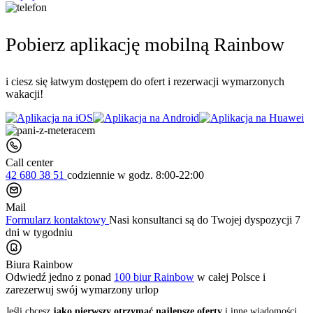
Pobierz aplikację mobilną Rainbow
i ciesz się łatwym dostępem do ofert i rezerwacji wymarzonych
wakacji!
Call center
42 680 38 51
codziennie
w godz. 8:00-22:00
Mail
Formularz kontaktowy
Nasi konsultanci są do Twojej dyspozycji 7
dni w tygodniu
Biura Rainbow
Odwiedź jedno z ponad
100 biur Rainbow
w całej Polsce i
zarezerwuj swój
wymarzony urlop
Jeśli chcesz
jako pierwszy otrzymać najlepsze oferty
i inne wiadomości