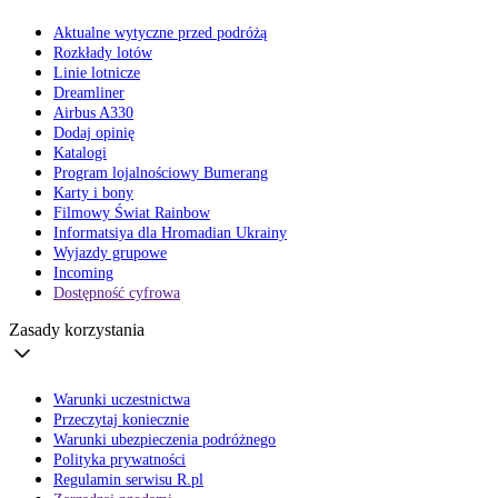
Aktualne wytyczne przed podróżą
Rozkłady lotów
Linie lotnicze
Dreamliner
Airbus A330
Dodaj opinię
Katalogi
Program lojalnościowy Bumerang
Karty i bony
Filmowy Świat Rainbow
Informatsiya dla Hromadian Ukrainy
Wyjazdy grupowe
Incoming
Dostępność cyfrowa
Zasady korzystania
Warunki uczestnictwa
Przeczytaj koniecznie
Warunki ubezpieczenia podróżnego
Polityka prywatności
Regulamin serwisu R.pl