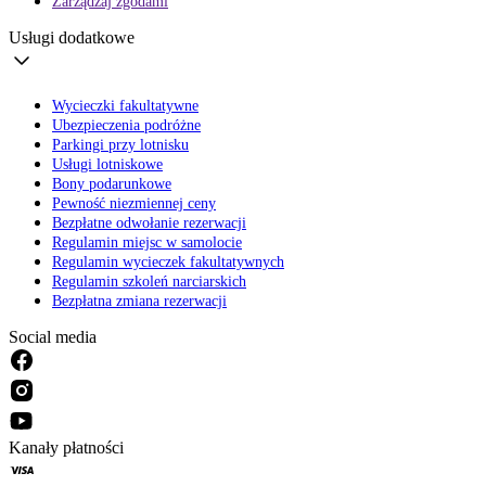
Zarządzaj zgodami
Usługi dodatkowe
Wycieczki fakultatywne
Ubezpieczenia podróżne
Parkingi przy lotnisku
Usługi lotniskowe
Bony podarunkowe
Pewność niezmiennej ceny
Bezpłatne odwołanie rezerwacji
Regulamin miejsc w samolocie
Regulamin wycieczek fakultatywnych
Regulamin szkoleń narciarskich
Bezpłatna zmiana rezerwacji
Social media
Kanały płatności