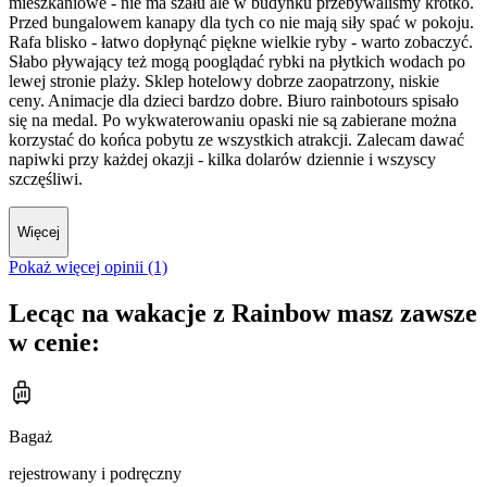
mieszkaniowe - nie ma szału ale w budynku przebywaliśmy krótko.
Przed bungalowem kanapy dla tych co nie mają siły spać w pokoju.
Rafa blisko - łatwo dopłynąć piękne wielkie ryby - warto zobaczyć.
Słabo pływający też mogą pooglądać rybki na płytkich wodach po
lewej stronie plaży. Sklep hotelowy dobrze zaopatrzony, niskie
ceny. Animacje dla dzieci bardzo dobre. Biuro rainbotours spisało
się na medal. Po wykwaterowaniu opaski nie są zabierane można
korzystać do końca pobytu ze wszystkich atrakcji. Zalecam dawać
napiwki przy każdej okazji - kilka dolarów dziennie i wszyscy
szczęśliwi.
Więcej
Pokaż więcej opinii (1)
Lecąc na wakacje z Rainbow masz zawsze
w cenie:
Bagaż
rejestrowany i podręczny