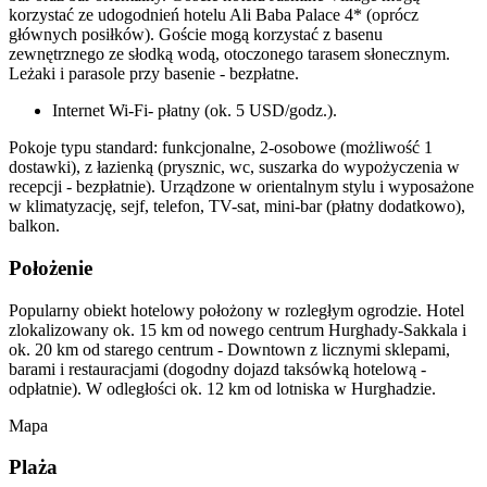
korzystać ze udogodnień hotelu Ali Baba Palace 4* (oprócz
głównych posiłków). Goście mogą korzystać z basenu
zewnętrznego ze słodką wodą, otoczonego tarasem słonecznym.
Leżaki i parasole przy basenie - bezpłatne.
Internet Wi-Fi- płatny (ok. 5 USD/godz.).
Pokoje typu standard: funkcjonalne, 2-osobowe (możliwość 1
dostawki), z łazienką (prysznic, wc, suszarka do wypożyczenia w
recepcji - bezpłatnie). Urządzone w orientalnym stylu i wyposażone
w klimatyzację, sejf, telefon, TV-sat, mini-bar (płatny dodatkowo),
balkon.
Położenie
Popularny obiekt hotelowy położony w rozległym ogrodzie. Hotel
zlokalizowany ok. 15 km od nowego centrum Hurghady-Sakkala i
ok. 20 km od starego centrum - Downtown z licznymi sklepami,
barami i restauracjami (dogodny dojazd taksówką hotelową -
odpłatnie). W odległości ok. 12 km od lotniska w Hurghadzie.
Mapa
Plaża