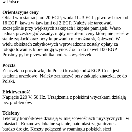
w Polsce.
Orientacyjne ceny
Obiad w restauracji od 20 EGP; woda 1l - 3 EGP; piwo w barze od
16 EGP; kawa w kawiarni od 2 EGP. Należy się targować,
szczególnie przy większych zakupach i kupnie pamiątek. Warto
jednak przestrzegać zasady: nigdy nie oferuj ceny której nie jesteś w
stanie zapłacić oraz przy kupowaniu nie można się śpieszyć. W
wielu obiektach zabytkowych wprowadzone zostały opłaty za
fotografowanie, które mogą wynosić od 5 do nawet 100 EGP.
Prosimy pytać przewodnika podczas wycieczek.
Poczta
Znaczek na pocztówkę do Polski kosztuje od 4 EGP. Cena jest
ustalona urzędowo. Należy zaznaczyć przy zakupie znaczka, że do
Polski.
Elektryczność
Napięcie 220 V, 50 Hz. Urządzenia z polskimi wtyczkami działają
bez problemów.
Telefony
Telefony komórkowe działają w miejscowościach turystycznych i w
miastach. Rozmowy lokalne są tanie, natomiast zagraniczne -
bardzo drogie. Koszty połączeń w roamingu polskich sieci