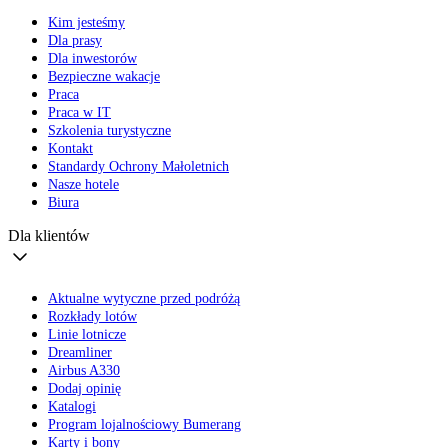
Kim jesteśmy
Dla prasy
Dla inwestorów
Bezpieczne wakacje
Praca
Praca w IT
Szkolenia turystyczne
Kontakt
Standardy Ochrony Małoletnich
Nasze hotele
Biura
Dla klientów
Aktualne wytyczne przed podróżą
Rozkłady lotów
Linie lotnicze
Dreamliner
Airbus A330
Dodaj opinię
Katalogi
Program lojalnościowy Bumerang
Karty i bony