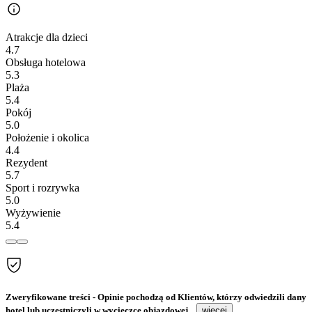
Atrakcje dla dzieci
4.7
Obsługa hotelowa
5.3
Plaża
5.4
Pokój
5.0
Położenie i okolica
4.4
Rezydent
5.7
Sport i rozrywka
5.0
Wyżywienie
5.4
Zweryfikowane treści
- Opinie pochodzą od Klientów, którzy odwiedzili dany
hotel lub uczestniczyli w wycieczce objazdowej...
więcej