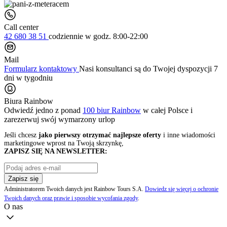
Call center
42 680 38 51
codziennie
w godz. 8:00-22:00
Mail
Formularz kontaktowy
Nasi konsultanci są do Twojej dyspozycji 7
dni w tygodniu
Biura Rainbow
Odwiedź jedno z ponad
100 biur Rainbow
w całej Polsce i
zarezerwuj swój
wymarzony urlop
Jeśli chcesz
jako pierwszy otrzymać najlepsze oferty
i inne wiadomości
marketingowe wprost na Twoją skrzynkę,
ZAPISZ SIĘ NA NEWSLETTER:
Zapisz się
Administratorem Twoich danych jest Rainbow Tours S.A.
Dowiedz się więcej o ochronie
Twoich danych oraz prawie i sposobie wycofania zgody
.
O nas