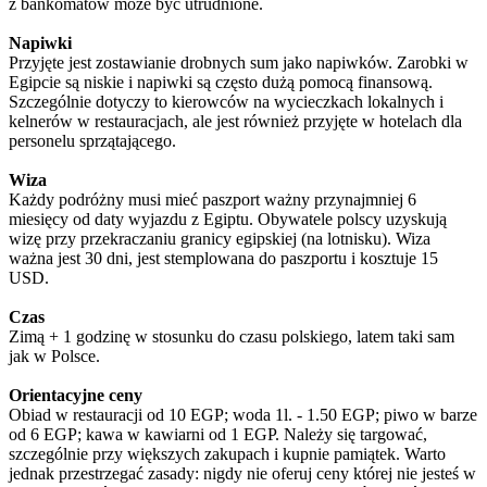
z bankomatów może być utrudnione.
Napiwki
Przyjęte jest zostawianie drobnych sum jako napiwków. Zarobki w
Egipcie są niskie i napiwki są często dużą pomocą finansową.
Szczególnie dotyczy to kierowców na wycieczkach lokalnych i
kelnerów w restauracjach, ale jest również przyjęte w hotelach dla
personelu sprzątającego.
Wiza
Każdy podróżny musi mieć paszport ważny przynajmniej 6
miesięcy od daty wyjazdu z Egiptu. Obywatele polscy uzyskują
wizę przy przekraczaniu granicy egipskiej (na lotnisku). Wiza
ważna jest 30 dni, jest stemplowana do paszportu i kosztuje 15
USD.
Czas
Zimą + 1 godzinę w stosunku do czasu polskiego, latem taki sam
jak w Polsce.
Orientacyjne ceny
Obiad w restauracji od 10 EGP; woda 1l. - 1.50 EGP; piwo w barze
od 6 EGP; kawa w kawiarni od 1 EGP. Należy się targować,
szczególnie przy większych zakupach i kupnie pamiątek. Warto
jednak przestrzegać zasady: nigdy nie oferuj ceny której nie jesteś w