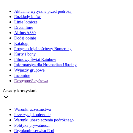
Aktualne wytyczne przed podróżą
Rozkłady lotów
Linie lotnicze
Dreamliner
Airbus A330
Dodaj opinię
Katalogi
Program lojalnościowy Bumerang
Karty i bony
Filmowy Świat Rainbow
Informatsiya dla Hromadian Ukrainy
Wyjazdy grupowe
Incoming
Dostępność cyfrowa
Zasady korzystania
Warunki uczestnictwa
Przeczytaj koniecznie
Warunki ubezpieczenia podróżnego
Polityka prywatności
Regulamin serwisu R.pl