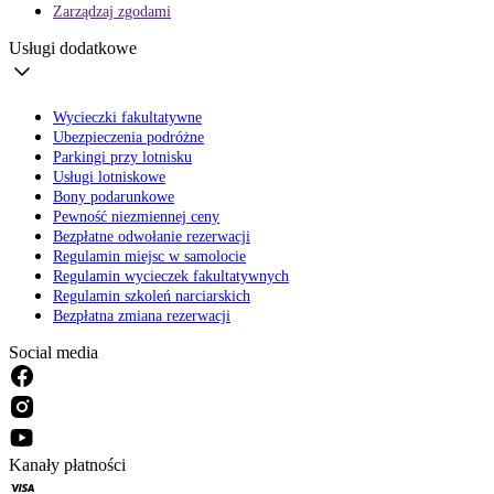
Zarządzaj zgodami
Usługi dodatkowe
Wycieczki fakultatywne
Ubezpieczenia podróżne
Parkingi przy lotnisku
Usługi lotniskowe
Bony podarunkowe
Pewność niezmiennej ceny
Bezpłatne odwołanie rezerwacji
Regulamin miejsc w samolocie
Regulamin wycieczek fakultatywnych
Regulamin szkoleń narciarskich
Bezpłatna zmiana rezerwacji
Social media
Kanały płatności