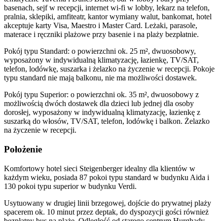
basenach, sejf w recepcji, internet wi-fi w lobby, lekarz na telefon,
pralnia, sklepiki, amfiteatr, kantor wymiany walut, bankomat, hotel
akceptuje karty Visa, Maestro i Master Card. Leżaki, parasole,
materace i ręczniki plażowe przy basenie i na plaży bezpłatnie.
Pokój typu Standard: o powierzchni ok. 25 m², dwuosobowy,
wyposażony w indywidualną klimatyzację, łazienkę, TV/SAT,
telefon, lodówkę, suszarka i żelazko na życzenie w recepcji. Pokoje
typu standard nie mają balkonu, nie ma możliwości dostawek.
Pokój typu Superior: o powierzchni ok. 35 m², dwuosobowy z
możliwością dwóch dostawek dla dzieci lub jednej dla osoby
dorosłej, wyposażony w indywidualną klimatyzację, łazienkę z
suszarką do włosów, TV/SAT, telefon, lodówkę i balkon. Żelazko
na życzenie w recepcji.
Położenie
Komfortowy hotel sieci Steigenberger idealny dla klientów w
każdym wieku, posiada 87 pokoi typu standard w budynku Aida i
130 pokoi typu superior w budynku Verdi.
Usytuowany w drugiej linii brzegowej, dojście do prywatnej plaży
spacerem ok. 10 minut przez deptak, do dyspozycji gości również
bezpłatny bus na plażę. Odległość od starego centrum Hurghady