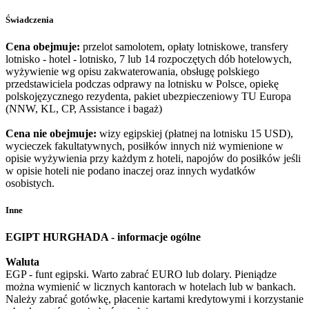
Świadczenia
Cena obejmuje:
przelot samolotem, opłaty lotniskowe, transfery
lotnisko - hotel - lotnisko, 7 lub 14 rozpoczętych dób hotelowych,
wyżywienie wg opisu zakwaterowania, obsługę polskiego
przedstawiciela podczas odprawy na lotnisku w Polsce, opiekę
polskojęzycznego rezydenta, pakiet ubezpieczeniowy TU Europa
(NNW, KL, CP, Assistance i bagaż)
Cena nie obejmuje:
wizy egipskiej (płatnej na lotnisku 15 USD),
wycieczek fakultatywnych, posiłków innych niż wymienione w
opisie wyżywienia przy każdym z hoteli, napojów do posiłków jeśli
w opisie hoteli nie podano inaczej oraz innych wydatków
osobistych.
Inne
EGIPT HURGHADA - informacje ogólne
Waluta
EGP - funt egipski. Warto zabrać EURO lub dolary. Pieniądze
można wymienić w licznych kantorach w hotelach lub w bankach.
Należy zabrać gotówkę, płacenie kartami kredytowymi i korzystanie