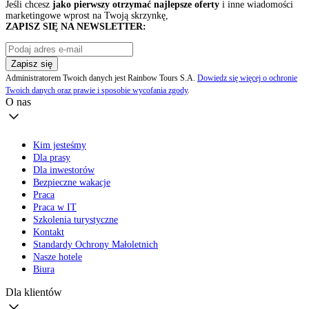
Jeśli chcesz
jako pierwszy otrzymać najlepsze oferty
i inne wiadomości
marketingowe wprost na Twoją skrzynkę,
ZAPISZ SIĘ NA NEWSLETTER:
Zapisz się
Administratorem Twoich danych jest Rainbow Tours S.A.
Dowiedz się więcej o ochronie
Twoich danych oraz prawie i sposobie wycofania zgody
.
O nas
Kim jesteśmy
Dla prasy
Dla inwestorów
Bezpieczne wakacje
Praca
Praca w IT
Szkolenia turystyczne
Kontakt
Standardy Ochrony Małoletnich
Nasze hotele
Biura
Dla klientów