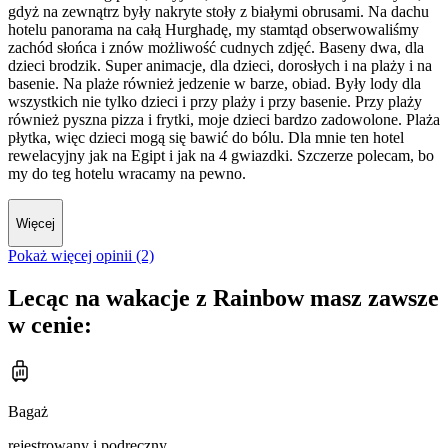
gdyż na zewnątrz były nakryte stoły z białymi obrusami. Na dachu
hotelu panorama na całą Hurghadę, my stamtąd obserwowaliśmy
zachód słońca i znów możliwość cudnych zdjęć. Baseny dwa, dla
dzieci brodzik. Super animacje, dla dzieci, dorosłych i na plaży i na
basenie. Na plaże również jedzenie w barze, obiad. Były lody dla
wszystkich nie tylko dzieci i przy plaży i przy basenie. Przy plaży
również pyszna pizza i frytki, moje dzieci bardzo zadowolone. Plaża
płytka, więc dzieci mogą się bawić do bólu. Dla mnie ten hotel
rewelacyjny jak na Egipt i jak na 4 gwiazdki. Szczerze polecam, bo
my do teg hotelu wracamy na pewno.
Więcej
Pokaż więcej opinii (2)
Lecąc na wakacje z Rainbow masz zawsze
w cenie:
Bagaż
rejestrowany i podręczny