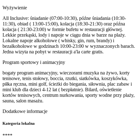
Wyżywienie
All Inclusive: śniadanie (07:00-10:30), późne śniadania (10:30-
11:30), obiad ( 13:00-15:00), kolacja (18:30-21:30) oraz późna
kolacja ( 21:30-23:00) w formie bufetu w restauracji głównej.
Lekkie przekąski, lody i napoje w ciągu dnia w barze na plaży.
Lokalne napoje alkoholowe ( whisky, gin, rum, brandy) i
bezalkoholowe w godzinach 10:00-23:00 w wyznaczonych barach.
Jedna wizyta na pobyt w restauracji a'la carte gratis.
Program sportowy i animacyjny
bogaty program animacyjny, wieczorami muzyka na żywo, korty
tenisowe, tenis stołowy, boccia, rzutki, siatkówka, koszykówka,
piłka ręczna, mini golf, ścieżki do biegania, siłownia, plac zabaw i
mini klub dla dzieci 4-12 lat ( bezpłatnie). Bilard, oświetlenie
kortów tenisowych, centrum nurkowania, sporty wodne przy plaży,
sauna, salon masażu.
Dodatkowe informacje
Kategoria lokalna
****