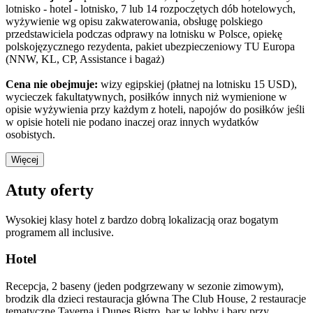
lotnisko - hotel - lotnisko, 7 lub 14 rozpoczętych dób hotelowych,
wyżywienie wg opisu zakwaterowania, obsługę polskiego
przedstawiciela podczas odprawy na lotnisku w Polsce, opiekę
polskojęzycznego rezydenta, pakiet ubezpieczeniowy TU Europa
(NNW, KL, CP, Assistance i bagaż)
Cena nie obejmuje:
wizy egipskiej (płatnej na lotnisku 15 USD),
wycieczek fakultatywnych, posiłków innych niż wymienione w
opisie wyżywienia przy każdym z hoteli, napojów do posiłków jeśli
w opisie hoteli nie podano inaczej oraz innych wydatków
osobistych.
Więcej
Atuty oferty
Wysokiej klasy hotel z bardzo dobrą lokalizacją oraz bogatym
programem all inclusive.
Hotel
Recepcja, 2 baseny (jeden podgrzewany w sezonie zimowym),
brodzik dla dzieci restauracja główna The Club House, 2 restauracje
tematyczne Taverna i Dunes Bistro, bar w lobby i bary przy