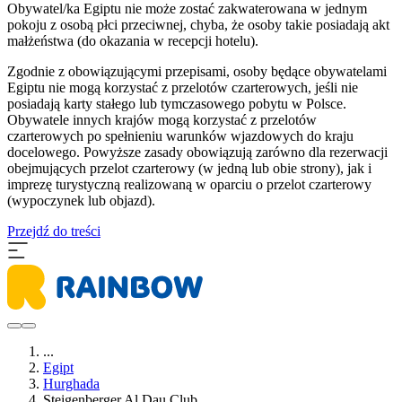
Obywatel/ka Egiptu nie może zostać zakwaterowana w jednym
pokoju z osobą płci przeciwnej, chyba, że osoby takie posiadają akt
małżeństwa (do okazania w recepcji hotelu).
Zgodnie z obowiązującymi przepisami, osoby będące obywatelami
Egiptu nie mogą korzystać z przelotów czarterowych, jeśli nie
posiadają karty stałego lub tymczasowego pobytu w Polsce.
Obywatele innych krajów mogą korzystać z przelotów
czarterowych po spełnieniu warunków wjazdowych do kraju
docelowego. Powyższe zasady obowiązują zarówno dla rezerwacji
obejmujących przelot czarterowy (w jedną lub obie strony), jak i
imprezę turystyczną realizowaną w oparciu o przelot czarterowy
(wypoczynek lub objazd).
Przejdź do treści
...
Egipt
Hurghada
Steigenberger Al Dau Club