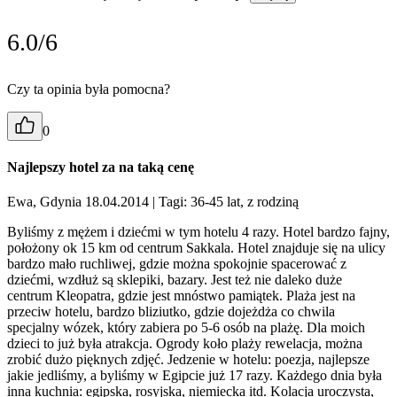
6.0/6
Czy ta opinia była pomocna?
0
Najlepszy hotel za na taką cenę
Ewa, Gdynia 18.04.2014
| Tagi: 36-45 lat, z rodziną
Byliśmy z mężem i dziećmi w tym hotelu 4 razy. Hotel bardzo fajny,
położony ok 15 km od centrum Sakkala. Hotel znajduje się na ulicy
bardzo mało ruchliwej, gdzie można spokojnie spacerować z
dziećmi, wzdłuż są sklepiki, bazary. Jest też nie daleko duże
centrum Kleopatra, gdzie jest mnóstwo pamiątek. Plaża jest na
przeciw hotelu, bardzo bliziutko, gdzie dojeżdża co chwila
specjalny wózek, który zabiera po 5-6 osób na plażę. Dla moich
dzieci to już była atrakcja. Ogrody koło plaży rewelacja, można
zrobić dużo pięknych zdjęć. Jedzenie w hotelu: poezja, najlepsze
jakie jedliśmy, a byliśmy w Egipcie już 17 razy. Każdego dnia była
inna kuchnia: egipska, rosyjska, niemiecka itd. Kolacja uroczysta,