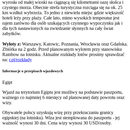
wyrosła od małej wioski na ciągnącą się kilometrami oazę słońca i
czystego morza. Obecnie strefa turystyczna rozciąga się na ok. 25
km wzdłuż wybrzeża. To jedno z niewielu miejsc gdzie większość
hoteli leży przy plaży. Całe lato, mimo wysokich temperatur jest
rajem zarówno dla osób szukających czynnego wypoczynku jak i
dla tych nastawionych na zwiedzanie słynnych na cały świat
zabytków.
Wyloty z:
Warszawy, Katowic, Poznania, Wrocławia oraz Gdańska.
Zbiórka na 2 godz. Przed planowanym wylotem przy stanowisku
Rainbow na lotnisku. Aktualne rozkłady lotów prosimy sprawdzać
na:
r.pl/rozkłady
Informacje o przepisach wjazdowych
Egipt
Wjazd na terytorium Egiptu jest możliwy na podstawie paszportu,
ważnego co najmniej 6 miesięcy od planowanej daty powrotu oraz
wizy.
Obywatele polscy uzyskują wizę przy przekraczaniu granicy
egipskiej (na lotnisku). Wiza jest stemplowana do paszportu - jej
ważność wynosi 30 dni. Cena wizy wynosi 30 USD/osoby.