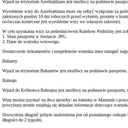
Wjazd na terytorium Azerbejdżanu jest możliwy na podstawie paszpo
Wyrobienie wizy do Azerbejdżanu może się odbyć wyłącznie za pośr
założonych poniżej 10 dni roboczych przed wylotem, prosimy o konta
(wówczas konieczne jest wyrobienie wizy we własnym zakresie).
W celu uzyskania wizy za pośrednictwem Rainbow Podróżny jest zob
1. Skan paszportu w formacie .JPG.
2. Dane do wniosku wizowego.
Dostarczenie dokumentów i uzupełnienie wniosku musi nastąpić najp
Bahamy
Wjazd na terytorium Bahamów jest możliwy na podstawie paszportu.
Bahrajn
Wjazd do Królestwa Bahrajnu jest możliwy na podstawie paszportu, 
Wizę można uzyskać na dwa sposoby: na lotnisku w Manamie i pozosta
powyższej stronie znajdują się aktualne informacje dotyczące warun
Dozwolona długość pobytu uzależniona jest od posiadanego rodzaju 
długości do 2 tygodni.