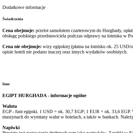
Dodatkowe informacje
Świadczenia
Cena obejmuje:
przelot samolotem czarterowym do Hurghady, opłaty 
obsługę polskiego przedstawiciela podczas odprawy na lotnisku w 
Cena nie obejmuje:
wizy egipskiej (płatna na lotnisku ok. 25 USD/
opisie hoteli nie podano inaczej oraz innych wydatków osobistych.
Inne
EGIPT HURGHADA - informacje ogólne
Waluta
EGP - funt egipski. 1 USD = ok. 30,7 EGP; 1 EUR = ok. 33,6 EGP. W
maszynach do wymiany walut w hotelach, a także w bankach. Należy
Napiwki
Przyjęte jest zostawianie drobnych sum jako napiwków. Zarobki w Eg