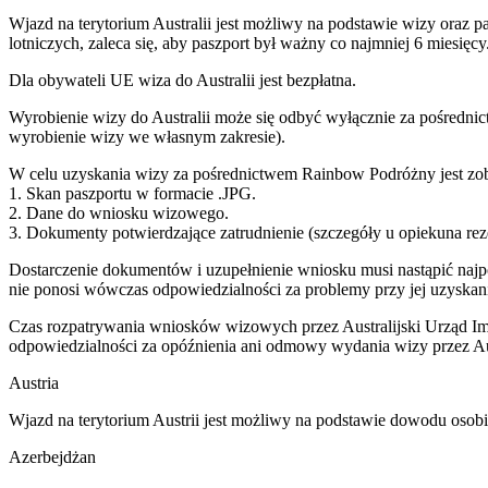
Wjazd na terytorium Australii jest możliwy na podstawie wizy oraz 
lotniczych, zaleca się, aby paszport był ważny co najmniej 6 miesięcy
Dla obywateli UE wiza do Australii jest bezpłatna.
Wyrobienie wizy do Australii może się odbyć wyłącznie za pośrednic
wyrobienie wizy we własnym zakresie).
W celu uzyskania wizy za pośrednictwem Rainbow Podróżny jest zob
1. Skan paszportu w formacie .JPG.
2. Dane do wniosku wizowego.
3. Dokumenty potwierdzające zatrudnienie (szczegóły u opiekuna rez
Dostarczenie dokumentów i uzupełnienie wniosku musi nastąpić naj
nie ponosi wówczas odpowiedzialności za problemy przy jej uzyskani
Czas rozpatrywania wniosków wizowych przez Australijski Urząd Imi
odpowiedzialności za opóźnienia ani odmowy wydania wizy przez Aust
Austria
Wjazd na terytorium Austrii jest możliwy na podstawie dowodu osob
Azerbejdżan