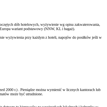
rozpoczętych dób hotelowych, wyżywienie wg opisu zakwaterowania,
TU Europa wariant podstawowy (NNW, KL i bagaż).
isie wyżywienia przy każdym z hoteli, napojów do posiłków jeśli w
ed 2000 r.) . Pieniądze można wymienić w licznych kantorach lub
omatów może być utrudnione.
nie dotyczy to kierowców na wycieczkach lokalnych i kelnerów w