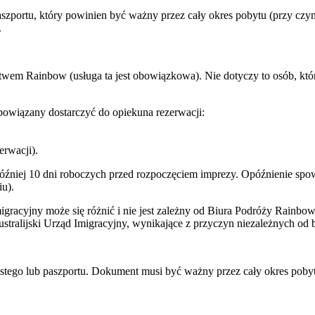
paszportu, który powinien być ważny przez cały okres pobytu (przy cz
.
twem Rainbow (usługa ta jest obowiązkowa). Nie dotyczy to osób, któr
owiązany dostarczyć do opiekuna rezerwacji:
erwacji).
później 10 dni roboczych przed rozpoczęciem imprezy. Opóźnienie s
u).
gracyjny może się różnić i nie jest zależny od Biura Podróży Rainbo
ralijski Urząd Imigracyjny, wynikające z przyczyn niezależnych od b
istego lub paszportu. Dokument musi być ważny przez cały okres poby