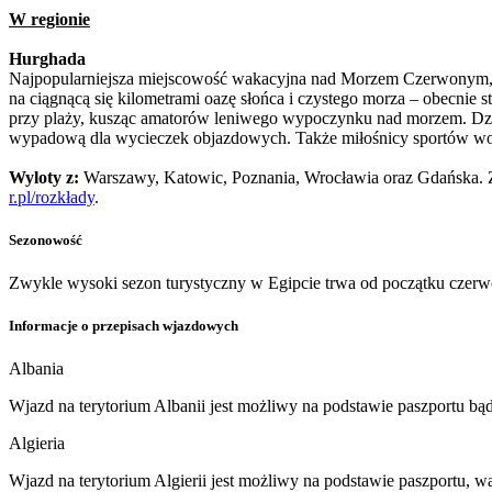
W regionie
Hurghada
Najpopularniejsza miejscowość wakacyjna nad Morzem Czerwonym, będ
na ciągnącą się kilometrami oazę słońca i czystego morza – obecnie s
przy plaży, kusząc amatorów leniwego wypoczynku nad morzem. Dzię
wypadową dla wycieczek objazdowych. Także miłośnicy sportów wodny
Wyloty z:
Warszawy, Katowic, Poznania, Wrocławia oraz Gdańska. Z
r.pl/rozkłady
.
Sezonowość
Zwykle wysoki sezon turystyczny w Egipcie trwa od początku czerw
Informacje o przepisach wjazdowych
Albania
Wjazd na terytorium Albanii jest możliwy na podstawie paszportu b
Algieria
Wjazd na terytorium Algierii jest możliwy na podstawie paszportu, w