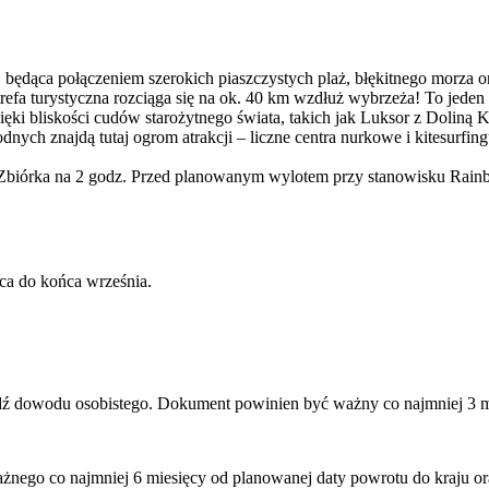
ąca połączeniem szerokich piaszczystych plaż, błękitnego morza ora
trefa turystyczna rozciąga się na ok. 40 km wzdłuż wybrzeża! To jeden 
ki bliskości cudów starożytnego świata, takich jak Luksor z Doliną
ch znajdą tutaj ogrom atrakcji – liczne centra nurkowe i kitesurfin
biórka na 2 godz. Przed planowanym wylotem przy stanowisku Rainbo
ca do końca września.
ądź dowodu osobistego. Dokument powinien być ważny co najmniej 3 m
ażnego co najmniej 6 miesięcy od planowanej daty powrotu do kraju or