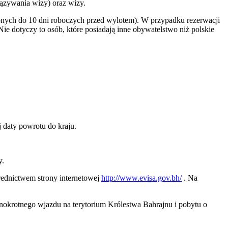
ązywania wizy) oraz wizy.
onych do 10 dni roboczych przed wylotem). W przypadku rezerwacji
e dotyczy to osób, które posiadają inne obywatelstwo niż polskie
daty powrotu do kraju.
y.
średnictwem strony internetowej
http://www.evisa.gov.bh/
. Na
nokrotnego wjazdu na terytorium Królestwa Bahrajnu i pobytu o