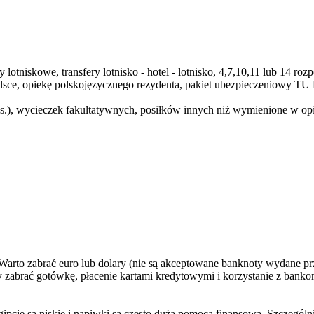
lotniskowe, transfery lotnisko - hotel - lotnisko, 4,7,10,11 lub 14 
Polsce, opiekę polskojęzycznego rezydenta, pakiet ubezpieczeniowy 
os.), wycieczek fakultatywnych, posiłków innych niż wymienione w op
arto zabrać euro lub dolary (nie są akceptowane banknoty wydane prz
 zabrać gotówkę, płacenie kartami kredytowymi i korzystanie z bank
ipcie są niskie i napiwki są często dużą pomocą finansową. Szczegól