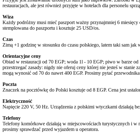
restauracjach, ale jest również przyjęte w hotelach dla personelu sprz
Wiza
Każdy podróżny musi mieć paszport ważny przynajmniej 6 miesięcy od 
stemplowana do paszportu i kosztuje 25 USD/os.
Czas
Zimą +1 godzinę w stosunku do czasu polskiego, latem taki sam jak 
Orientacyjne ceny
Obiad w restauracji od 70 EGP; woda 1l - 10 EGP; piwo w barze od 
przestrzegać zasady: nigdy nie oferuj ceny której nie jesteś w stan
mogą wynosić od 70 do nawet 400 EGP. Prosimy pytać przewodnika
Poczta
Znaczek na pocztówkę do Polski kosztuje od 8 EGP. Cena jest ustalo
Elektryczność
Napięcie 220 V, 50 Hz. Urządzenia z polskimi wtyczkami działają b
Telefony
Telefony komórkowe działają w miejscowościach turystycznych i w m
prosimy sprawdzać przed wyjazdem u operatora.