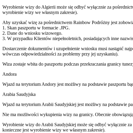
Wyrobienie wizy do Algierii może się odbyć wyłącznie za pośrednict
wyrobienie wizy we własnym zakresie).
Aby uzyskać wizę za pośrednictwem Rainbow Podróżny jest zobowiąz
1. Skan paszportu w formacie .JPG.
2. Dane do wniosku wizowego.
3. W przypadku Klientów niepełnoletnich, posiadających inne nazwisk
Dostarczenie dokumentów i uzupełnienie wniosku musi nastąpić naj
wówczas odpowiedzialności za problemy przy jej uzyskaniu).
Wiza zostaje wbita do paszportu podczas przekraczania granicy tunezy
Andora
Wjazd na terytorium Andory jest możliwy na podstawie paszportu b
Arabia Saudyjska
Wjazd na terytorium Arabii Saudyjskiej jest możliwy na podstawie p
Nie ma możliwości wykupienia wizy na granicy. Obecnie obowiązując
Wyrobienie wizy do Arabii Saudyjskiej może się odbyć wyłącznie za
konieczne jest wyrobienie wizy we własnym zakresie).