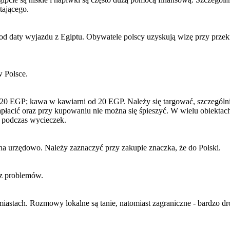
ątającego.
daty wyjazdu z Egiptu. Obywatele polscy uzyskują wizę przy przekracz
w Polsce.
20 EGP; kawa w kawiarni od 20 EGP. Należy się targować, szczególni
ie zapłacić oraz przy kupowaniu nie można się śpieszyć. W wielu obiek
 podczas wycieczek.
na urzędowo. Należy zaznaczyć przy zakupie znaczka, że do Polski.
ez problemów.
iastach. Rozmowy lokalne są tanie, natomiast zagraniczne - bardzo d