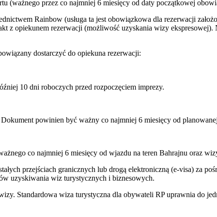
rtu (ważnego przez co najmniej 6 miesięcy od daty początkowej obowi
ednictwem Rainbow (usługa ta jest obowiązkowa dla rezerwacji założ
kt z opiekunem rezerwacji (możliwość uzyskania wizy ekspresowej). Ni
owiązany dostarczyć do opiekuna rezerwacji:
óźniej 10 dni roboczych przed rozpoczęciem imprezy.
 Dokument powinien być ważny co najmniej 6 miesięcy od planowanej 
ważnego co najmniej 6 miesięcy od wjazdu na teren Bahrajnu oraz wiz
łych przejściach granicznych lub drogą elektroniczną (e-visa) za po
ków uzyskiwania wiz turystycznych i biznesowych.
wizy. Standardowa wiza turystyczna dla obywateli RP uprawnia do jed