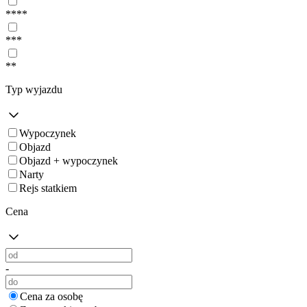
****
***
**
Typ wyjazdu
Wypoczynek
Objazd
Objazd + wypoczynek
Narty
Rejs statkiem
Cena
-
Cena za osobę