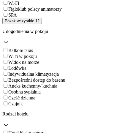
Wi-Fi
Figloklub polscy animatorzy
SPA
Pokaż wszystkie 12
Udogodnienia w pokoju
Balkon/ taras
Wi-fi w pokoju
Widok na morze
Lodówka
Indywidualna klimatyzacja
Bezpośredni dostęp do basenu
Aneks kuchenny/ kuchnia
Osobna sypialnia
Część dzienna
Czajnik
Rodzaj hotelu
Hotel blisko natury