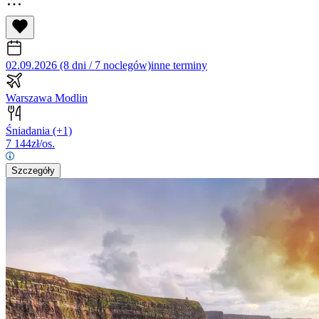
02.09.2026 (8 dni / 7 noclegów)
inne terminy
Warszawa Modlin
Śniadania
(+1)
7 144
zł/os.
Szczegóły