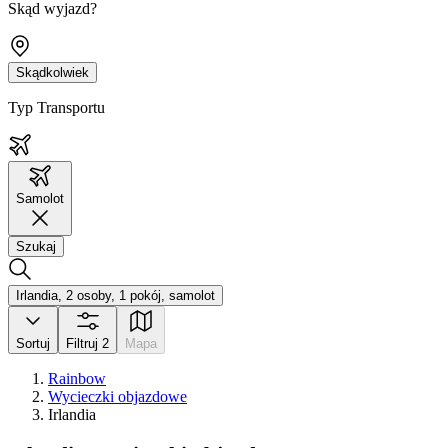
Skąd wyjazd?
Skądkolwiek
Typ Transportu
Samolot
Szukaj
Irlandia, 2 osoby, 1 pokój, samolot
Sortuj
Filtruj
2
Mapa
Rainbow
Wycieczki objazdowe
Irlandia