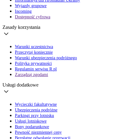
Informatsiya dla Hromadian Ukrainy
Wyjazdy grupowe
Incoming
Dostępność cyfrowa
Zasady korzystania
Warunki uczestnictwa
Przeczytaj koniecznie
Warunki ubezpieczenia podróżnego
Polityka prywatności
Regulamin serwisu R.pl
Zarządzaj zgodami
Usługi dodatkowe
Wycieczki fakultatywne
Ubezpieczenia podróżne
Parkingi przy lotnisku
Usługi lotniskowe
Bony podarunkowe
Pewność niezmiennej ceny
Bezpłatne odwołanie rezerwacji