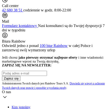
Call center
42 680 38 51
codziennie
w godz. 8:00-22:00
Mail
Formularz kontaktowy
Nasi konsultanci są do Twojej dyspozycji 7
dni w tygodniu
Biura Rainbow
Odwiedź jedno z ponad
100 biur Rainbow
w całej Polsce i
zarezerwuj swój
wymarzony urlop
Jeśli chcesz
jako pierwszy otrzymać najlepsze oferty
i inne wiadomości
marketingowe wprost na Twoją skrzynkę,
ZAPISZ SIĘ NA NEWSLETTER:
Zapisz się
Administratorem Twoich danych jest Rainbow Tours S.A.
Dowiedz się więcej o ochronie
Twoich danych oraz prawie i sposobie wycofania zgody
.
O nas
Kim jesteśmy