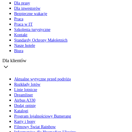
Dla prasy
Dla inwestorów
Bezpieczne wakacje
Praca
Praca w IT
Szkolenia turystyczne
Kontakt
Standardy Ochrony Małoletnich
Nasze hotele
Biura
Dla klientów
Aktualne wytyczne przed podróżą
Rozkłady lotów
Linie lotnicze
Dreamliner
Airbus A330
Dodaj opinię
Katalogi
Program lojalnościowy Bumerang
Karty i bony
Filmowy Świat Rainbow