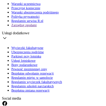
Warunki uczestnictwa
Przeczytaj koniecznie
Warunki ubezpieczenia podróżnego
Polityka prywatności
Regulamin serwisu R.pl
Zarządzaj zgodami
Usługi dodatkowe
Wycieczki fakultatywne
Ubezpieczenia podróżne
Parkingi przy lotnisku
Usługi lotniskowe
Bony podarunkowe
Pewność niezmiennej ceny
Bezpłatne odwołanie rezerwacji
Regulamin miejsc w samolocie
Regulamin wycieczek fakultatywnych
Regulamin szkoleń narciarskich
Bezpłatna zmiana rezerwacji
Social media