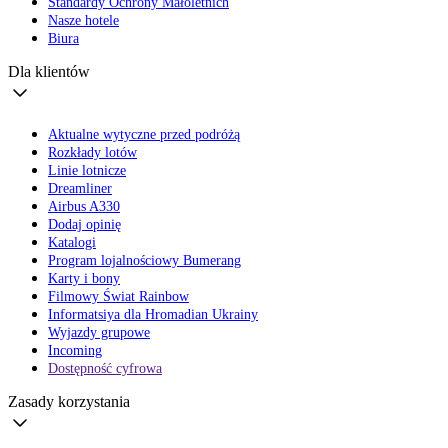
Standardy Ochrony Małoletnich
Nasze hotele
Biura
Dla klientów
Aktualne wytyczne przed podróżą
Rozkłady lotów
Linie lotnicze
Dreamliner
Airbus A330
Dodaj opinię
Katalogi
Program lojalnościowy Bumerang
Karty i bony
Filmowy Świat Rainbow
Informatsiya dla Hromadian Ukrainy
Wyjazdy grupowe
Incoming
Dostępność cyfrowa
Zasady korzystania