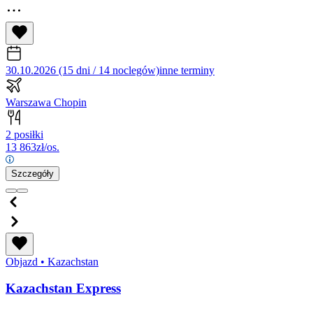
30.10.2026 (15 dni / 14 noclegów)
inne terminy
Warszawa Chopin
2 posiłki
13 863
zł/os.
Szczegóły
Objazd
•
Kazachstan
Kazachstan Express