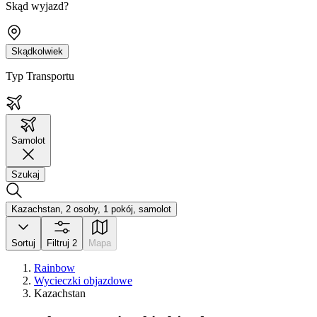
Skąd wyjazd?
Skądkolwiek
Typ Transportu
Samolot
Szukaj
Kazachstan, 2 osoby, 1 pokój, samolot
Sortuj
Filtruj
2
Mapa
Rainbow
Wycieczki objazdowe
Kazachstan