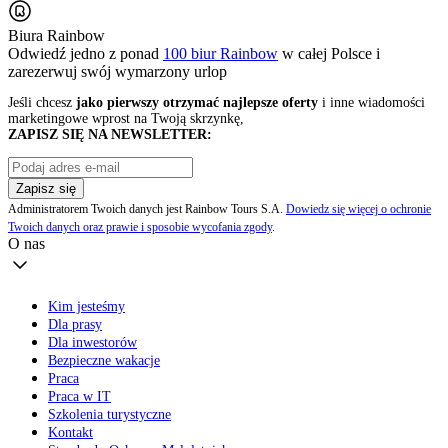
Biura Rainbow
Odwiedź jedno z ponad
100 biur Rainbow
w całej Polsce i
zarezerwuj swój
wymarzony urlop
Jeśli chcesz
jako pierwszy otrzymać najlepsze oferty
i inne wiadomości
marketingowe wprost na Twoją skrzynkę,
ZAPISZ SIĘ NA NEWSLETTER:
Zapisz się
Administratorem Twoich danych jest Rainbow Tours S.A.
Dowiedz się więcej o ochronie
Twoich danych oraz prawie i sposobie wycofania zgody
.
O nas
Kim jesteśmy
Dla prasy
Dla inwestorów
Bezpieczne wakacje
Praca
Praca w IT
Szkolenia turystyczne
Kontakt