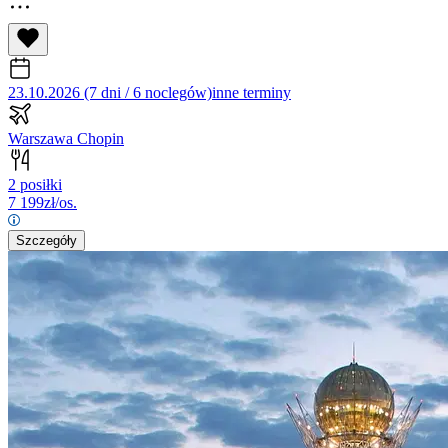
23.10.2026 (7 dni / 6 noclegów)
inne terminy
Warszawa Chopin
2 posiłki
7 199
zł/os.
Szczegóły