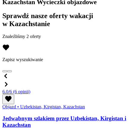
Kazachstan Wycieczki objazdowe
Sprawdź nasze oferty wakacji
w Kazachstanie
Znaleźliśmy 2 oferty
Zapisz wyszukiwanie
6.0/6
(6 opinii)
Objazd
•
Uzbekistan, Kirgistan, Kazachstan
Jedwabnym szlakiem przez Uzbekistan, Kirgistan i
Kazachstan