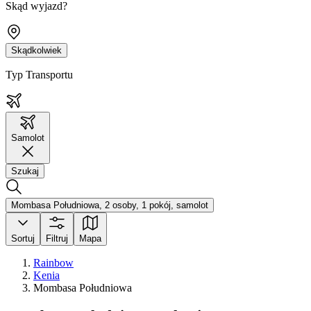
Skąd wyjazd?
Skądkolwiek
Typ Transportu
Samolot
Szukaj
Mombasa Południowa, 2 osoby, 1 pokój, samolot
Sortuj
Filtruj
Mapa
Rainbow
Kenia
Mombasa Południowa