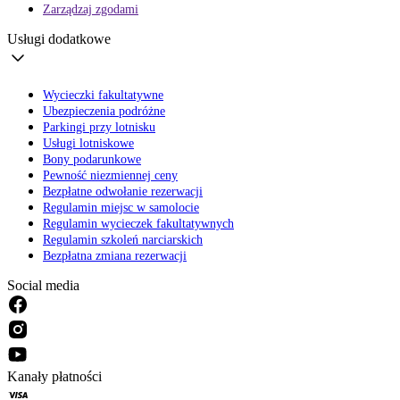
Zarządzaj zgodami
Usługi dodatkowe
Wycieczki fakultatywne
Ubezpieczenia podróżne
Parkingi przy lotnisku
Usługi lotniskowe
Bony podarunkowe
Pewność niezmiennej ceny
Bezpłatne odwołanie rezerwacji
Regulamin miejsc w samolocie
Regulamin wycieczek fakultatywnych
Regulamin szkoleń narciarskich
Bezpłatna zmiana rezerwacji
Social media
Kanały płatności