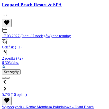
Leopard Beach Resort & SPA
17.03.2027 (9 dni / 7 noclegów)
inne terminy
Gdańsk
(+1)
2 posiłki
(+2)
6 303
zł/os.
Szczegóły
5.7/6
(16 opinii)
Wypoczynek
•
Kenia: Mombasa Południowa - Diani Beach