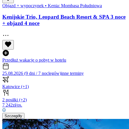
Objazd + wypoczynek
•
Kenia: Mombasa Południowa
Kenijskie Trio, Leopard Beach Resort & SPA 3 noce
+ objazd 4 noce
Przedłuż wakacje o pobyt w hotelu
25.08.2026 (9 dni / 7 noclegów)
inne terminy
Katowice
(+1)
2 posiłki
(+2)
7 242
zł/os.
Szczegóły