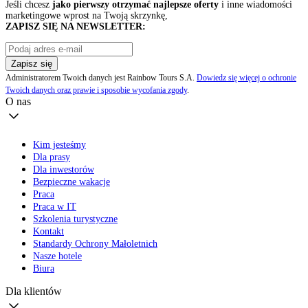
Jeśli chcesz
jako pierwszy otrzymać najlepsze oferty
i inne wiadomości
marketingowe wprost na Twoją skrzynkę,
ZAPISZ SIĘ NA NEWSLETTER:
Zapisz się
Administratorem Twoich danych jest Rainbow Tours S.A.
Dowiedz się więcej o ochronie
Twoich danych oraz prawie i sposobie wycofania zgody
.
O nas
Kim jesteśmy
Dla prasy
Dla inwestorów
Bezpieczne wakacje
Praca
Praca w IT
Szkolenia turystyczne
Kontakt
Standardy Ochrony Małoletnich
Nasze hotele
Biura
Dla klientów