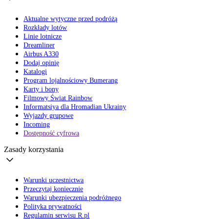
Aktualne wytyczne przed podróżą
Rozkłady lotów
Linie lotnicze
Dreamliner
Airbus A330
Dodaj opinię
Katalogi
Program lojalnościowy Bumerang
Karty i bony
Filmowy Świat Rainbow
Informatsiya dla Hromadian Ukrainy
Wyjazdy grupowe
Incoming
Dostępność cyfrowa
Zasady korzystania
Warunki uczestnictwa
Przeczytaj koniecznie
Warunki ubezpieczenia podróżnego
Polityka prywatności
Regulamin serwisu R.pl