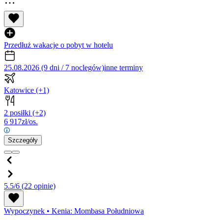
Przedłuż wakacje o pobyt w hotelu
25.08.2026 (9 dni / 7 noclegów)
inne terminy
Katowice
(+1)
2 posiłki
(+2)
6 917
zł/os.
Szczegóły
5.5/6
(22 opinie)
Wypoczynek
•
Kenia: Mombasa Południowa