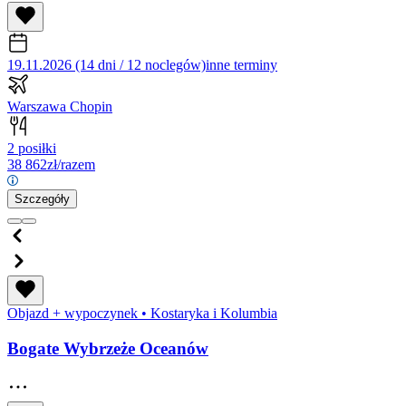
19.11.2026 (14 dni / 12 noclegów)
inne terminy
Warszawa Chopin
2 posiłki
38 862
zł/razem
Szczegóły
Objazd + wypoczynek
•
Kostaryka i Kolumbia
Bogate Wybrzeże Oceanów