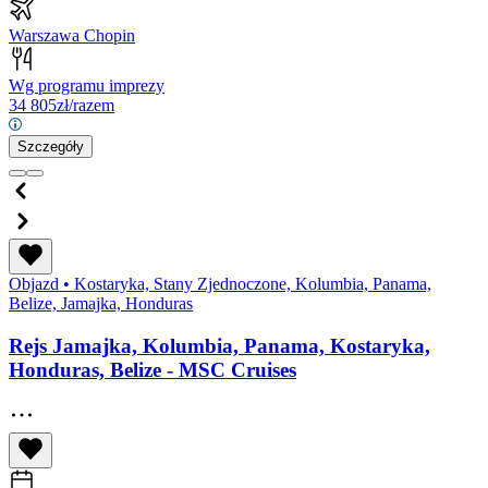
Warszawa Chopin
Wg programu imprezy
34 805
zł/razem
Szczegóły
Objazd
•
Kostaryka, Stany Zjednoczone, Kolumbia, Panama,
Belize, Jamajka, Honduras
Rejs Jamajka, Kolumbia, Panama, Kostaryka,
Honduras, Belize - MSC Cruises