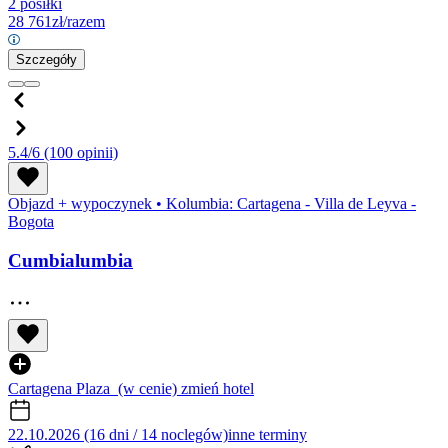
2 posiłki
28 761
zł/razem
Szczegóły
5.4/6
(100 opinii)
Objazd + wypoczynek
•
Kolumbia: Cartagena - Villa de Leyva -
Bogota
Cumbialumbia
Cartagena Plaza
(w cenie)
zmień hotel
22.10.2026 (16 dni / 14 noclegów)
inne terminy