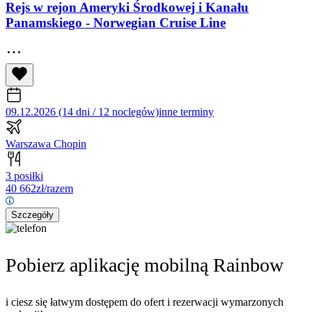
Rejs w rejon Ameryki Środkowej i Kanału
Panamskiego - Norwegian Cruise Line
09.12.2026 (14 dni / 12 noclegów)
inne terminy
Warszawa Chopin
3 posiłki
40 662
zł/razem
Szczegóły
Pobierz aplikację mobilną Rainbow
i ciesz się łatwym dostępem do ofert i rezerwacji wymarzonych