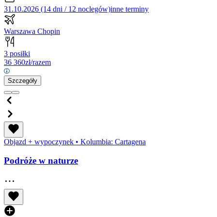
31.10.2026 (14 dni / 12 noclegów)
inne terminy
Warszawa Chopin
3 posiłki
36 360
zł/razem
Szczegóły
Objazd + wypoczynek
•
Kolumbia: Cartagena
Podróże w naturze