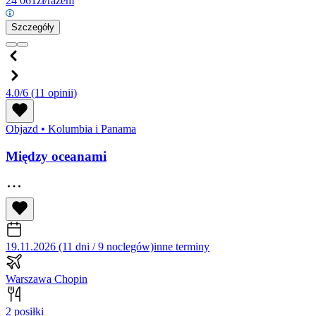
24 061
zł/razem
Szczegóły
4.0/6
(11 opinii)
Objazd
•
Kolumbia i Panama
Między oceanami
19.11.2026 (11 dni / 9 noclegów)
inne terminy
Warszawa Chopin
2 posiłki