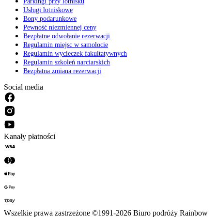
Parkingi przy lotnisku
Usługi lotniskowe
Bony podarunkowe
Pewność niezmiennej ceny
Bezpłatne odwołanie rezerwacji
Regulamin miejsc w samolocie
Regulamin wycieczek fakultatywnych
Regulamin szkoleń narciarskich
Bezpłatna zmiana rezerwacji
Social media
Kanały płatności
Wszelkie prawa zastrzeżone ©1991-2026 Biuro podróży Rainbow