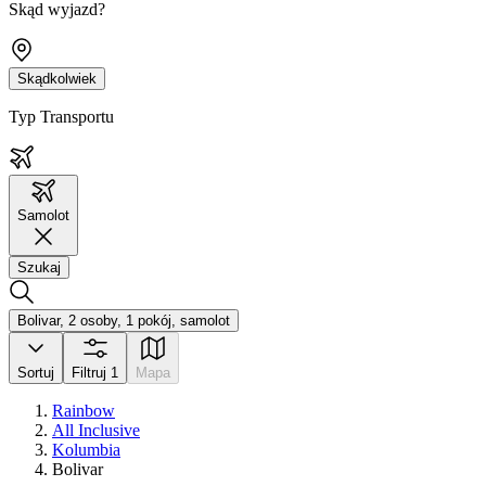
Skąd wyjazd?
Skądkolwiek
Typ Transportu
Samolot
Szukaj
Bolivar, 2 osoby, 1 pokój, samolot
Sortuj
Filtruj
1
Mapa
Rainbow
All Inclusive
Kolumbia
Bolivar