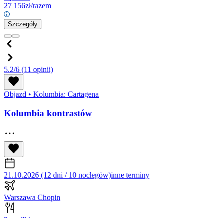
27 156
zł/razem
Szczegóły
5.2/6
(11 opinii)
Objazd
•
Kolumbia: Cartagena
Kolumbia kontrastów
21.10.2026 (12 dni / 10 noclegów)
inne terminy
Warszawa Chopin