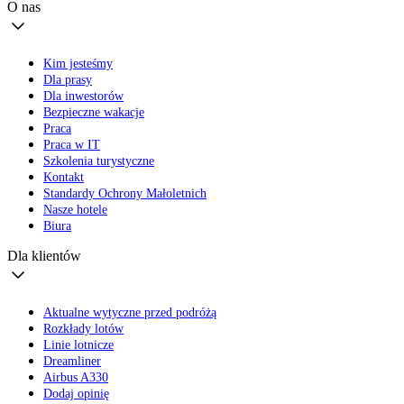
O nas
Kim jesteśmy
Dla prasy
Dla inwestorów
Bezpieczne wakacje
Praca
Praca w IT
Szkolenia turystyczne
Kontakt
Standardy Ochrony Małoletnich
Nasze hotele
Biura
Dla klientów
Aktualne wytyczne przed podróżą
Rozkłady lotów
Linie lotnicze
Dreamliner
Airbus A330
Dodaj opinię