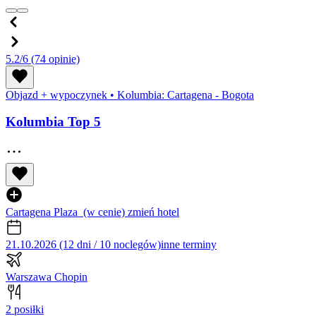
5.2/6
(74 opinie)
Objazd + wypoczynek
•
Kolumbia: Cartagena - Bogota
Kolumbia Top 5
Cartagena Plaza
(w cenie)
zmień hotel
21.10.2026 (12 dni / 10 noclegów)
inne terminy
Warszawa Chopin
2 posiłki