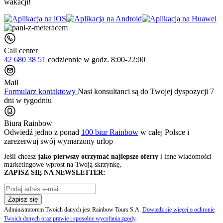
wakacji!
Call center
42 680 38 51
codziennie
w godz. 8:00-22:00
Mail
Formularz kontaktowy
Nasi konsultanci są do Twojej dyspozycji 7
dni w tygodniu
Biura Rainbow
Odwiedź jedno z ponad
100 biur Rainbow
w całej Polsce i
zarezerwuj swój
wymarzony urlop
Jeśli chcesz
jako pierwszy otrzymać najlepsze oferty
i inne wiadomości
marketingowe wprost na Twoją skrzynkę,
ZAPISZ SIĘ NA NEWSLETTER:
Zapisz się
Administratorem Twoich danych jest Rainbow Tours S.A.
Dowiedz się więcej o ochronie
Twoich danych oraz prawie i sposobie wycofania zgody
.