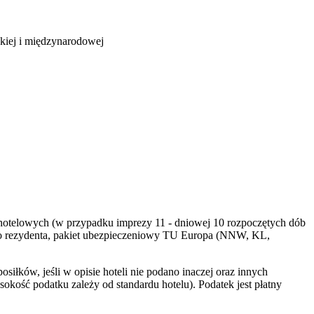
ckiej i międzynarodowej
dób hotelowych (w przypadku imprezy 11 - dniowej 10 rozpoczętych dób
go rezydenta, pakiet ubezpieczeniowy TU Europa (NNW, KL,
łków, jeśli w opisie hoteli nie podano inaczej oraz innych
ość podatku zależy od standardu hotelu). Podatek jest płatny