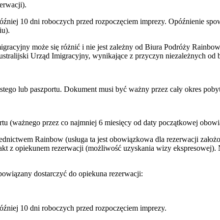
erwacji).
później 10 dni roboczych przed rozpoczęciem imprezy. Opóźnienie s
u).
gracyjny może się różnić i nie jest zależny od Biura Podróży Rainbo
ralijski Urząd Imigracyjny, wynikające z przyczyn niezależnych od b
istego lub paszportu. Dokument musi być ważny przez cały okres poby
rtu (ważnego przez co najmniej 6 miesięcy od daty początkowej obowi
ednictwem Rainbow (usługa ta jest obowiązkowa dla rezerwacji założ
kt z opiekunem rezerwacji (możliwość uzyskania wizy ekspresowej). Ni
owiązany dostarczyć do opiekuna rezerwacji:
óźniej 10 dni roboczych przed rozpoczęciem imprezy.