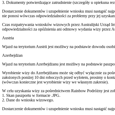
3. Dokumenty potwierdzające zatrudnienie (szczegóły u opiekuna rez
Dostarczenie dokumentów i uzupełnienie wniosku musi nastąpić naj
nie ponosi wówczas odpowiedzialności za problemy przy jej uzyskani
Czas rozpatrywania wniosków wizowych przez Australijski Urząd Imi
odpowiedzialności za opóźnienia ani odmowy wydania wizy przez Aust
Austria
Wjazd na terytorium Austrii jest możliwy na podstawie dowodu osob
Azerbejdżan
Wjazd na terytorium Azerbejdżanu jest możliwy na podstawie paszpo
Wyrobienie wizy do Azerbejdżanu może się odbyć wyłącznie za pośr
założonych poniżej 10 dni roboczych przed wylotem, prosimy o konta
(wówczas konieczne jest wyrobienie wizy we własnym zakresie).
W celu uzyskania wizy za pośrednictwem Rainbow Podróżny jest zob
1. Skan paszportu w formacie .JPG.
2. Dane do wniosku wizowego.
Dostarczenie dokumentów i uzupełnienie wniosku musi nastąpić najp