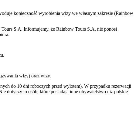
powoduje konieczność wyrobienia wizy we własnym zakresie (Rainbow
w Tours S.A. Informujemy, że Rainbow Tours S.A. nie ponosi
iura.
tu.
ązywania wizy) oraz wizy.
onych do 10 dni roboczych przed wylotem). W przypadku rezerwacji
e dotyczy to osób, które posiadają inne obywatelstwo niż polskie