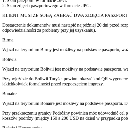
1. Skan paszportu w formacie .JPG.
2. Skan zdjęcia paszportowego w formacie .JPG.
KLIENT MUSI ZE SOBĄ ZABRAĆ DWA ZDJĘCIA PASZPOR
Dostarczenie dokumentów musi nastąpić najpóźniej 20 dni przed r
odpowiedzialności za problemy przy jej uzyskaniu).
Birma
Wjazd na terytorium Birmy jest możliwy na podstawie paszportu, waż
Boliwia
Wjazd na terytorium Boliwii jest możliwy na podstawie paszportu, w
Przy wjeździe do Boliwii Turyści powinni okazać kod QR wygenerowan
jakichkolwiek formalności przed rozpoczęciem imprezy.
Bonaire
Wjazd na terytorium Bonaire jest możliwy na podstawie paszportu. 
Przy przekraczaniu granicy Podróżny powinien móc udowodnić cel pod
kosztów podróży (między 150 a 200 USD na dzień w przypadku pob
Bośnia i Hercegowina