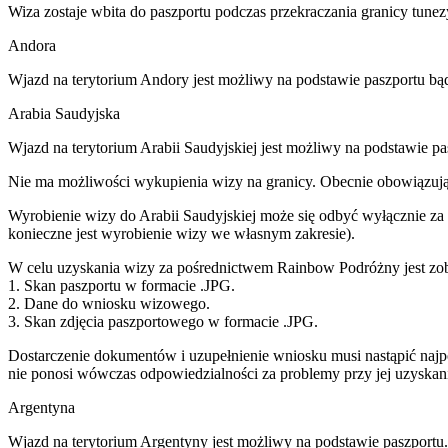
Wiza zostaje wbita do paszportu podczas przekraczania granicy tunezy
Andora
Wjazd na terytorium Andory jest możliwy na podstawie paszportu b
Arabia Saudyjska
Wjazd na terytorium Arabii Saudyjskiej jest możliwy na podstawie p
Nie ma możliwości wykupienia wizy na granicy. Obecnie obowiązując
Wyrobienie wizy do Arabii Saudyjskiej może się odbyć wyłącznie za
konieczne jest wyrobienie wizy we własnym zakresie).
W celu uzyskania wizy za pośrednictwem Rainbow Podróżny jest zob
1. Skan paszportu w formacie .JPG.
2. Dane do wniosku wizowego.
3. Skan zdjęcia paszportowego w formacie .JPG.
Dostarczenie dokumentów i uzupełnienie wniosku musi nastąpić naj
nie ponosi wówczas odpowiedzialności za problemy przy jej uzyskani
Argentyna
Wjazd na terytorium Argentyny jest możliwy na podstawie paszport