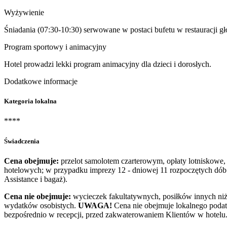
Wyżywienie
Śniadania (07:30-10:30) serwowane w postaci bufetu w restauracji g
Program sportowy i animacyjny
Hotel prowadzi lekki program animacyjny dla dzieci i dorosłych.
Dodatkowe informacje
Kategoria lokalna
****
Świadczenia
Cena obejmuje:
przelot samolotem czarterowym, opłaty lotniskowe, t
hotelowych; w przypadku imprezy 12 - dniowej 11 rozpoczętych dó
Assistance i bagaż).
Cena nie obejmuje:
wycieczek fakultatywnych, posiłków innych niż 
wydatków osobistych.
UWAGA!
Cena nie obejmuje lokalnego podat
bezpośrednio w recepcji, przed zakwaterowaniem Klientów w hotelu.