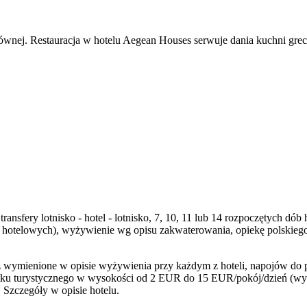
łównej. Restauracja w hotelu Aegean Houses serwuje dania kuchni gre
ransfery lotnisko - hotel - lotnisko, 7, 10, 11 lub 14 rozpoczętych 
b hotelowych), wyżywienie wg opisu zakwaterowania, opiekę polskie
wymienione w opisie wyżywienia przy każdym z hoteli, napojów do posi
ku turystycznego w wysokości od 2 EUR do 15 EUR/pokój/dzień (wysok
 Szczegóły w opisie hotelu.