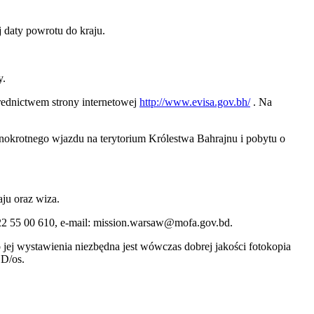
daty powrotu do kraju.
y.
średnictwem strony internetowej
http://www.evisa.gov.bh/
. Na
nokrotnego wjazdu na terytorium Królestwa Bahrajnu i pobytu o
ju oraz wiza.
22 55 00 610, e-mail: mission.warsaw@mofa.gov.bd.
jej wystawienia niezbędna jest wówczas dobrej jakości fotokopia
SD/os.