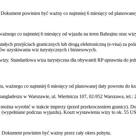
 Dokument powinien być ważny co najmniej 6 miesięcy od planowanej 
ważnego co najmniej 6 miesięcy od wjazdu na teren Bahrajnu oraz wiz
łych przejściach granicznych lub drogą elektroniczną (e-visa) za po
ków uzyskiwania wiz turystycznych i biznesowych.
wizy. Standardowa wiza turystyczna dla obywateli RP uprawnia do jed
u, ważnego co najmniej 6 miesięcy od planowanej daty powrotu do kra
gladeszu w Warszawie, ul. Wiertnicza 107, 02-952 Warszawa, tel.: 
można wyrobić w trakcie imprezy (przed przekroczeniem granicy). Do 
e (wypełniane podczas wyjazdu). Koszt wystawienia wizy to ok. 55 U
u. Dokument powinien być ważny przez cały okres pobytu.