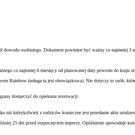
ądź dowodu osobistego. Dokument powinien być ważny co najmniej 3 m
ażnego co najmniej 6 miesięcy od planowanej daty powrotu do kraju or
wem Rainbow (usługa ta jest obowiązkowa). Nie dotyczy to osób, które
any dostarczyć do opiekuna rezerwacji:
o niż którykolwiek z rodziców konieczne jest przesłanie aktu urodzen
później 25 dni przed rozpoczęciem imprezy. Opóźnienie spowoduje ko