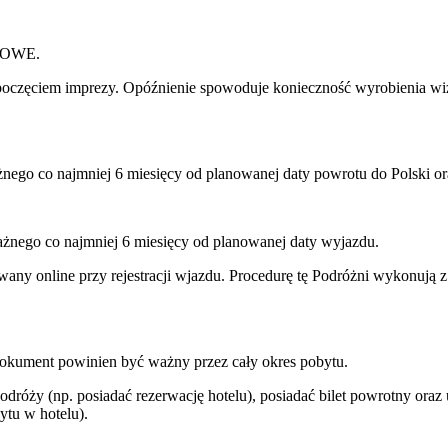
TOWE.
ozpoczęciem imprezy. Opóźnienie spowoduje konieczność wyrobienia w
nego co najmniej 6 miesięcy od planowanej daty powrotu do Polski or
ażnego co najmniej 6 miesięcy od planowanej daty wyjazdu.
y online przy rejestracji wjazdu. Procedurę tę Podróżni wykonują z 
Dokument powinien być ważny przez cały okres pobytu.
róży (np. posiadać rezerwację hotelu), posiadać bilet powrotny oraz
ytu w hotelu).