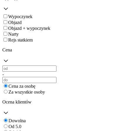
Wypoczynek
Objazd
Objazd + wypoczynek
Narty
Rejs statkiem
Cena
-
Cena za osobę
Za wszystkie osoby
Ocena klientów
Dowolna
Od 5.0