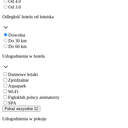
Od 4.0
Od 3.0
Odległość hotelu od lotniska
Dowolna
Do 30 km
Do 60 km
Udogodnienia w hotelu
Darmowe leżaki
Zjeżdżalnie
Aquapark
Wi-Fi
Figloklub polscy animatorzy
SPA
Pokaż wszystkie 12
Udogodnienia w pokoju