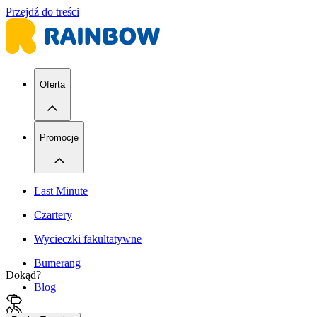
Przejdź do treści
Oferta
Promocje
Last Minute
Czartery
Wycieczki fakultatywne
Bumerang
Dokąd?
Blog