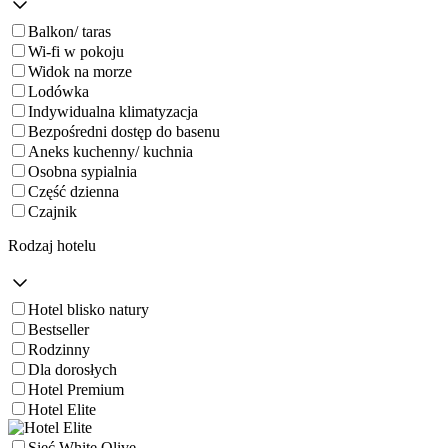
Balkon/ taras
Wi-fi w pokoju
Widok na morze
Lodówka
Indywidualna klimatyzacja
Bezpośredni dostęp do basenu
Aneks kuchenny/ kuchnia
Osobna sypialnia
Część dzienna
Czajnik
Rodzaj hotelu
Hotel blisko natury
Bestseller
Rodzinny
Dla dorosłych
Hotel Premium
Hotel Elite
Sieć White Olive