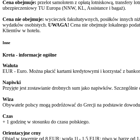
Cena obejmuje:
przelot samolotem z opłatą lotniskową, transfery lo
ubezpieczeniowy TU Europa (NNW, KL, Assistance i bagaż).
Cena nie obejmuje:
wycieczek fakultatywnych, posiłków innych niż 
wydatków osobistych.
UWAGA!
Cena nie obejmuje lokalnego podat
Klientów w hotelu.
Inne
Kreta - informacje ogólne
Waluta
EUR - Euro. Można płacić kartami kredytowymi i korzystać z banko
Napiwki
Przyjęte jest zostawianie drobnych sum jako napiwków. Szczególnie 
Wiza
Obywatele polscy mogą podróżować do Grecji na podstawie dowodu 
Czas
+ 1 godzinę w stosunku do czasu polskiego.
Orientacyjne ceny
Obiad w tawernie od 8 EUR; woda 1l - 1.5 EUR; piwo w barze od 