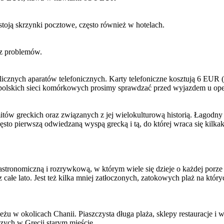
toją skrzynki pocztowe, często również w hotelach.
ez problemów.
icznych aparatów telefonicznych. Karty telefoniczne kosztują 6 EUR (
polskich sieci komórkowych prosimy sprawdzać przed wyjazdem u ope
tów greckich oraz związanych z jej wielokulturową historią. Łagodny k
zęsto pierwszą odwiedzaną wyspą grecką i tą, do której wraca się kilkak
tronomiczną i rozrywkową, w którym wiele się dzieje o każdej porze 
z całe lato. Jest też kilka mniej zatłoczonych, zatokowych plaż na który
żu w okolicach Chanii. Piaszczysta długa plaża, sklepy restauracje i w
zych w Grecji starym mieście.