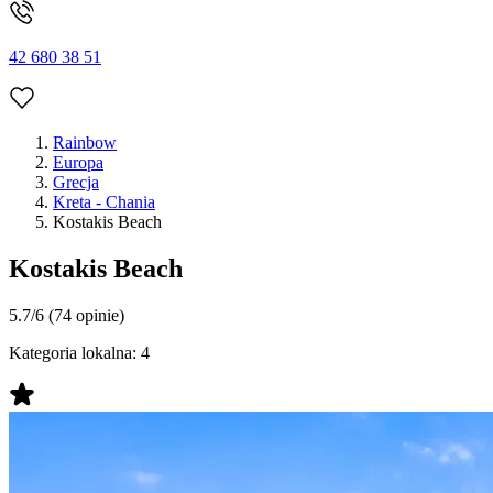
42 680 38 51
Rainbow
Europa
Grecja
Kreta - Chania
Kostakis Beach
Kostakis Beach
5.7/6
(74 opinie)
Kategoria lokalna:
4