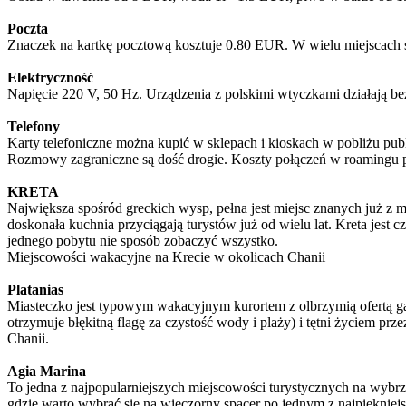
Poczta
Znaczek na kartkę pocztową kosztuje 0.80 EUR. W wielu miejscach s
Elektryczność
Napięcie 220 V, 50 Hz. Urządzenia z polskimi wtyczkami działają b
Telefony
Karty telefoniczne można kupić w sklepach i kioskach w pobliżu publ
Rozmowy zagraniczne są dość drogie. Koszty połączeń w roamingu 
KRETA
Największa spośród greckich wysp, pełna jest miejsc znanych już z mi
doskonała kuchnia przyciągają turystów już od wielu lat. Kreta jest c
jednego pobytu nie sposób zobaczyć wszystko.
Miejscowości wakacyjne na Krecie w okolicach Chanii
Platanias
Miasteczko jest typowym wakacyjnym kurortem z olbrzymią ofertą gas
otrzymuje błękitną flagę za czystość wody i plaży) i tętni życiem prze
Chanii.
Agia Marina
To jedna z najpopularniejszych miejscowości turystycznych na wybrze
gdzie warto wybrać się na wieczorny spacer po jednym z najpiękniejs