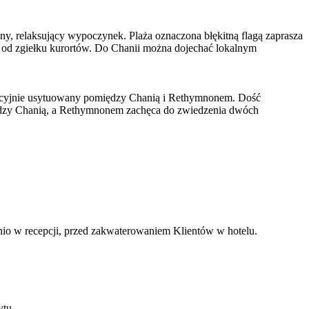
ny, relaksujący wypoczynek. Plaża oznaczona błękitną flagą zaprasza
a od zgiełku kurortów. Do Chanii można dojechać lokalnym
Atrakcyjnie usytuowany pomiędzy Chanią i Rethymnonem. Dość
 między Chanią, a Rethymnonem zachęca do zwiedzenia dwóch
nio w recepcji, przed zakwaterowaniem Klientów w hotelu.
ytu.