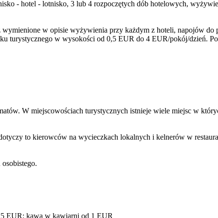
tnisko - hotel - lotnisko, 3 lub 4 rozpoczętych dób hotelowych, wyżyw
wymienione w opisie wyżywienia przy każdym z hoteli, napojów do pos
ku turystycznego w wysokości od 0,5 EUR do 4 EUR/pokój/dzień. Poda
matów. W miejscowościach turystycznych istnieje wiele miejsc w któ
dotyczy to kierowców na wycieczkach lokalnych i kelnerów w restaurac
osobistego.
1.5 EUR; kawa w kawiarni od 1 EUR