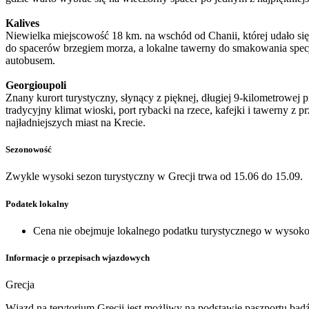
Kalives
Niewielka miejscowość 18 km. na wschód od Chanii, której udało się
do spacerów brzegiem morza, a lokalne tawerny do smakowania specj
autobusem.
Georgioupoli
Znany kurort turystyczny, słynący z pięknej, długiej 9-kilometrowe
tradycyjny klimat wioski, port rybacki na rzece, kafejki i tawerny
najładniejszych miast na Krecie.
Sezonowość
Zwykle wysoki sezon turystyczny w Grecji trwa od 15.06 do 15.09.
Podatek lokalny
Cena nie obejmuje lokalnego podatku turystycznego w wysokoś
Informacje o przepisach wjazdowych
Grecja
Wjazd na terytorium Grecji jest możliwy na podstawie paszportu bą