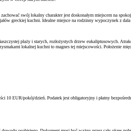
 zachować swój lokalny charakter jest doskonałym miejscem na spokoj
ałów greckiej kuchni. Idealne miejsce na rodzinny wypoczynek z dal
j piaszczystej plaży i starych, rozłożystych drzew eukaliptusowych. 
 z przysmakami lokalnej kuchni to magnes tej miejscowości. Położenie
ci 10 EUR/pokój/dzień. Podatek jest obligatoryjny i płatny bezpośred
dź dowodu osobistego. Dokument musi być ważny przez cały okres pob