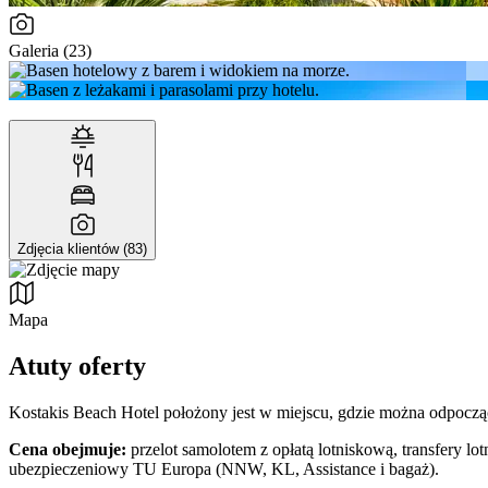
Galeria (23)
Zdjęcia klientów (83)
Mapa
Atuty oferty
Kostakis Beach Hotel położony jest w miejscu, gdzie można odpocząć
Cena obejmuje:
przelot samolotem z opłatą lotniskową, transfery lo
ubezpieczeniowy TU Europa (NNW, KL, Assistance i bagaż).