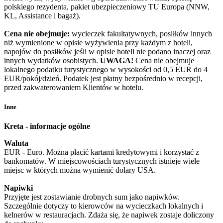
polskiego rezydenta, pakiet ubezpieczeniowy TU Europa (NNW,
KL, Assistance i bagaż).
Cena nie obejmuje:
wycieczek fakultatywnych, posiłków innych
niż wymienione w opisie wyżywienia przy każdym z hoteli,
napojów do posiłków jeśli w opisie hoteli nie podano inaczej oraz
innych wydatków osobistych.
UWAGA!
Cena nie obejmuje
lokalnego podatku turystycznego w wysokości od 0,5 EUR do 4
EUR/pokój/dzień. Podatek jest płatny bezpośrednio w recepcji,
przed zakwaterowaniem Klientów w hotelu.
Inne
Kreta - informacje ogólne
Waluta
EUR - Euro. Można płacić kartami kredytowymi i korzystać z
bankomatów. W miejscowościach turystycznych istnieje wiele
miejsc w których można wymienić dolary USA.
Napiwki
Przyjęte jest zostawianie drobnych sum jako napiwków.
Szczególnie dotyczy to kierowców na wycieczkach lokalnych i
kelnerów w restauracjach. Zdaża się, że napiwek zostaje doliczony