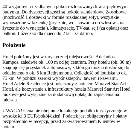
40 wygodnych i zadbanych pokoi rozlokowanych w 2-piętrowym
budynku. Do dyspozycji gości są pokoje standardowe 2-osobowe
(możliwość 1 dostawki w formie rozkładanej sofy), wszystkie
wyposażone w łazienkę (prysznic, wc i suszarka do włosów - na
życzenie do wynajęcia ), klimatyzację, TV-sat, sejf (za opłatą) oraz
balkon. Łóżeczko dla dzieci do 2 lat - za darmo.
Położenie
Hotel położony jest w turystycznej miejscowości Adelanios
Kampos, zaledwie ok. 100 m od jej centrum. Przy hotelu (ok. 30 m)
znajduje się przystanek autobusowy, z którego można dostać się do
oddalonego o ok. 5 km Rethymnonu. Odległość od lotniska to ok.
75 km. W pobliżu szeroki wybór sklepów, tawern i kawiarni.
Hotel Adele Residence jest połączony z hotelem Maravel Star Art
Hotel, ale korzystanie z infrastruktury hotelu Maravel Star Art Hotel
możliwe jest wyłącznie za dodatkową opłatą do zapłacenia na
miejscu.
UWAGA! Cena nie obejmuje lokalnego podatku turystycznego w
wysokości 3 EUR/pokój/dzień. Podatek jest obligatoryjny i płatny
bezpośrednio w recepcji, przed zakwaterowaniem Klientów w
hotelu.